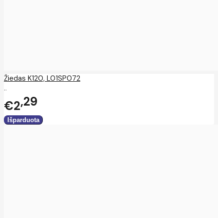
Žiedas K120, L01SP072
..
29
€2