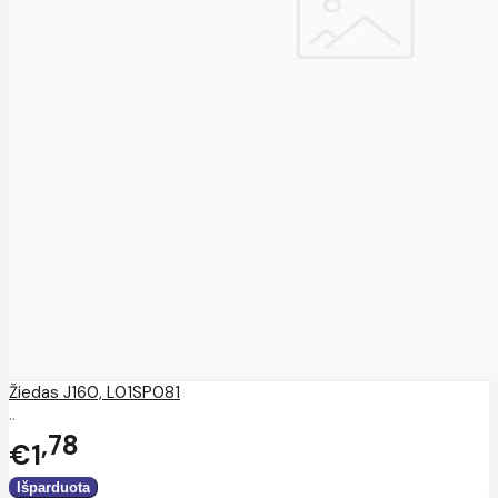
Žiedas J160, L01SP081
..
78
€1