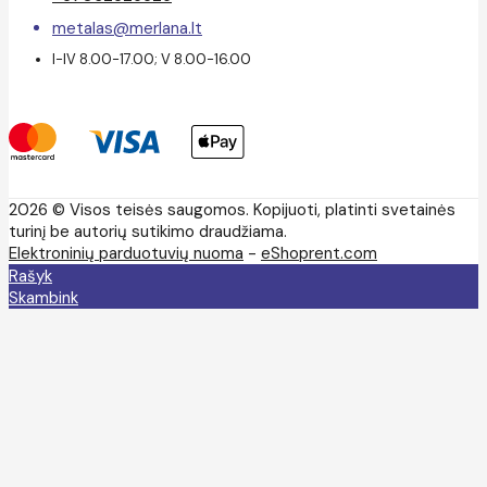
metalas@merlana.lt
I-IV 8.00-17.00; V 8.00-16.00
2026 © Visos teisės saugomos. Kopijuoti, platinti svetainės
turinį be autorių sutikimo draudžiama.
Elektroninių parduotuvių nuoma
-
eShoprent.com
Rašyk
Skambink