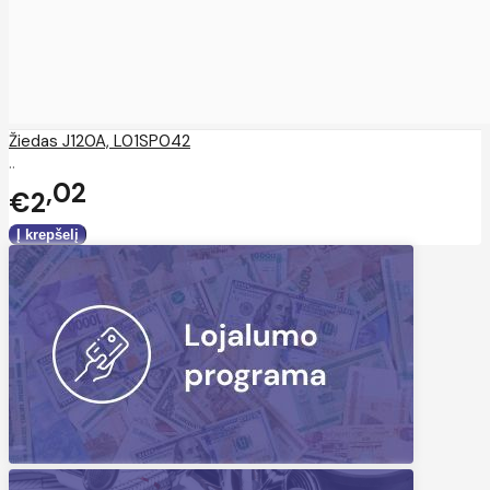
Žiedas J120A, L01SP042
..
02
€2