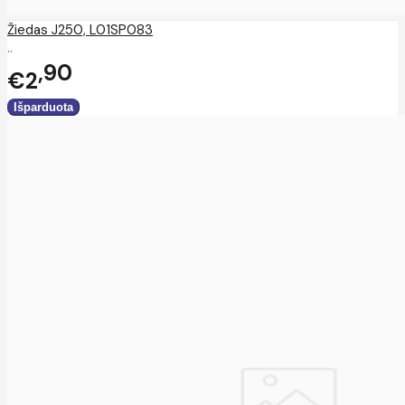
Žiedas J250, L01SP083
..
90
€2