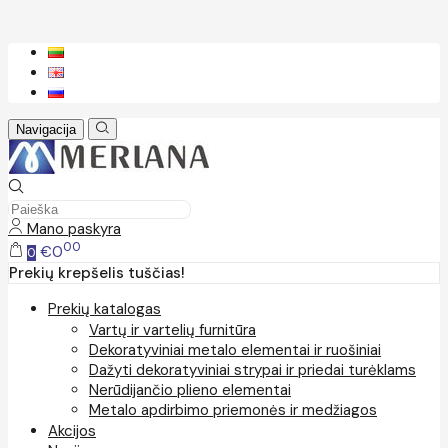
Navigacija
Mano paskyra
00
€0
0
Prekių krepšelis tuščias!
Prekių katalogas
Vartų ir vartelių furnitūra
Dekoratyviniai metalo elementai ir ruošiniai
Dažyti dekoratyviniai strypai ir priedai turėklams
Nerūdijančio plieno elementai
Metalo apdirbimo priemonės ir medžiagos
Akcijos