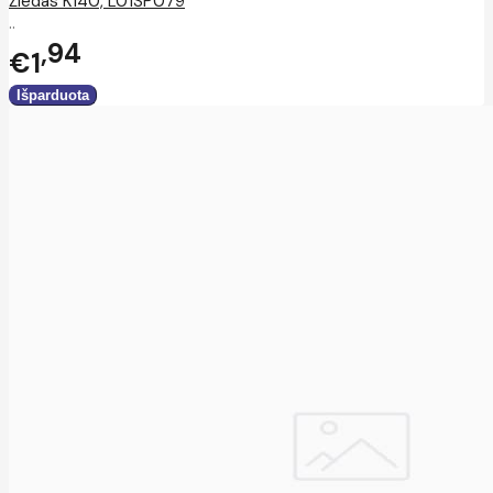
Žiedas K140, L01SP079
..
94
€1