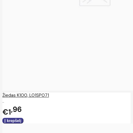
Žiedas K100, L01SP071
..
96
€1