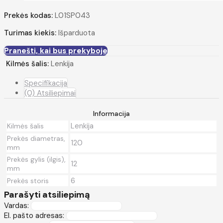
Prekės kodas:
L01SP043
Turimas kiekis:
Išparduota
Pranešti, kai bus prekyboje
Kilmės šalis:
Lenkija
Specifikacija
(0) Atsiliepimai
Informacija
Lenkija
Kilmės šalis
Prekės diametras,
120
mm
Prekės gylis (ilgis),
12
mm
6
Prekės storis
Parašyti atsiliepimą
Vardas:
El. pašto adresas: