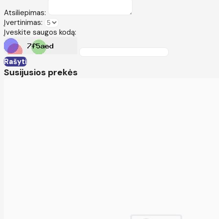
Atsiliepimas:
Įvertinimas:
Įveskite saugos kodą:
Rašyti
Susijusios prekės