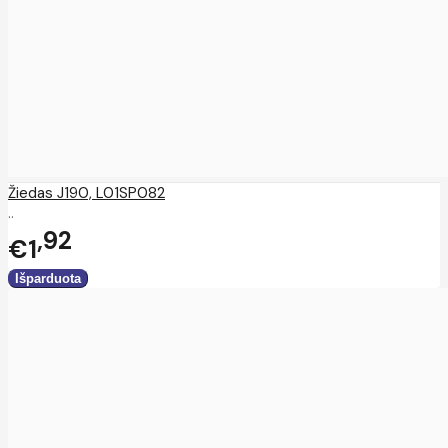
Žiedas J190, L01SP082
..
92
€1