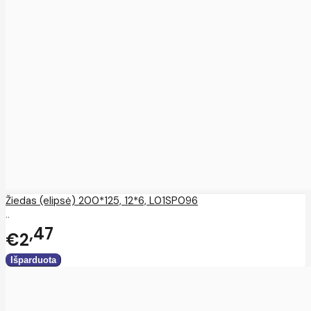
Žiedas (elipsė) 200*125, 12*6, L01SP096
..
47
€2