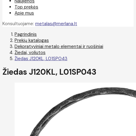
Naujienos
Top prekės
Apie mus
Konsultuojame:
metalas@merlana.lt
Pagrindinis
Prekių katalogas
Dekoratyviniai metalo elementai ir ruošiniai
Žiedai, voliutos
Žiedas J120KL, L01SP043
Žiedas J120KL, L01SP043