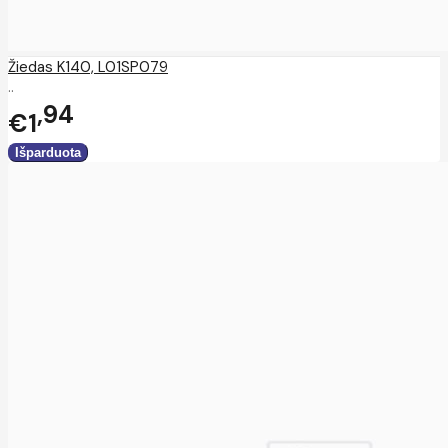
Žiedas K140, L01SP079
..
94
€1