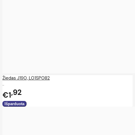
Žiedas J190, L01SP082
..
92
€1