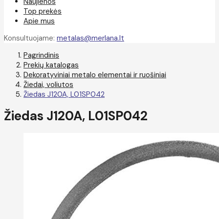
Naujienos
Top prekės
Apie mus
Konsultuojame:
metalas@merlana.lt
Pagrindinis
Prekių katalogas
Dekoratyviniai metalo elementai ir ruošiniai
Žiedai, voliutos
Žiedas J120A, L01SP042
Žiedas J120A, L01SP042