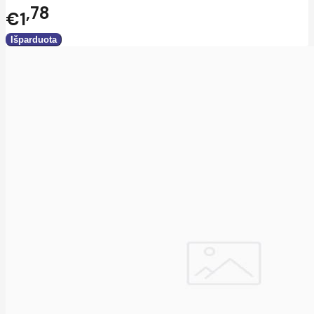
78
€1