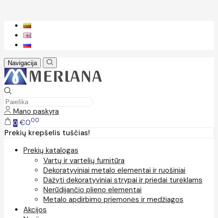
Navigacija
Mano paskyra
00
€0
0
Prekių krepšelis tuščias!
Prekių katalogas
Vartų ir vartelių furnitūra
Dekoratyviniai metalo elementai ir ruošiniai
Dažyti dekoratyviniai strypai ir priedai turėklams
Nerūdijančio plieno elementai
Metalo apdirbimo priemonės ir medžiagos
Akcijos