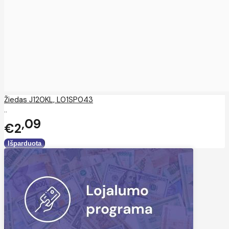
Žiedas J120KL, L01SP043
..
09
€2