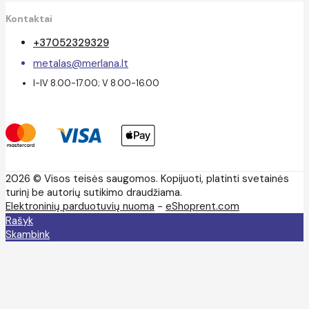
Kontaktai
+37052329329
metalas@merlana.lt
I-IV 8.00-17.00; V 8.00-16.00
2026 © Visos teisės saugomos. Kopijuoti, platinti svetainės
turinį be autorių sutikimo draudžiama.
Elektroninių parduotuvių nuoma
-
eShoprent.com
Rašyk
Skambink