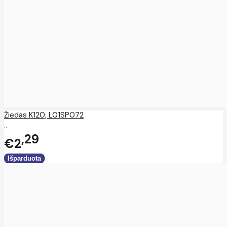
Žiedas K120, L01SP072
..
29
€2