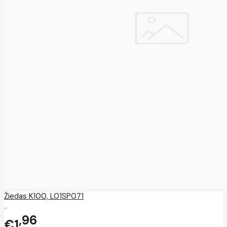
Žiedas K100, L01SP071
..
96
€1