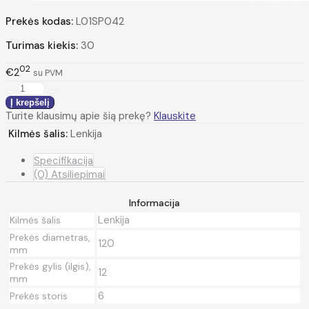
Prekės kodas:
L01SP042
Turimas kiekis:
30
02
€2
su PVM
Turite klausimų apie šią prekę?
Klauskite
Kilmės šalis:
Lenkija
Specifikacija
(0) Atsiliepimai
Informacija
Lenkija
Kilmės šalis
Prekės diametras,
120
mm
Prekės gylis (ilgis),
12
mm
6
Prekės storis