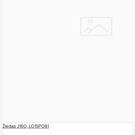
Žiedas J160, L01SP081
..