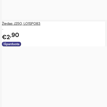
Žiedas J250, L01SP083
..
90
€2