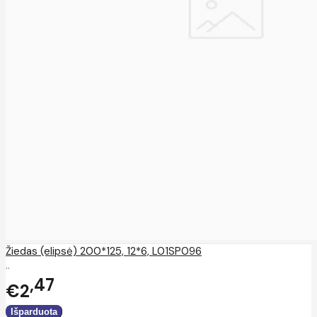
Žiedas (elipsė) 200*125, 12*6, L01SP096
..
47
€2