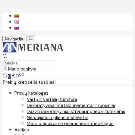
Navigacija
Mano paskyra
00
€0
0
Prekių krepšelis tuščias!
Prekių katalogas
Vartų ir vartelių furnitūra
Dekoratyviniai metalo elementai ir ruošiniai
Dažyti dekoratyviniai strypai ir priedai turėklams
Nerūdijančio plieno elementai
Metalo apdirbimo priemonės ir medžiagos
Akcijos