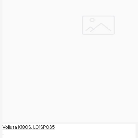
Voliuta K180S, L01SP035
..