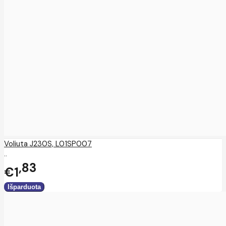
Voliuta J230S, L01SP007
..
83
€1