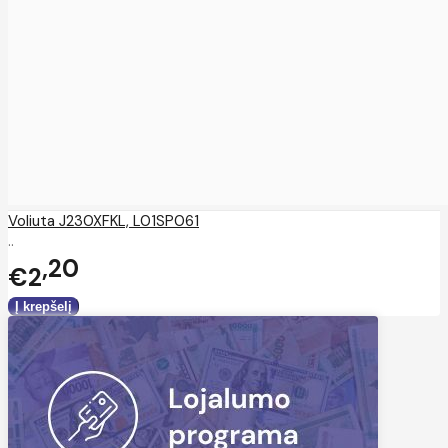
Voliuta J230XFKL, L01SP061
..
20
€2