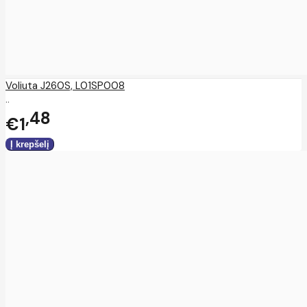
Voliuta J260S, L01SP008
..
48
€1