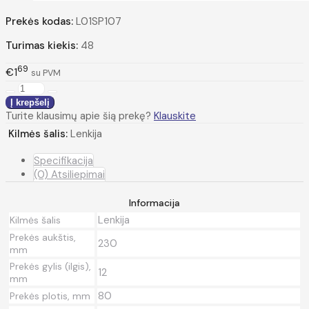
Prekės kodas:
L01SP107
Turimas kiekis:
48
69
€1
su PVM
Turite klausimų apie šią prekę?
Klauskite
Kilmės šalis:
Lenkija
Specifikacija
(0) Atsiliepimai
Informacija
Lenkija
Kilmės šalis
Prekės aukštis,
230
mm
Prekės gylis (ilgis),
12
mm
80
Prekės plotis, mm