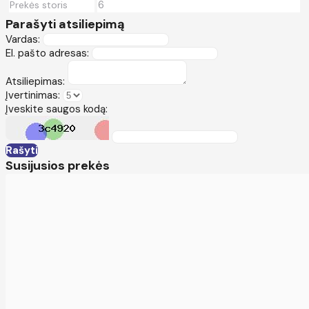
6
Prekės storis
Parašyti atsiliepimą
Vardas:
El. pašto adresas:
Atsiliepimas:
Įvertinimas:
Įveskite saugos kodą:
Rašyti
Susijusios prekės