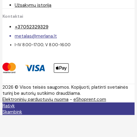
Užsakymų istorija
Kontaktai
+37052329329
metalas@merlana.lt
I-IV 8.00-17.00; V 8.00-16.00
2026 © Visos teisės saugomos. Kopijuoti, platinti svetainės
turinį be autorių sutikimo draudžiama.
Elektroninių parduotuvių nuoma
-
eShoprent.com
Rašyk
Skambink