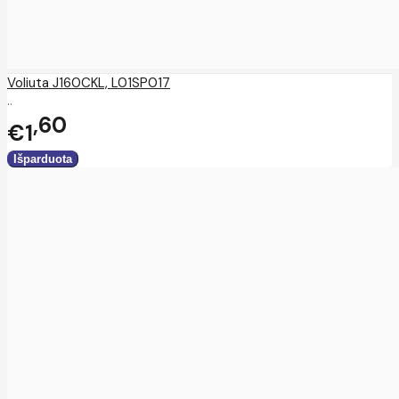
Voliuta J160CKL, L01SP017
..
60
€1