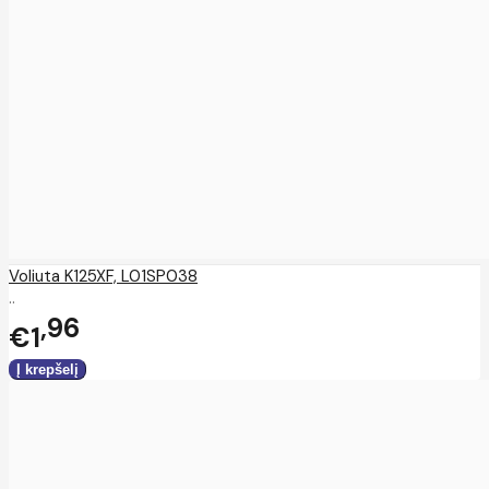
Voliuta K125XF, L01SP038
..
96
€1