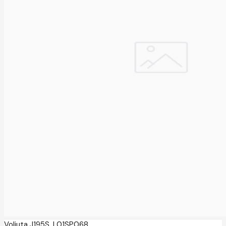
Voliuta J195S, L01SP068