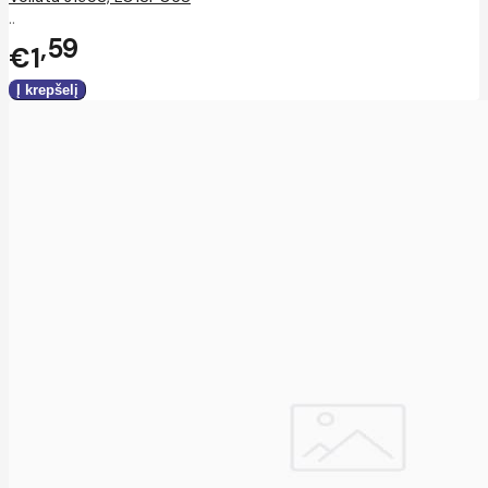
..
59
€1