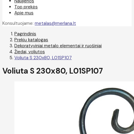
Naujienos
Top prekės
Apie mus
Konsultuojame:
metalas@merlana.lt
Pagrindinis
Prekių katalogas
Dekoratyviniai metalo elementai ir ruošiniai
Žiedai, voliutos
Voliuta S 230x80, L01SP107
Voliuta S 230x80, L01SP107