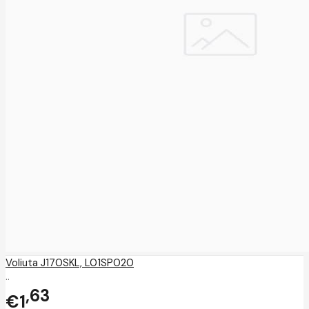
Voliuta J170SKL, L01SP020
..
63
€1