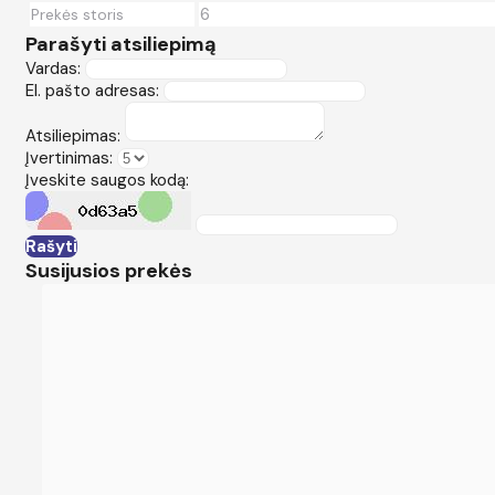
6
Prekės storis
Parašyti atsiliepimą
Vardas:
El. pašto adresas:
Atsiliepimas:
Įvertinimas:
Įveskite saugos kodą:
Rašyti
Susijusios prekės