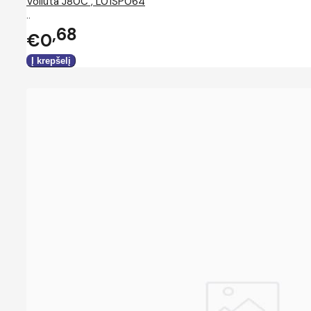
Voliuta J80C , L01SP064
..
68
€0