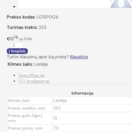
Prekės kodas:
L01SP004
Turimas kiekis:
233
79
€0
su PVM
Turite klausimų apie šią prekę?
Klauskite
Kilmės šalis:
Lenkija
Specifikacija
(0) Atsiliepimai
Informacija
Lenkija
Kilmės šalis
130
Prekės aukštis, mm
Prekės gylis (ilgis),
12
mm
70
Prekės plotis, mm