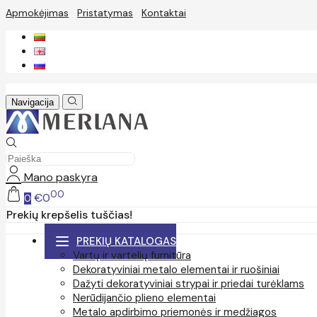
Apmokėjimas
Pristatymas
Kontaktai
Navigacija
Mano paskyra
00
€0
0
Prekių krepšelis tuščias!
PREKIŲ KATALOGAS
Vartų ir vartelių furnitūra
Dekoratyviniai metalo elementai ir ruošiniai
Dažyti dekoratyviniai strypai ir priedai turėklams
Nerūdijančio plieno elementai
Metalo apdirbimo priemonės ir medžiagos