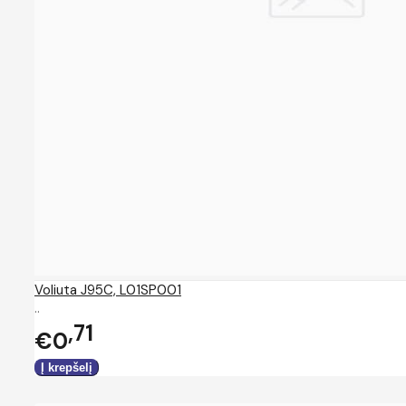
Voliuta J95C, L01SP001
..
71
€0