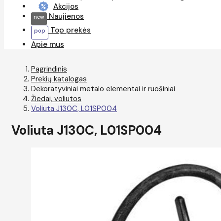
Akcijos
Naujienos
Top prekės
Apie mus
Pagrindinis
Prekių katalogas
Dekoratyviniai metalo elementai ir ruošiniai
Žiedai, voliutos
Voliuta J130C, L01SP004
Voliuta J130C, L01SP004