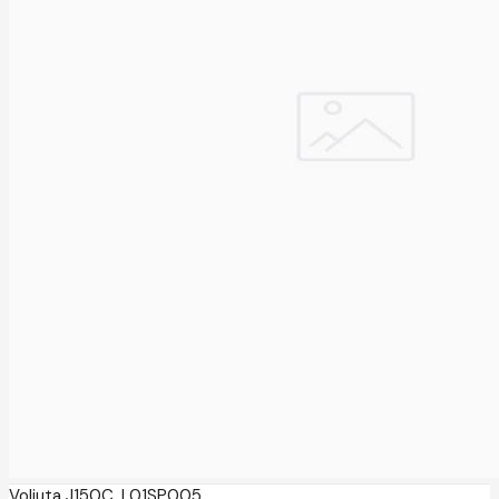
Voliuta J150C, L01SP005