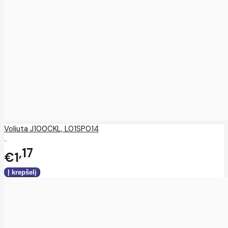
Voliuta J100CKL, L01SP014
..
17
€1