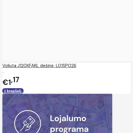
Voliuta J120XFAKL dešinė, L01SP026
..
17
€1