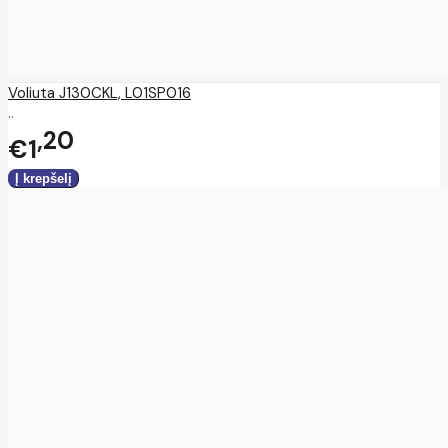
Voliuta J130CKL, L01SP016
..
20
€1