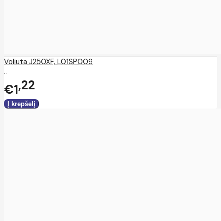
Voliuta J250XF, L01SP009
..
22
€1