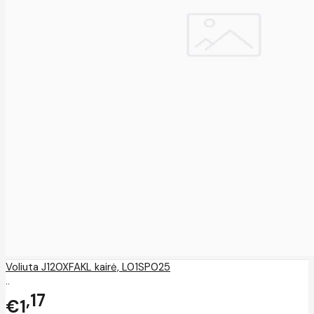
Voliuta J120XFAKL kairė, L01SP025
..
17
€1