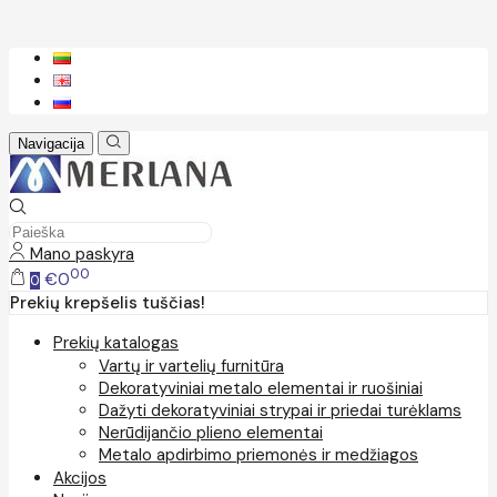
Navigacija
Mano paskyra
00
€0
0
Prekių krepšelis tuščias!
Prekių katalogas
Vartų ir vartelių furnitūra
Dekoratyviniai metalo elementai ir ruošiniai
Dažyti dekoratyviniai strypai ir priedai turėklams
Nerūdijančio plieno elementai
Metalo apdirbimo priemonės ir medžiagos
Akcijos