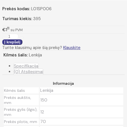
Prekės kodas:
L01SP006
Turimas kiekis:
395
11
€1
su PVM
Turite klausimų apie šią prekę?
Klauskite
Kilmės šalis:
Lenkija
Specifikacija
(0) Atsiliepimai
Informacija
Lenkija
Kilmės šalis
Prekės aukštis,
150
mm
Prekės gylis (ilgis),
12
mm
70
Prekės plotis, mm