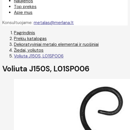
Naujienos
Top prekės
Apie mus
Konsultuojame:
metalas@merlana.lt
Pagrindinis
Prekių katalogas
Dekoratyviniai metalo elementai ir ruošiniai
Žiedai, voliutos
Voliuta J150S, L01SP006
Voliuta J150S, L01SP006