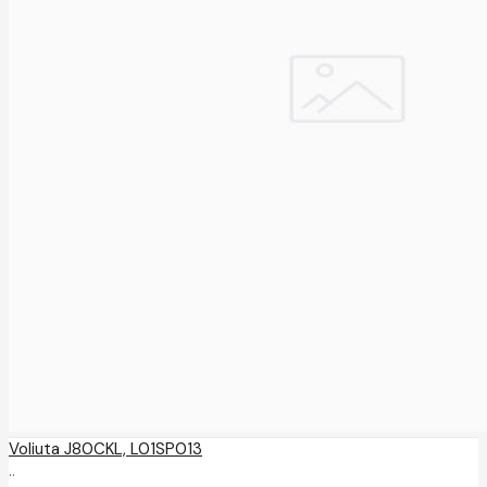
Voliuta J80CKL, L01SP013
..