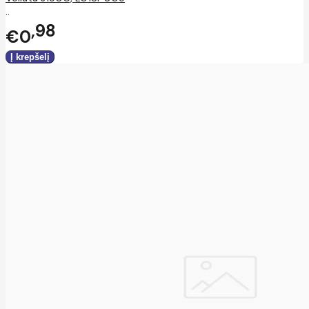
..
98
€0