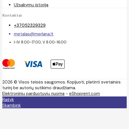
Užsakymų istorija
Kontaktai
+37052329329
metalas@merlana.lt
I-IV 8.00-17.00; V 8.00-16.00
2026 © Visos teisės saugomos. Kopijuoti, platinti svetainės
turinį be autorių sutikimo draudžiama.
Elektroninių parduotuvių nuoma
-
eShoprent.com
Rašyk
Skambink