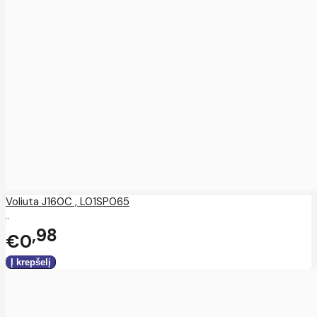
Voliuta J160C , L01SP065
..
98
€0