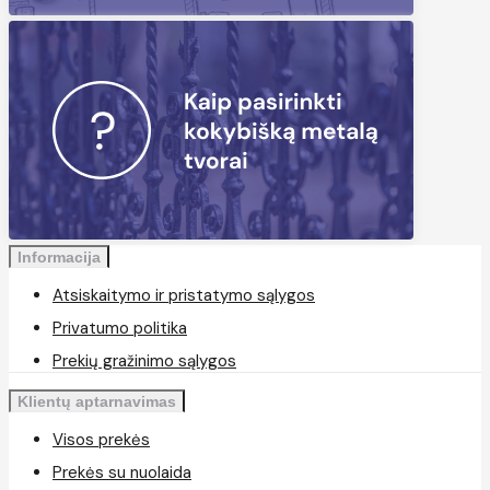
Informacija
Atsiskaitymo ir pristatymo sąlygos
Privatumo politika
Prekių gražinimo sąlygos
Klientų aptarnavimas
Visos prekės
Prekės su nuolaida