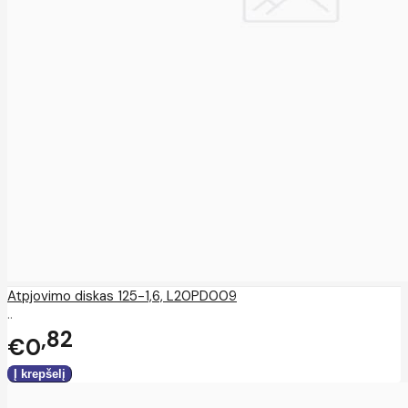
Atpjovimo diskas 125-1,6, L20PD009
..
82
€0