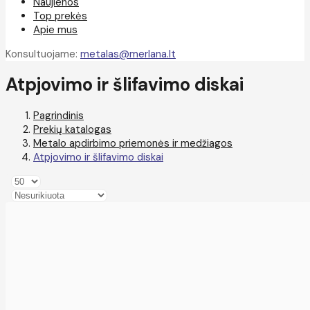
Naujienos
Top prekės
Apie mus
Konsultuojame:
metalas@merlana.lt
Atpjovimo ir šlifavimo diskai
Pagrindinis
Prekių katalogas
Metalo apdirbimo priemonės ir medžiagos
Atpjovimo ir šlifavimo diskai