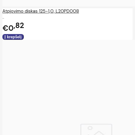
Atpjovimo diskas 125-1,0, L20PD008
..
82
€0