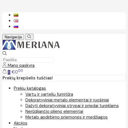
Navigacija
Mano paskyra
00
€0
0
Prekių krepšelis tuščias!
Prekių katalogas
Vartų ir vartelių furnitūra
Dekoratyviniai metalo elementai ir ruošiniai
Dažyti dekoratyviniai strypai ir priedai turėklams
Nerūdijančio plieno elementai
Metalo apdirbimo priemonės ir medžiagos
Akcijos