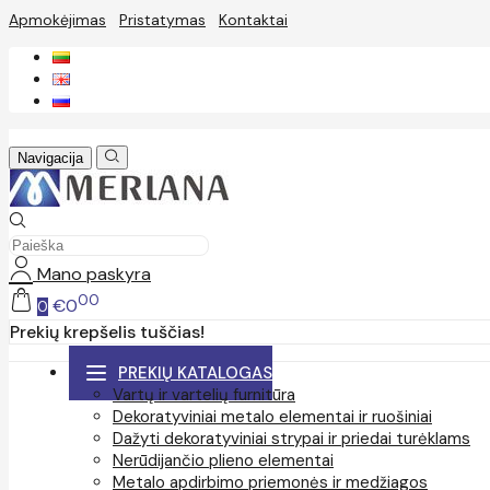
Apmokėjimas
Pristatymas
Kontaktai
Navigacija
Mano paskyra
00
€0
0
Prekių krepšelis tuščias!
PREKIŲ KATALOGAS
Vartų ir vartelių furnitūra
Dekoratyviniai metalo elementai ir ruošiniai
Dažyti dekoratyviniai strypai ir priedai turėklams
Nerūdijančio plieno elementai
Metalo apdirbimo priemonės ir medžiagos