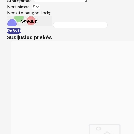
Atsiliepimas:
Įvertinimas:
Įveskite saugos kodą:
Rašyti
Susijusios prekės