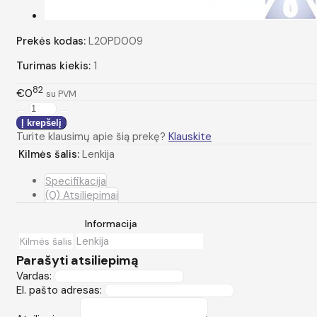
Prekės kodas:
L20PD009
Turimas kiekis:
1
82
€0
su PVM
Turite klausimų apie šią prekę?
Klauskite
Kilmės šalis:
Lenkija
Specifikacija
(0) Atsiliepimai
Informacija
Lenkija
Kilmės šalis
Parašyti atsiliepimą
Vardas:
El. pašto adresas: