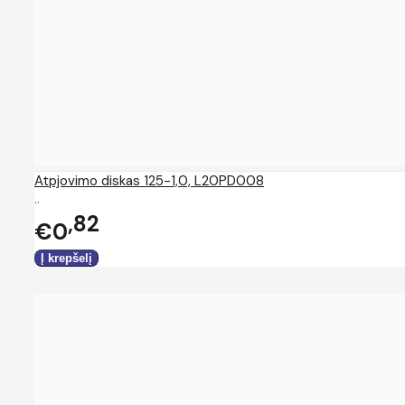
Atpjovimo diskas 125-1,0, L20PD008
..
82
€0