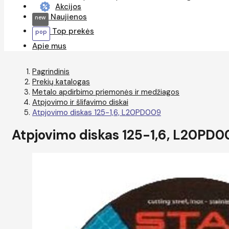
Akcijos
Naujienos
Top prekės
Apie mus
Pagrindinis
Prekių katalogas
Metalo apdirbimo priemonės ir medžiagos
Atpjovimo ir šlifavimo diskai
Atpjovimo diskas 125-1,6, L20PD009
Atpjovimo diskas 125-1,6, L20PD0