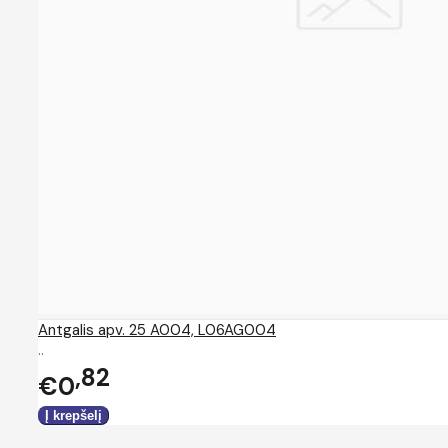
Antgalis apv. 25 A004, L06AG004
..
82
€0