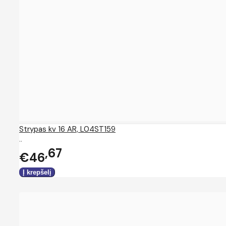
Strypas kv 16 AR, L04ST159
..
67
€46