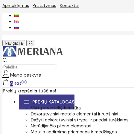
Apmokėjimas
Pristatymas
Kontaktai
Navigacija
Mano paskyra
00
€0
0
Prekių krepšelis tuščias!
PREKIŲ KATALOGAS
Vartų ir vartelių furnitūra
Dekoratyviniai metalo elementai ir ruošiniai
Dažyti dekoratyviniai strypai ir priedai turėklams
Nerūdijančio plieno elementai
Metalo apdirbimo priemonės ir medžiagos