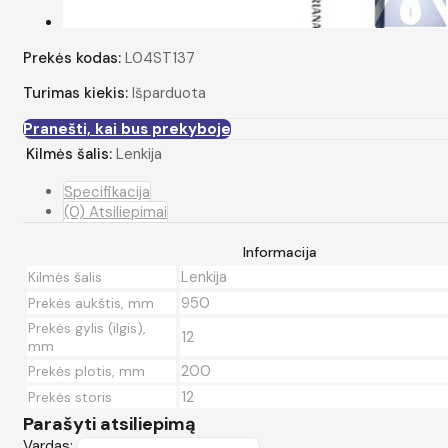
Prekės kodas:
L04ST137
Turimas kiekis:
Išparduota
Pranešti, kai bus prekyboje
Kilmės šalis:
Lenkija
Specifikacija
(0) Atsiliepimai
Informacija
Lenkija
Kilmės šalis
950
Prekės aukštis, mm
Prekės gylis (ilgis),
12
mm
200
Prekės plotis, mm
12
Prekės storis
Parašyti atsiliepimą
Vardas: