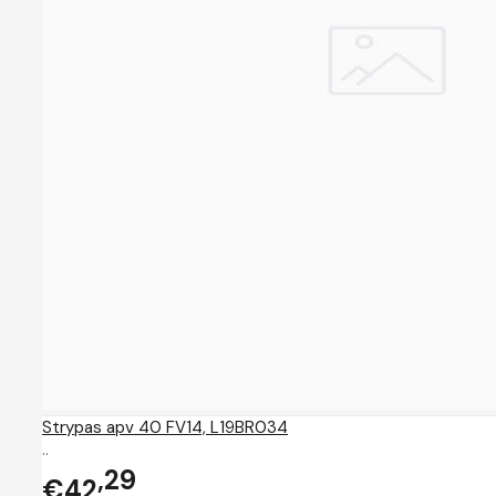
Strypas apv 40 FV14, L19BR034
..
29
€42