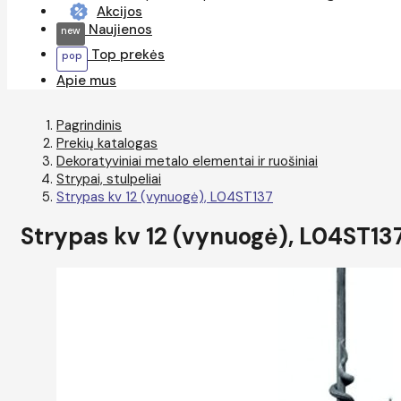
Akcijos
Naujienos
Top prekės
Apie mus
Pagrindinis
Prekių katalogas
Dekoratyviniai metalo elementai ir ruošiniai
Strypai, stulpeliai
Strypas kv 12 (vynuogė), L04ST137
Strypas kv 12 (vynuogė), L04ST13