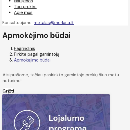
Naujienos
Top prekės
Apie mus
Konsultuojame:
metalas@merlana.lt
Apmokėjimo būdai
Pagrindinis
Pirkite pagal gamintoją
Apmokėjimo būdai
Atsiprašome, tačiau pasirinkto gamintojo prekių šiuo metu
neturime!
Grįžti