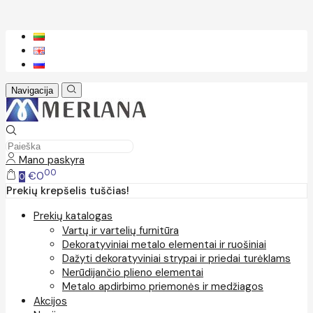
Navigacija
Mano paskyra
00
€0
0
Prekių krepšelis tuščias!
Prekių katalogas
Vartų ir vartelių furnitūra
Dekoratyviniai metalo elementai ir ruošiniai
Dažyti dekoratyviniai strypai ir priedai turėklams
Nerūdijančio plieno elementai
Metalo apdirbimo priemonės ir medžiagos
Akcijos