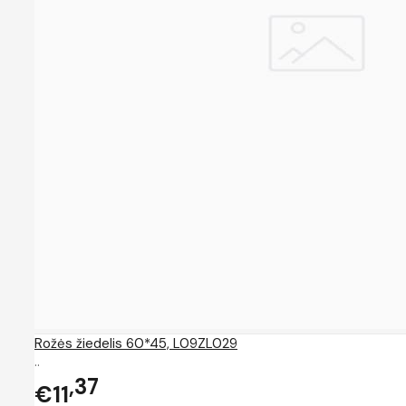
Rožės žiedelis 60*45, L09ZL029
..
37
€11