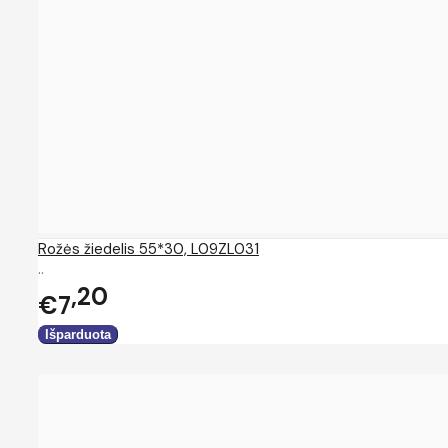
Rožės žiedelis 55*30, L09ZL031
..
20
€7