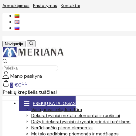
Apmokėjimas
Pristatymas
Kontaktai
Navigacija
Mano paskyra
00
€0
0
Prekių krepšelis tuščias!
PREKIŲ KATALOGAS
Vartų ir vartelių furnitūra
Dekoratyviniai metalo elementai ir ruošiniai
Dažyti dekoratyviniai strypai ir priedai turėklams
Nerūdijančio plieno elementai
Metalo apdirbimo priemonės ir medžiagos