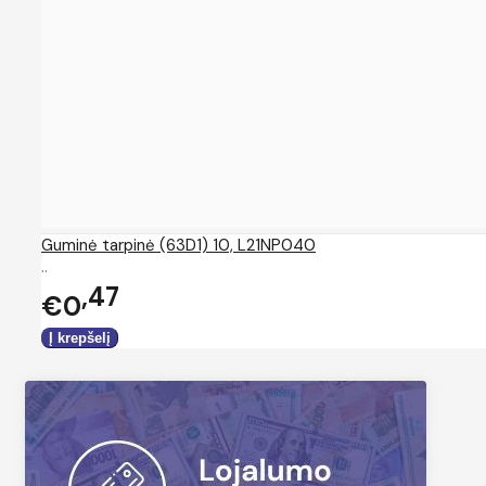
Guminė tarpinė (63D1) 10, L21NP040
..
47
€0