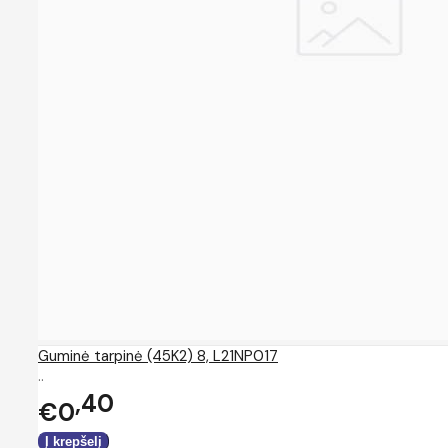
Guminė tarpinė (45K2) 8, L21NP017
..
40
€0