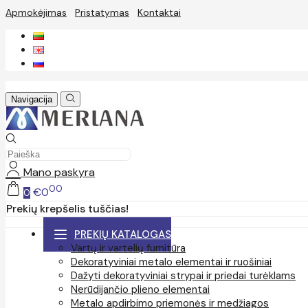
Apmokėjimas
Pristatymas
Kontaktai
Navigacija
Mano paskyra
00
€0
0
Prekių krepšelis tuščias!
PREKIŲ KATALOGAS
Vartų ir vartelių furnitūra
Dekoratyviniai metalo elementai ir ruošiniai
Dažyti dekoratyviniai strypai ir priedai turėklams
Nerūdijančio plieno elementai
Metalo apdirbimo priemonės ir medžiagos