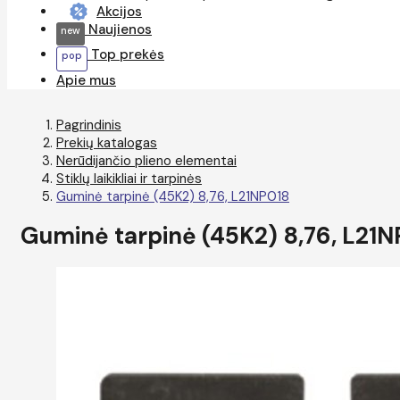
Akcijos
Naujienos
Top prekės
Apie mus
Pagrindinis
Prekių katalogas
Nerūdijančio plieno elementai
Stiklų laikikliai ir tarpinės
Guminė tarpinė (45K2) 8,76, L21NP018
Guminė tarpinė (45K2) 8,76, L21N