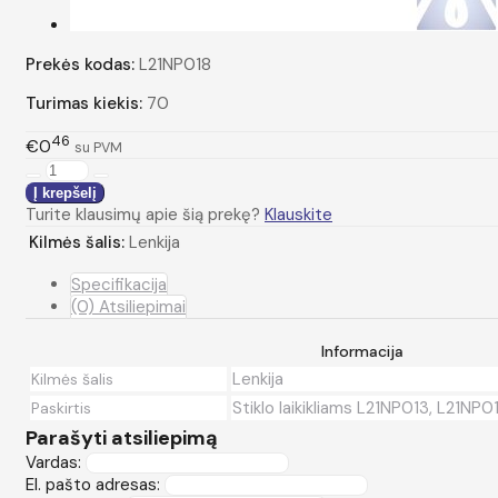
Prekės kodas:
L21NP018
Turimas kiekis:
70
46
€0
su PVM
Turite klausimų apie šią prekę?
Klauskite
Kilmės šalis:
Lenkija
Specifikacija
(0) Atsiliepimai
Informacija
Lenkija
Kilmės šalis
Stiklo laikikliams L21NP013, L21NP0
Paskirtis
Parašyti atsiliepimą
Vardas:
El. pašto adresas: