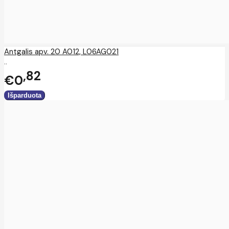
Antgalis apv. 20 A012, L06AG021
..
82
€0