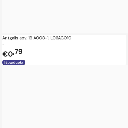
Antgalis apv. 13 A008-1, L06AG010
..
79
€0