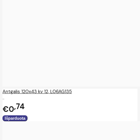
Antgalis 120x43 kv 12, L06AG135
..
74
€0