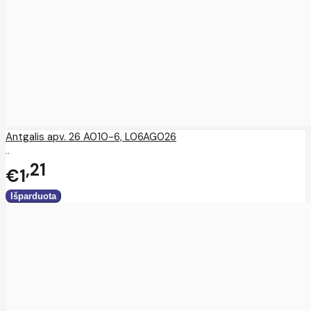
Antgalis apv. 26 A010-6, L06AG026
..
21
€1