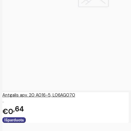
Antgalis apv. 20 A016-5, L06AG070
..
64
€0