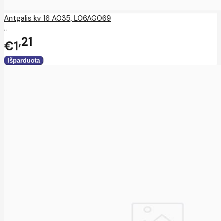
Antgalis kv 16 A035, L06AG069
..
21
€1