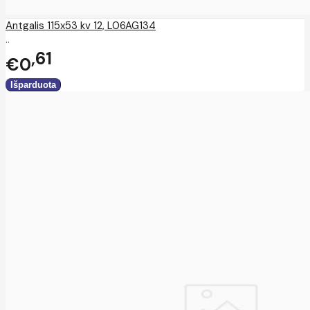
Antgalis 115x53 kv 12, L06AG134
..
61
€0