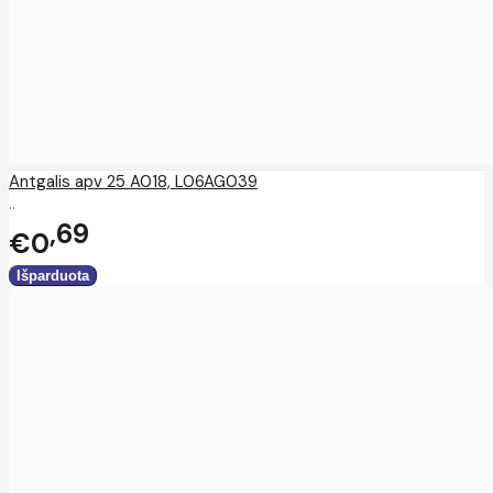
Antgalis apv 25 A018, L06AG039
..
69
€0