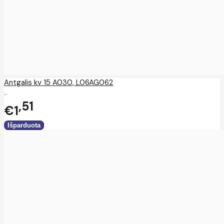
Antgalis kv 15 A030, L06AG062
..
51
€1