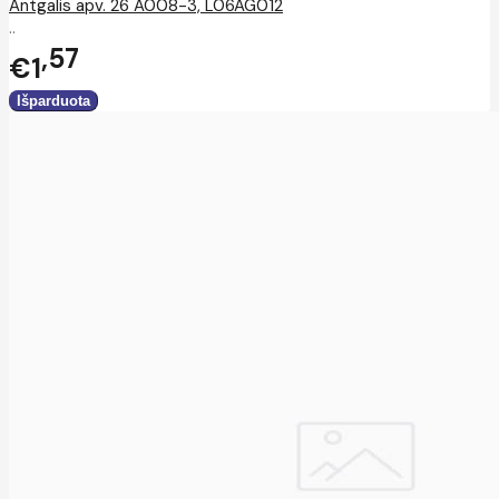
Antgalis apv. 26 A008-3, L06AG012
..
57
€1