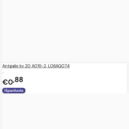
Antgalis kv 20 A019-2, L06AG074
..
88
€0