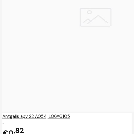
Antgalis apv 22 A054, L06AG105
..
82
€0