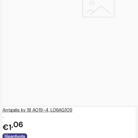
Antgalis kv 18 A019-4, L06AG109
..
06
€1