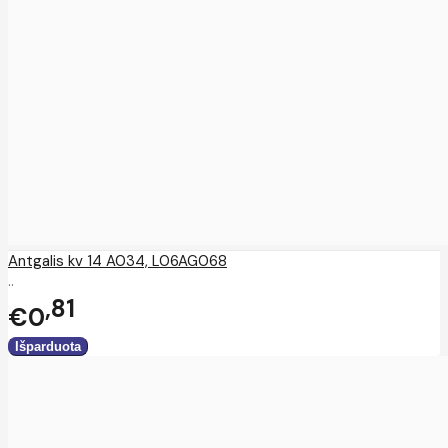
Antgalis kv 14 A034, L06AG068
..
81
€0