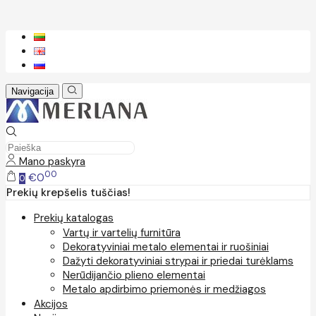
Navigacija
Mano paskyra
00
€0
0
Prekių krepšelis tuščias!
Prekių katalogas
Vartų ir vartelių furnitūra
Dekoratyviniai metalo elementai ir ruošiniai
Dažyti dekoratyviniai strypai ir priedai turėklams
Nerūdijančio plieno elementai
Metalo apdirbimo priemonės ir medžiagos
Akcijos