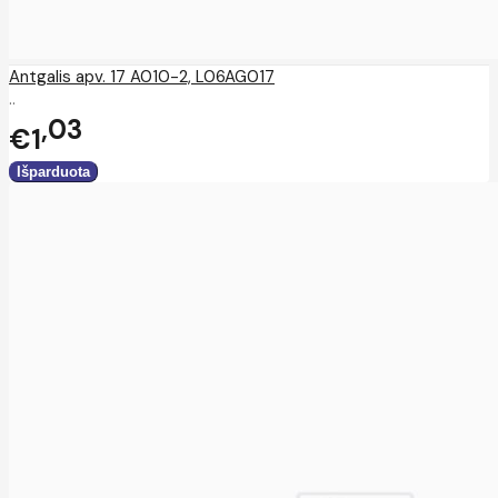
Antgalis apv. 17 A010-2, L06AG017
..
03
€1