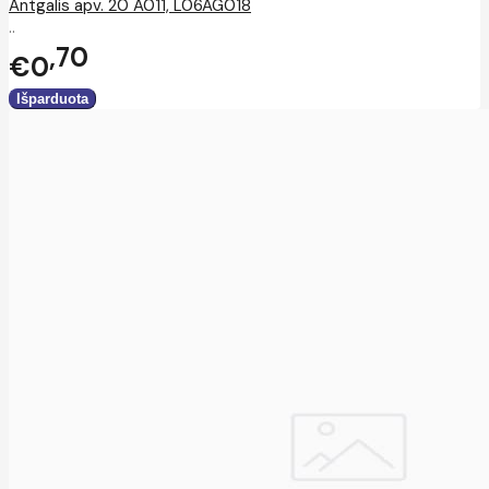
Antgalis apv. 20 A011, L06AG018
..
70
€0