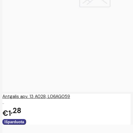
Antgalis apv. 13 A028, L06AG059
..
28
€1