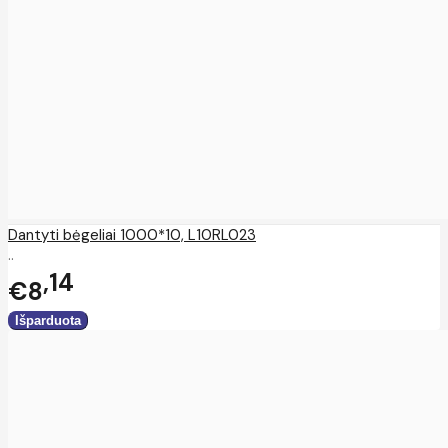
Dantyti bėgeliai 1000*10, L10RL023
..
14
€8