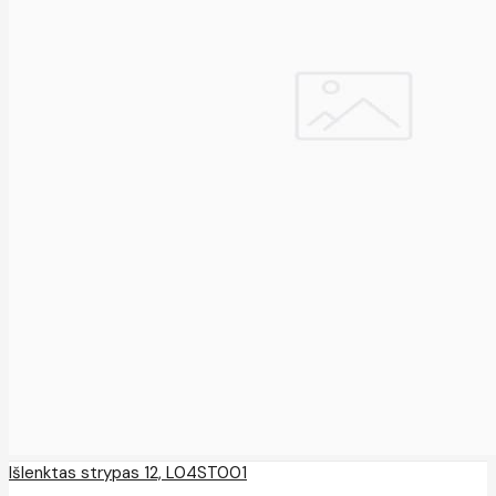
Išlenktas strypas 12, L04ST001
..