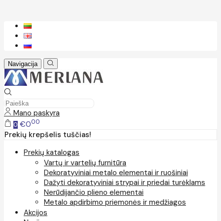
Navigacija
Mano paskyra
00
€0
0
Prekių krepšelis tuščias!
Prekių katalogas
Vartų ir vartelių furnitūra
Dekoratyviniai metalo elementai ir ruošiniai
Dažyti dekoratyviniai strypai ir priedai turėklams
Nerūdijančio plieno elementai
Metalo apdirbimo priemonės ir medžiagos
Akcijos