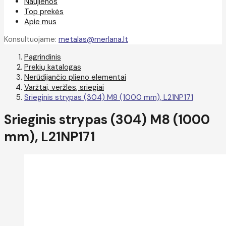
Naujienos
Top prekės
Apie mus
Konsultuojame:
metalas@merlana.lt
Pagrindinis
Prekių katalogas
Nerūdijančio plieno elementai
Varžtai, veržlės, sriegiai
Srieginis strypas (304) M8 (1000 mm), L21NP171
Srieginis strypas (304) M8 (1000
mm), L21NP171