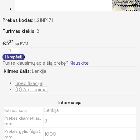
Prekės kodas:
L21NP171
Turimas kiekis:
2
32
€5
su PVM
Turite klausimų apie šią prekę?
Klauskite
Kilmės šalis:
Lenkija
Specifikacija
(0) Atsiliepimai
Informacija
Lenkija
Kilmės šalis
Prekės diametras,
8
mm
Prekės gylis (ilgis),
1000
mm