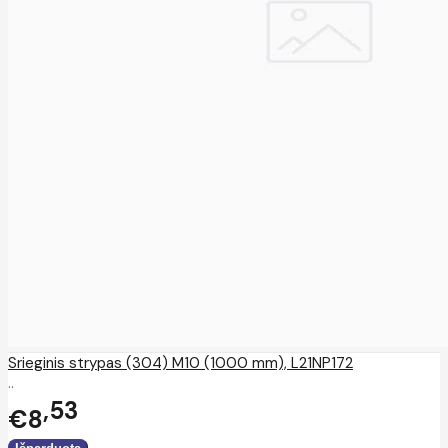
Srieginis strypas (304) M10 (1000 mm), L21NP172
..
53
€8