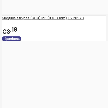
Srieginis strypas (304) M6 (1000 mm), L21NP170
..
18
€3