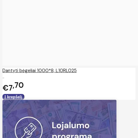
Dantyti bėgeliai 1000*8, L10RL025
..
70
€7