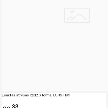
Lenktas strypas 12x12 S forma, L04ST199
..
33