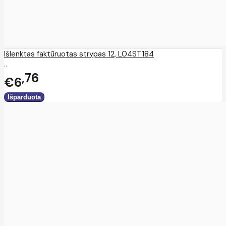
Išlenktas faktūruotas strypas 12, L04ST184
..
76
€6