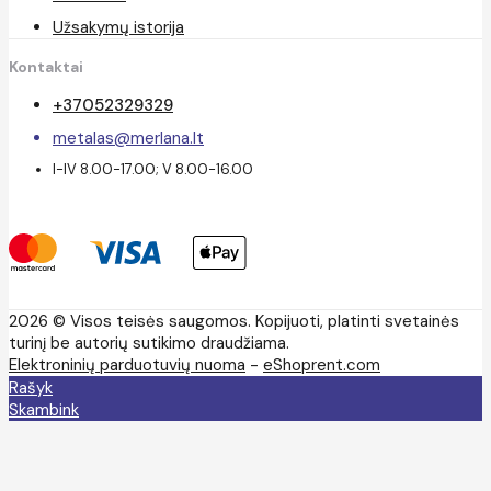
Užsakymų istorija
Kontaktai
+37052329329
metalas@merlana.lt
I-IV 8.00-17.00; V 8.00-16.00
2026 © Visos teisės saugomos. Kopijuoti, platinti svetainės
turinį be autorių sutikimo draudžiama.
Elektroninių parduotuvių nuoma
-
eShoprent.com
Rašyk
Skambink