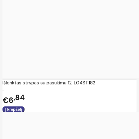
Išlenktas strypas su pasukimu 12, L04ST182
..
84
€6