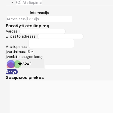
(0) Atsiliepimai
Informacija
Lenkija
Kilmės šalis
Parašyti atsiliepimą
Vardas:
El. pašto adresas:
Atsiliepimas:
Įvertinimas:
Įveskite saugos kodą:
Rašyti
Susijusios prekės