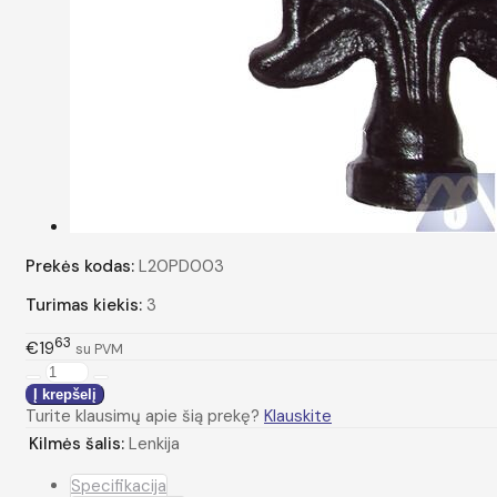
Prekės kodas:
L20PD003
Turimas kiekis:
3
63
€19
su PVM
Turite klausimų apie šią prekę?
Klauskite
Kilmės šalis:
Lenkija
Specifikacija