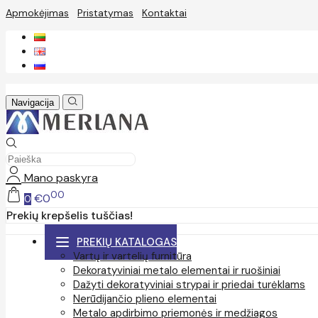
Apmokėjimas
Pristatymas
Kontaktai
Navigacija
Mano paskyra
00
€0
0
Prekių krepšelis tuščias!
PREKIŲ KATALOGAS
Vartų ir vartelių furnitūra
Dekoratyviniai metalo elementai ir ruošiniai
Dažyti dekoratyviniai strypai ir priedai turėklams
Nerūdijančio plieno elementai
Metalo apdirbimo priemonės ir medžiagos