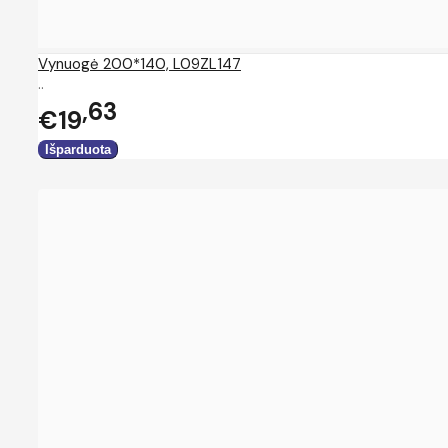
Vynuogė 200*140, L09ZL147
..
63
€19