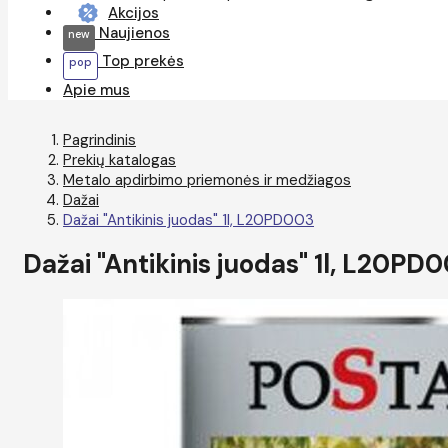
Akcijos
Naujienos
Top prekės
Apie mus
Pagrindinis
Prekių katalogas
Metalo apdirbimo priemonės ir medžiagos
Dažai
Dažai "Antikinis juodas" 1l, L20PD003
Dažai "Antikinis juodas" 1l, L20PD