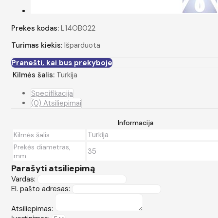
Prekės kodas:
L14OB022
Turimas kiekis:
Išparduota
Pranešti, kai bus prekyboje
Kilmės šalis:
Turkija
Specifikacija
(0) Atsiliepimai
Informacija
Turkija
Kilmės šalis
Prekės diametras,
35
mm
Parašyti atsiliepimą
Vardas:
El. pašto adresas:
Atsiliepimas: