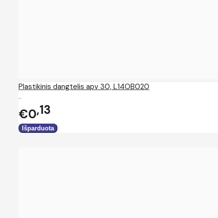
Plastikinis dangtelis apv 30, L14OB020
..
13
€0