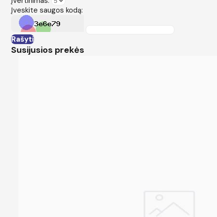
Įvertinimas:
Įveskite saugos kodą:
Rašyti
Susijusios prekės