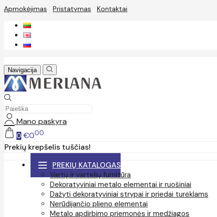
Apmokėjimas
Pristatymas
Kontaktai
Navigacija
Mano paskyra
00
€0
0
Prekių krepšelis tuščias!
PREKIŲ KATALOGAS
Vartų ir vartelių furnitūra
Dekoratyviniai metalo elementai ir ruošiniai
Dažyti dekoratyviniai strypai ir priedai turėklams
Nerūdijančio plieno elementai
Metalo apdirbimo priemonės ir medžiagos