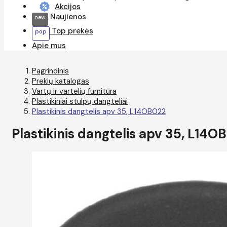
Akcijos
Naujienos
Top prekės
Apie mus
Pagrindinis
Prekių katalogas
Vartų ir vartelių furnitūra
Plastikiniai stulpų dangteliai
Plastikinis dangtelis apv 35, L14OB022
Plastikinis dangtelis apv 35, L14O