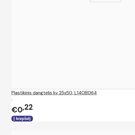
Plastikinis dangtelis kv 25x50, L14OB064
..
22
€0