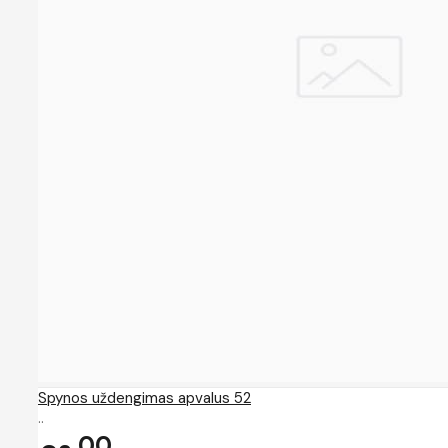
Spynos uždengimas apvalus 52
..
00