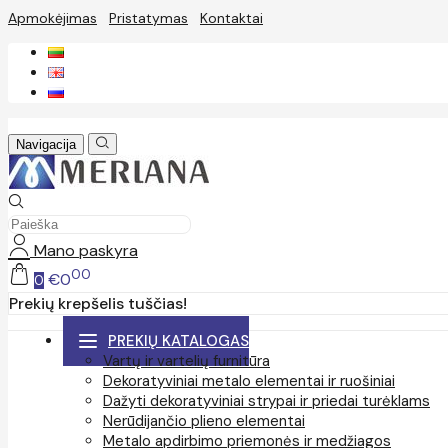
Apmokėjimas
Pristatymas
Kontaktai
Navigacija
Mano paskyra
00
€0
0
Prekių krepšelis tuščias!
PREKIŲ KATALOGAS
Vartų ir vartelių furnitūra
Dekoratyviniai metalo elementai ir ruošiniai
Dažyti dekoratyviniai strypai ir priedai turėklams
Nerūdijančio plieno elementai
Metalo apdirbimo priemonės ir medžiagos