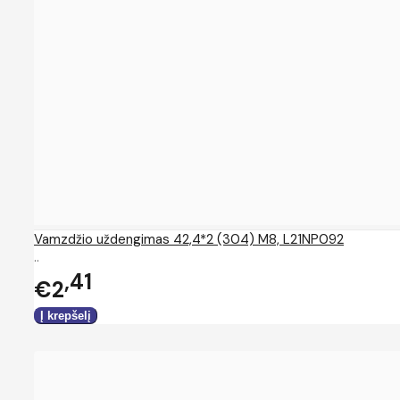
Vamzdžio uždengimas 42,4*2 (304) M8, L21NP092
..
41
€2