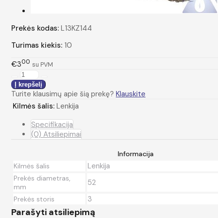
Prekės kodas:
L13KZ144
Turimas kiekis:
10
00
€3
su PVM
Turite klausimų apie šią prekę?
Klauskite
Kilmės šalis:
Lenkija
Specifikacija
(0) Atsiliepimai
Informacija
Lenkija
Kilmės šalis
Prekės diametras,
52
mm
3
Prekės storis
Parašyti atsiliepimą