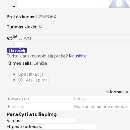
Prekės kodas:
L21NP064
Turimas kiekis:
14
66
€5
su PVM
Turite klausimų apie šią prekę?
Klauskite
Kilmės šalis:
Lenkija
Specifikacija
(0) Atsiliepimai
Informacija
Lenkija
Kilmės šalis
Montuojamas prie sienos, uni
Paskirtis
Parašyti atsiliepimą
Vardas:
El. pašto adresas: