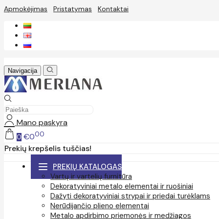
Apmokėjimas
Pristatymas
Kontaktai
Navigacija
Mano paskyra
00
€0
0
Prekių krepšelis tuščias!
PREKIŲ KATALOGAS
Vartų ir vartelių furnitūra
Dekoratyviniai metalo elementai ir ruošiniai
Dažyti dekoratyviniai strypai ir priedai turėklams
Nerūdijančio plieno elementai
Metalo apdirbimo priemonės ir medžiagos