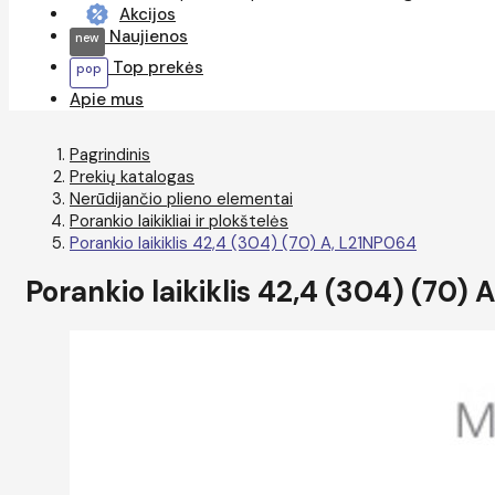
Akcijos
Naujienos
Top prekės
Apie mus
Pagrindinis
Prekių katalogas
Nerūdijančio plieno elementai
Porankio laikikliai ir plokštelės
Porankio laikiklis 42,4 (304) (70) A, L21NP064
Porankio laikiklis 42,4 (304) (70)