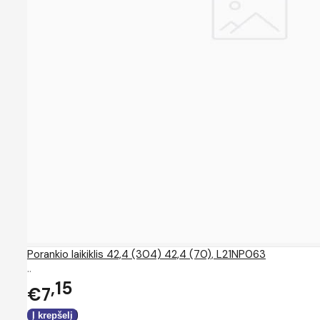
Porankio laikiklis 42,4 (304) 42,4 (70), L21NP063
..
15
€7