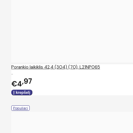
Porankio laikiklis 42,4 (304) (70), L21NP065
..
97
€4
Populiari