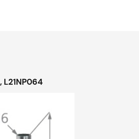
 A, L21NP064