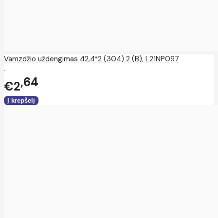
Vamzdžio uždengimas 42,4*2 (304) 2 (B), L21NP097
..
64
€2