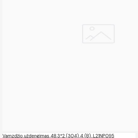
Vamzdžio uždengimas 48,3*2 (304) 4 (B), L21NP095