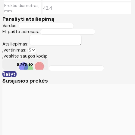
Prekės diametras,
42.4
mm
Parašyti atsiliepimą
Vardas:
El. pašto adresas:
Atsiliepimas:
Įvertinimas:
Įveskite saugos kodą:
Rašyti
Susijusios prekės