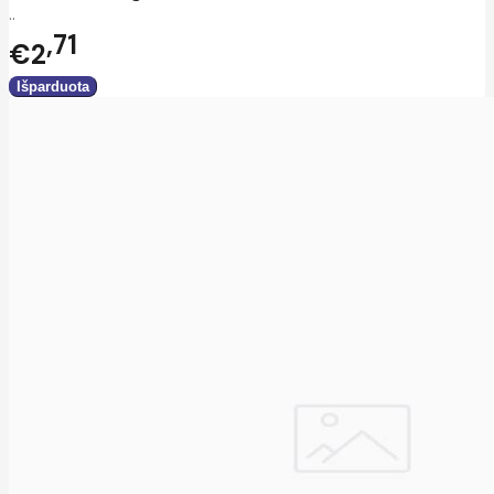
..
71
€2