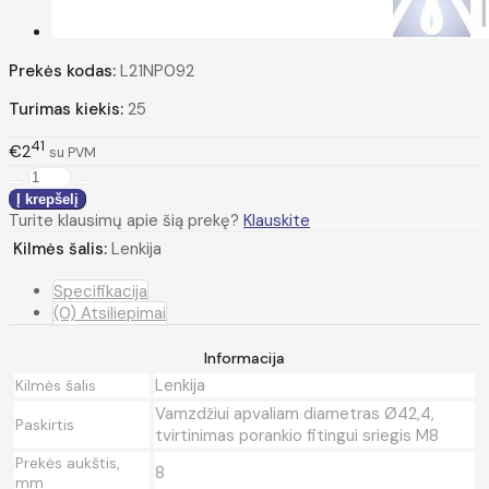
Prekės kodas:
L21NP092
Turimas kiekis:
25
41
€2
su PVM
Turite klausimų apie šią prekę?
Klauskite
Kilmės šalis:
Lenkija
Specifikacija
(0) Atsiliepimai
Informacija
Lenkija
Kilmės šalis
Vamzdžiui apvaliam diametras Ø42,4,
Paskirtis
tvirtinimas porankio fitingui sriegis M8
Prekės aukštis,
8
mm