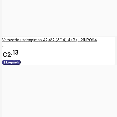
Vamzdžio uždengimas 42,4*2 (304) 4 (B), L21NP094
..
13
€2