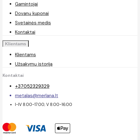
Gamintojai
Dovanų kuponai
Svetainės medis
Kontaktai
Klientams
Klientams
Užsakymų istorija
Kontaktai
+37052329329
metalas@merlana.lt
I-IV 8.00-17.00; V 8.00-16.00