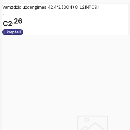
Vamzdžio uždengimas 42,4*2 (304) 8, L21NP091
..
26
€2