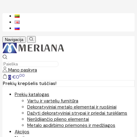
Navigacija
Mano paskyra
00
€0
0
Prekių krepšelis tuščias!
Prekių katalogas
Vartų ir vartelių furnitūra
Dekoratyviniai metalo elementai ir ruošiniai
Dažyti dekoratyviniai strypai ir priedai turėklams
Nerūdijančio plieno elementai
Metalo apdirbimo priemonės ir medžiagos
Akcijos