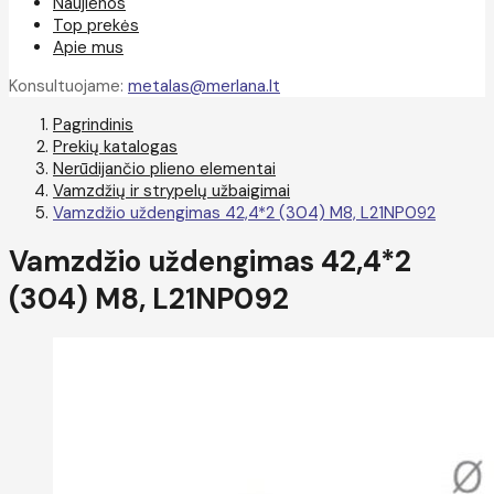
Naujienos
Top prekės
Apie mus
Konsultuojame:
metalas@merlana.lt
Pagrindinis
Prekių katalogas
Nerūdijančio plieno elementai
Vamzdžių ir strypelų užbaigimai
Vamzdžio uždengimas 42,4*2 (304) M8, L21NP092
Vamzdžio uždengimas 42,4*2
(304) M8, L21NP092