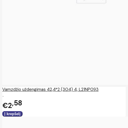
Vamzdžio uždengimas 42,4*2 (304) 4, L21NP093
..
58
€2