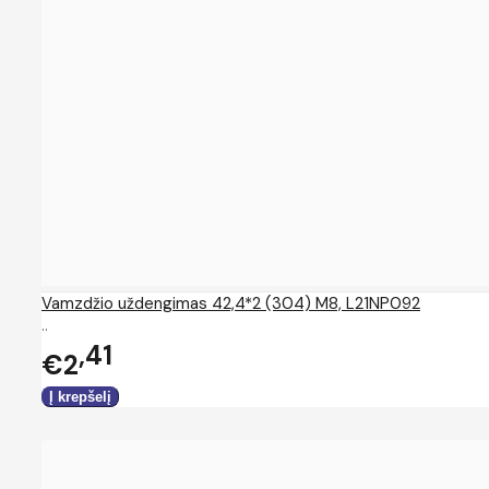
Vamzdžio uždengimas 42,4*2 (304) M8, L21NP092
..
41
€2