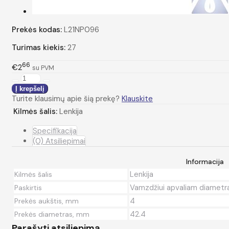
Prekės kodas:
L21NP096
Turimas kiekis:
27
66
€2
su PVM
Turite klausimų apie šią prekę?
Klauskite
Kilmės šalis:
Lenkija
Specifikacija
(0) Atsiliepimai
Informacija
Lenkija
Kilmės šalis
Vamzdžiui apvaliam diametras
Paskirtis
4
Prekės aukštis, mm
42.4
Prekės diametras, mm
Parašyti atsiliepimą