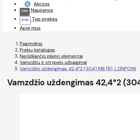
Akcijos
Naujienos
Top prekės
Apie mus
Pagrindinis
Prekių katalogas
Nerūdijančio plieno elementai
Vamzdžių ir strypelų užbaigimai
Vamzdžio uždengimas 42,4*2 (304) M8 (B), L21NP096
Vamzdžio uždengimas 42,4*2 (304