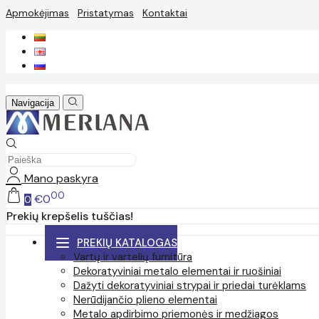
Apmokėjimas
Pristatymas
Kontaktai
Navigacija
Mano paskyra
00
€0
0
Prekių krepšelis tuščias!
PREKIŲ KATALOGAS
Vartų ir vartelių furnitūra
Dekoratyviniai metalo elementai ir ruošiniai
Dažyti dekoratyviniai strypai ir priedai turėklams
Nerūdijančio plieno elementai
Metalo apdirbimo priemonės ir medžiagos