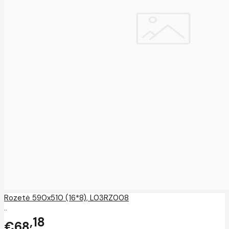
Rozetė 590x510 (16*8), L03RZ008
..
18
€68