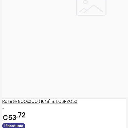
Rozetė 800x300 (16*8) B, L03RZ033
..
72
€53