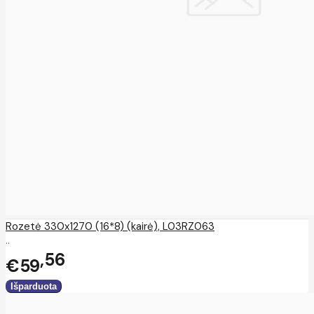
Rozetė 330x1270 (16*8) (kairė), L03RZ063
..
56
€59