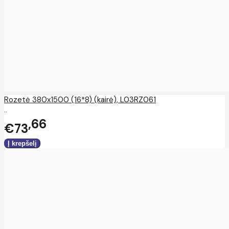
Rozetė 380x1500 (16*8) (kairė), L03RZ061
..
66
€73