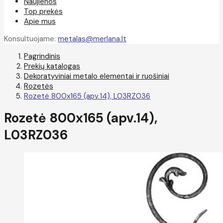
Naujienos
Top prekės
Apie mus
Konsultuojame:
metalas@merlana.lt
Pagrindinis
Prekių katalogas
Dekoratyviniai metalo elementai ir ruošiniai
Rozetės
Rozetė 800x165 (apv.14), L03RZ036
Rozetė 800x165 (apv.14),
L03RZ036