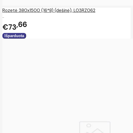
Rozetė 380x1500 (16*8) (dešinė), L03RZ062
..
66
€73