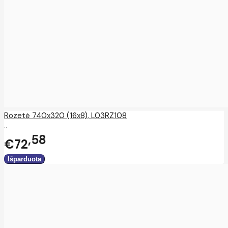
Rozetė 740x320 (16x8), L03RZ108
..
58
€72