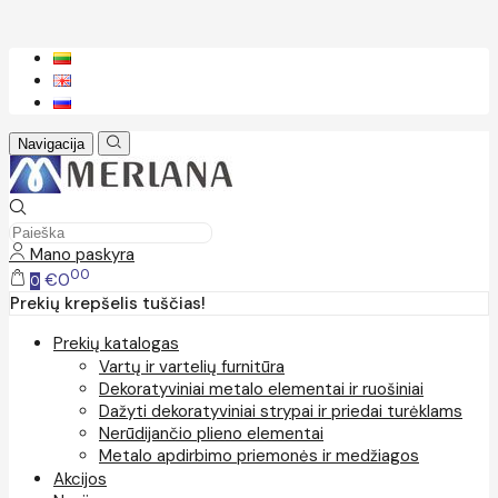
Navigacija
Mano paskyra
00
€0
0
Prekių krepšelis tuščias!
Prekių katalogas
Vartų ir vartelių furnitūra
Dekoratyviniai metalo elementai ir ruošiniai
Dažyti dekoratyviniai strypai ir priedai turėklams
Nerūdijančio plieno elementai
Metalo apdirbimo priemonės ir medžiagos
Akcijos