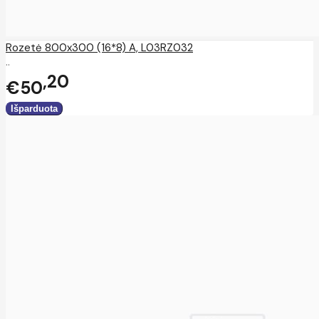
Rozetė 800x300 (16*8) A, L03RZ032
..
20
€50