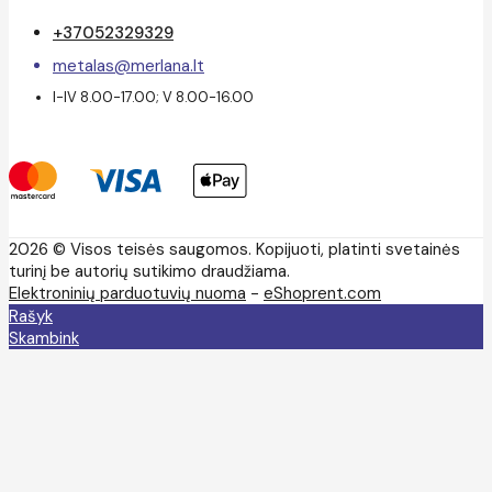
+37052329329
metalas@merlana.lt
I-IV 8.00-17.00; V 8.00-16.00
2026 © Visos teisės saugomos. Kopijuoti, platinti svetainės
turinį be autorių sutikimo draudžiama.
Elektroninių parduotuvių nuoma
-
eShoprent.com
Rašyk
Skambink