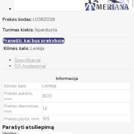
Prekės kodas:
L03RZ036
Turimas kiekis:
Išparduota
Pranešti, kai bus prekyboje
Kilmės šalis:
Lenkija
Specifikacija
(0) Atsiliepimai
Informacija
Lenkija
Kilmės šalis
Prekės aukštis,
800
mm
Prekės diametras,
14
mm
165
Prekės plotis, mm
Parašyti atsiliepimą
Vardas: