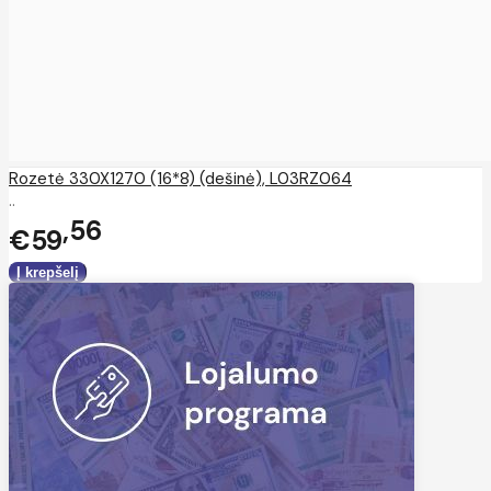
Rozetė 330X1270 (16*8) (dešinė), L03RZ064
..
56
€59