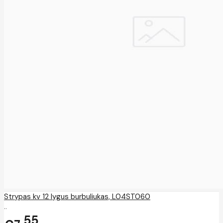
Strypas kv 12 lygus burbuliukas, L04ST060
..
55