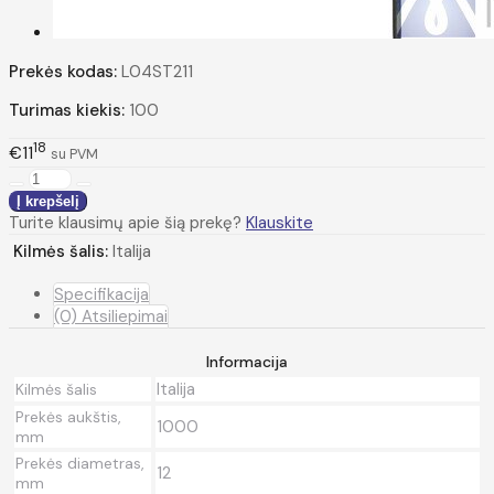
Prekės kodas:
L04ST211
Turimas kiekis:
100
18
€11
su PVM
Turite klausimų apie šią prekę?
Klauskite
Kilmės šalis:
Italija
Specifikacija
(0) Atsiliepimai
Informacija
Italija
Kilmės šalis
Prekės aukštis,
1000
mm
Prekės diametras,
12
mm