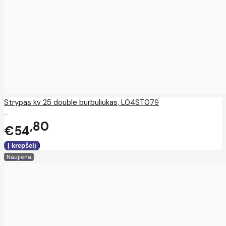
Strypas kv 25 double burbuliukas, L04ST079
..
80
€54
Naujiena