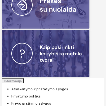
Informacija
Atsiskaitymo ir pristatymo sąlygos
Privatumo politika
Prekių gražinimo sąlygos