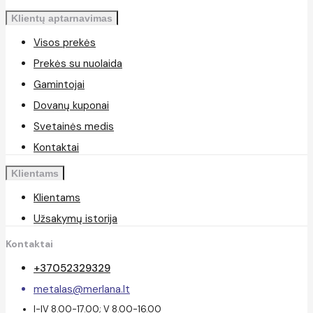
Klientų aptarnavimas
Visos prekės
Prekės su nuolaida
Gamintojai
Dovanų kuponai
Svetainės medis
Kontaktai
Klientams
Klientams
Užsakymų istorija
Kontaktai
+37052329329
metalas@merlana.lt
I-IV 8.00-17.00; V 8.00-16.00