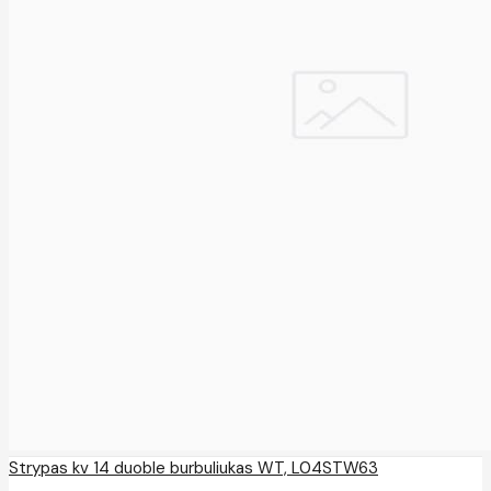
Strypas kv 14 duoble burbuliukas WT, L04STW63
..