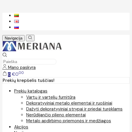
Navigacija
Mano paskyra
00
€0
0
Prekių krepšelis tuščias!
Prekių katalogas
Vartų ir vartelių furnitūra
Dekoratyviniai metalo elementai ir ruošiniai
Dažyti dekoratyviniai strypai ir priedai turėklams
Nerūdijančio plieno elementai
Metalo apdirbimo priemonės ir medžiagos
Akcijos