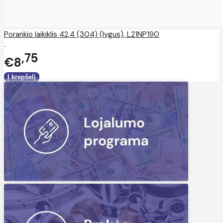
Porankio laikiklis 42,4 (304) (lygus), L21NP190
..
75
€8