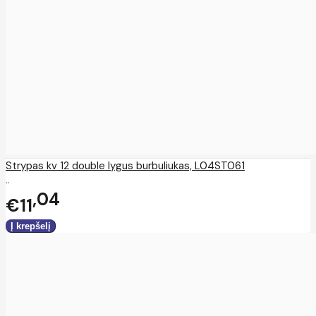
Strypas kv 12 double lygus burbuliukas, L04ST061
..
04
€11