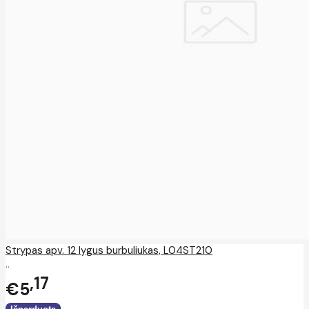
Strypas apv. 12 lygus burbuliukas, L04ST210
..
17
€5