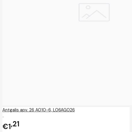
Antgalis apv. 26 A010-6, L06AG026
..
21
€1