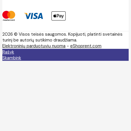
2026 © Visos teisės saugomos. Kopijuoti, platinti svetainės
turinį be autorių sutikimo draudžiama.
Elektroninių parduotuvių nuoma
-
eShoprent.com
Rašyk
Skambink