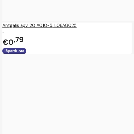
Antgalis apv. 20 A010-5, L06AG025
..
79
€0