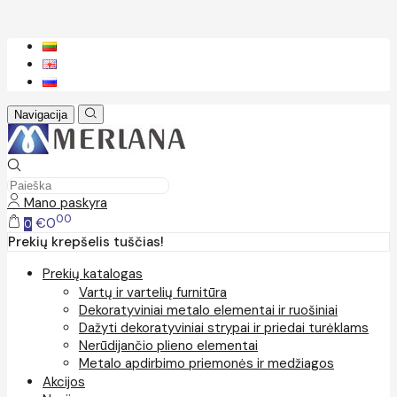
Navigacija
Mano paskyra
00
€0
0
Prekių krepšelis tuščias!
Prekių katalogas
Vartų ir vartelių furnitūra
Dekoratyviniai metalo elementai ir ruošiniai
Dažyti dekoratyviniai strypai ir priedai turėklams
Nerūdijančio plieno elementai
Metalo apdirbimo priemonės ir medžiagos
Akcijos