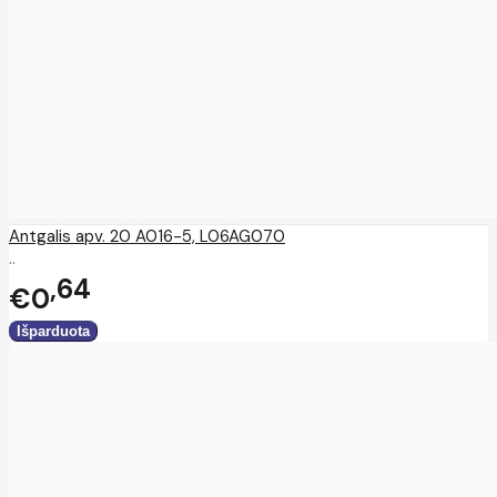
Antgalis apv. 20 A016-5, L06AG070
..
64
€0