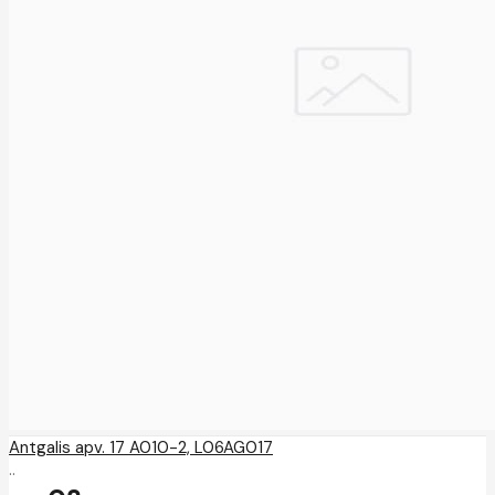
Antgalis apv. 17 A010-2, L06AG017
..