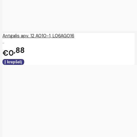
Antgalis apv. 12 A010-1, L06AG016
..
88
€0