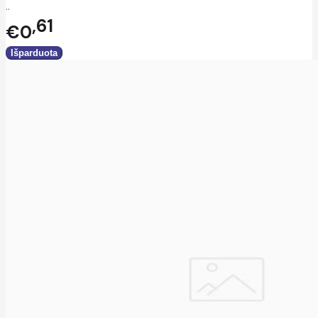
..
61
€0