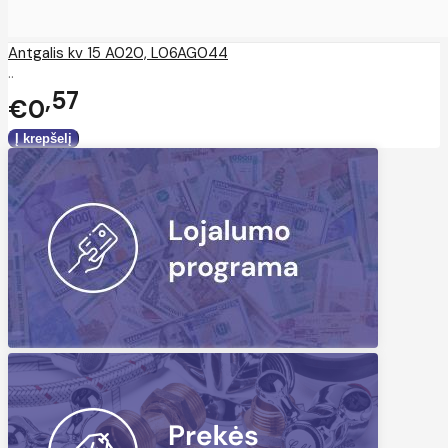
Antgalis kv 15 A020, L06AG044
..
57
€0