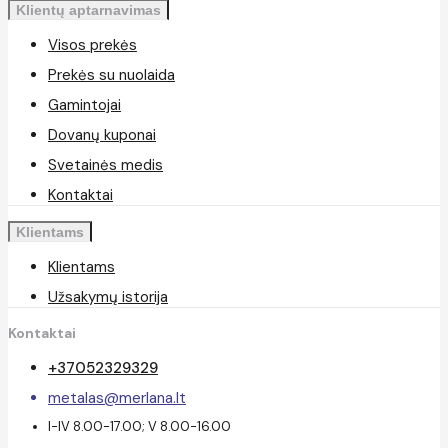
Klientų aptarnavimas
Visos prekės
Prekės su nuolaida
Gamintojai
Dovanų kuponai
Svetainės medis
Kontaktai
Klientams
Klientams
Užsakymų istorija
Kontaktai
+37052329329
metalas@merlana.lt
I-IV 8.00-17.00; V 8.00-16.00