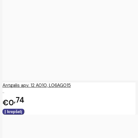
Antgalis apv. 12 A010, L06AG015
..
74
€0