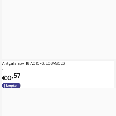
Antgalis apv. 16 A010-3, L06AG023
..
57
€0