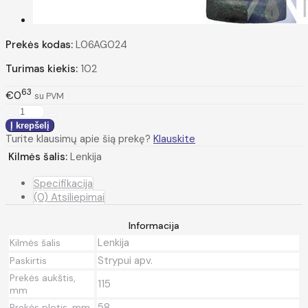
Prekės kodas:
L06AG024
Turimas kiekis:
102
63
€0
su PVM
Turite klausimų apie šią prekę?
Klauskite
Kilmės šalis:
Lenkija
Specifikacija
(0) Atsiliepimai
Informacija
Lenkija
Kilmės šalis
Strypui apv.
Paskirtis
Prekės aukštis,
115
mm
58
Prekės plotis, mm