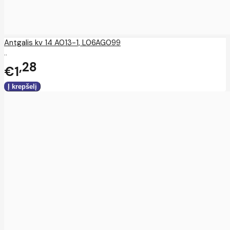
Antgalis kv 14 A013-1, L06AG099
..
28
€1