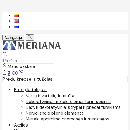
Navigacija
Mano paskyra
00
€0
0
Prekių krepšelis tuščias!
Prekių katalogas
Vartų ir vartelių furnitūra
Dekoratyviniai metalo elementai ir ruošiniai
Dažyti dekoratyviniai strypai ir priedai turėklams
Nerūdijančio plieno elementai
Metalo apdirbimo priemonės ir medžiagos
Akcijos