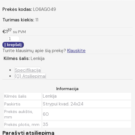
Prekės kodas:
L06AG049
Turimas kiekis:
11
37
€1
su PVM
Turite klausimų apie šią prekę?
Klauskite
Kilmės šalis:
Lenkija
Specifikacija
(0) Atsiliepimai
Informacija
Lenkija
Kilmės šalis
Strypui kvad. 24x24
Paskirtis
Prekės aukštis,
60
mm
35
Prekės plotis, mm
Parašyti atsiliepimą