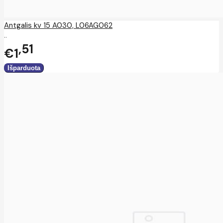
Antgalis kv 15 A030, L06AG062
..
51
€1