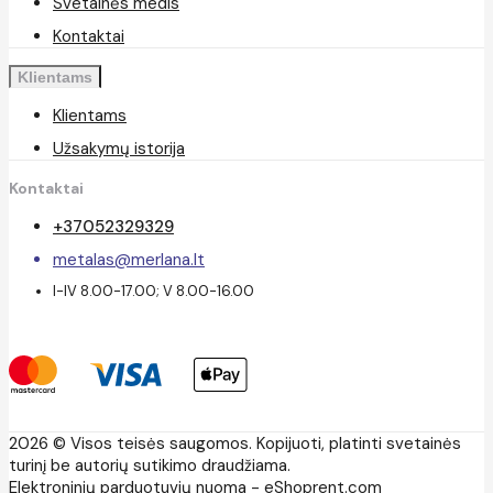
Svetainės medis
Kontaktai
Klientams
Klientams
Užsakymų istorija
Kontaktai
+37052329329
metalas@merlana.lt
I-IV 8.00-17.00; V 8.00-16.00
2026 © Visos teisės saugomos. Kopijuoti, platinti svetainės
turinį be autorių sutikimo draudžiama.
Elektroninių parduotuvių nuoma
-
eShoprent.com