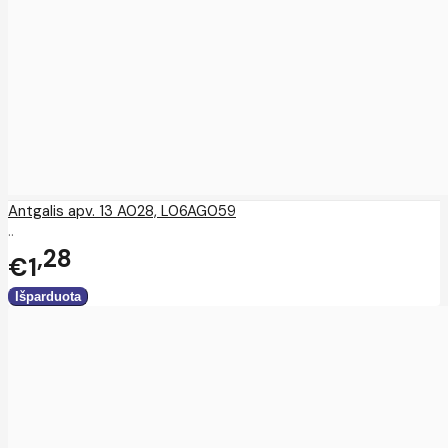
Antgalis apv. 13 A028, L06AG059
..
28
€1