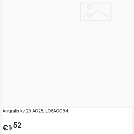
Antgalis kv 25 A025, L06AG054
..
52
€1