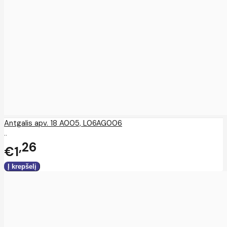
Antgalis apv. 18 A005, L06AG006
..
26
€1