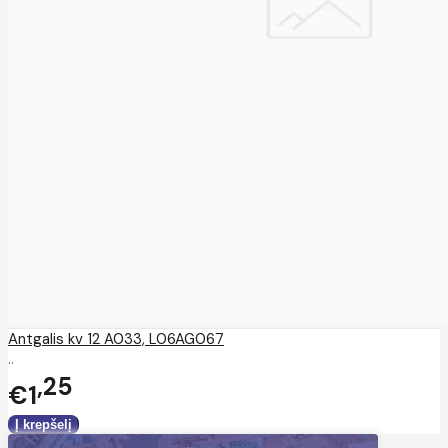
Antgalis kv 12 A033, L06AG067
..
25
€1