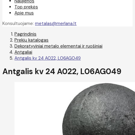
Naujienos
Top prekės
Apie mus
Konsultuojame:
metalas@merlana.lt
Pagrindinis
Prekių katalogas
Dekoratyviniai metalo elementai ir ruošiniai
Antgaliai
Antgalis kv 24 A022, L06AG049
Antgalis kv 24 A022, L06AG049