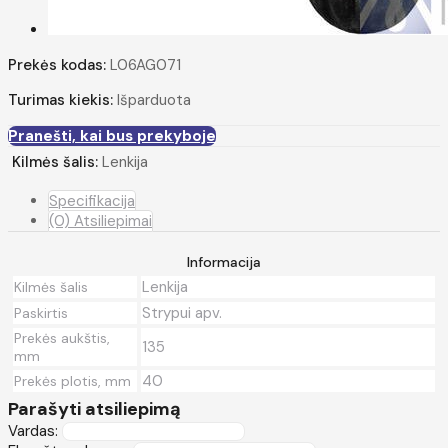
Prekės kodas:
L06AG071
Turimas kiekis:
Išparduota
Pranešti, kai bus prekyboje
Kilmės šalis:
Lenkija
Specifikacija
(0) Atsiliepimai
Informacija
Lenkija
Kilmės šalis
Strypui apv.
Paskirtis
Prekės aukštis,
135
mm
40
Prekės plotis, mm
Parašyti atsiliepimą
Vardas: