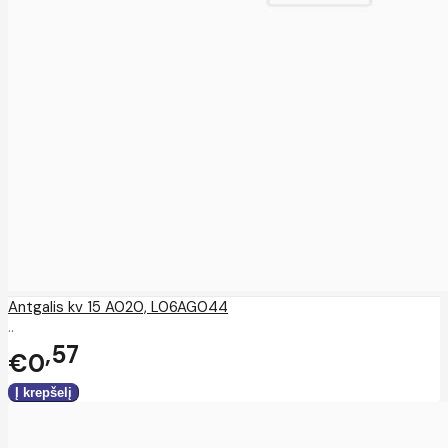
Antgalis kv 15 A020, L06AG044
..
57
€0