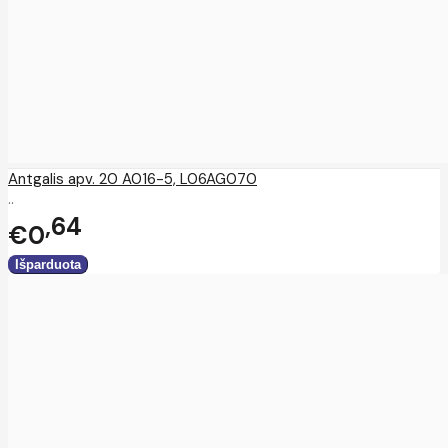
Antgalis apv. 20 A016-5, L06AG070
..
64
€0