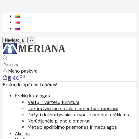
Navigacija
Mano paskyra
00
€0
0
Prekių krepšelis tuščias!
Prekių katalogas
Vartų ir vartelių furnitūra
Dekoratyviniai metalo elementai ir ruošiniai
Dažyti dekoratyviniai strypai ir priedai turėklams
Nerūdijančio plieno elementai
Metalo apdirbimo priemonės ir medžiagos
Akcijos