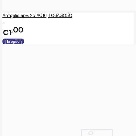
Antgalis apv. 25 A016, L06AG030
..
00
€1