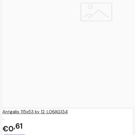
Antgalis 115x53 kv 12, L06AG134
..
61
€0