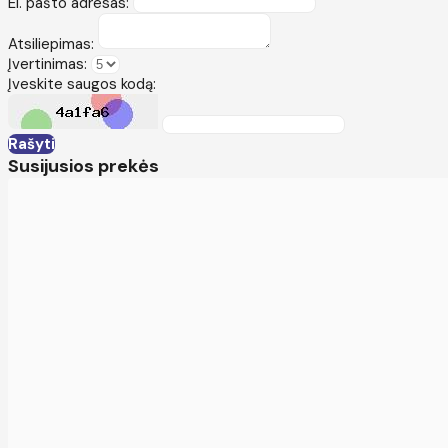
El. pašto adresas:
Atsiliepimas:
Įvertinimas:
Įveskite saugos kodą:
Rašyti
Susijusios prekės