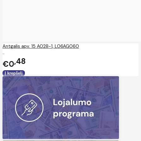
Antgalis apv. 15 A028-1, L06AG060
..
48
€0