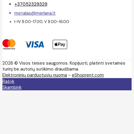
+37052329329
metalas@merlana.lt
I-IV 8.00-17.00; V 8.00-16.00
2026 © Visos teisės saugomos. Kopijuoti, platinti svetainės
turinį be autorių sutikimo draudžiama.
Elektroninių parduotuvių nuoma
-
eShoprent.com
Rašyk
Skambink