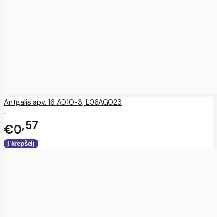
Antgalis apv. 16 A010-3, L06AG023
..
57
€0