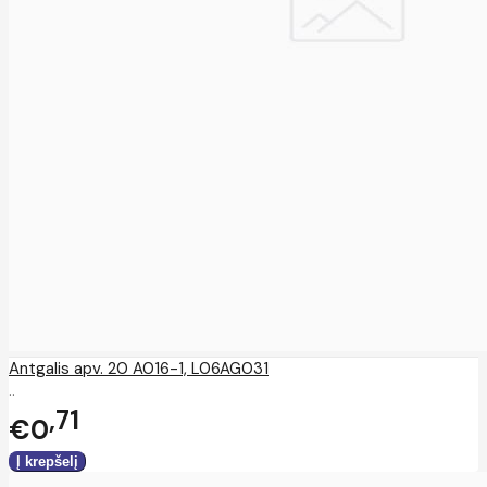
Antgalis apv. 20 A016-1, L06AG031
..
71
€0