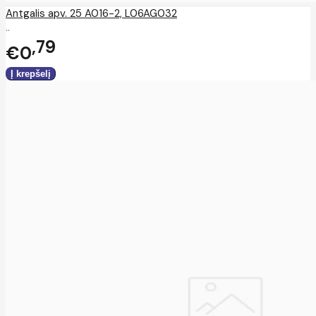
Antgalis apv. 25 A016-2, L06AG032
..
79
€0