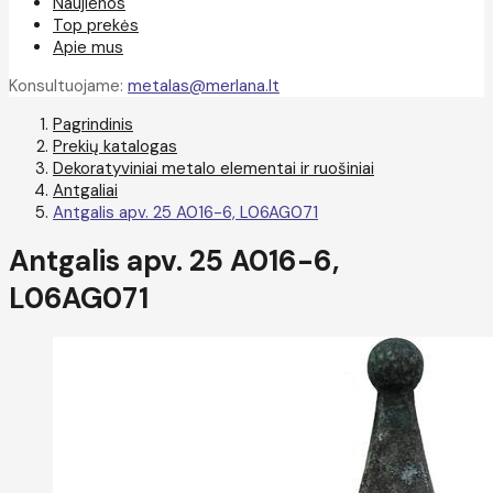
Naujienos
Top prekės
Apie mus
Konsultuojame:
metalas@merlana.lt
Pagrindinis
Prekių katalogas
Dekoratyviniai metalo elementai ir ruošiniai
Antgaliai
Antgalis apv. 25 A016-6, L06AG071
Antgalis apv. 25 A016-6,
L06AG071