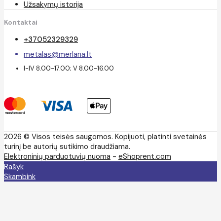
Užsakymų istorija
Kontaktai
+37052329329
metalas@merlana.lt
I-IV 8.00-17.00; V 8.00-16.00
2026 © Visos teisės saugomos. Kopijuoti, platinti svetainės
turinį be autorių sutikimo draudžiama.
Elektroninių parduotuvių nuoma
-
eShoprent.com
Rašyk
Skambink