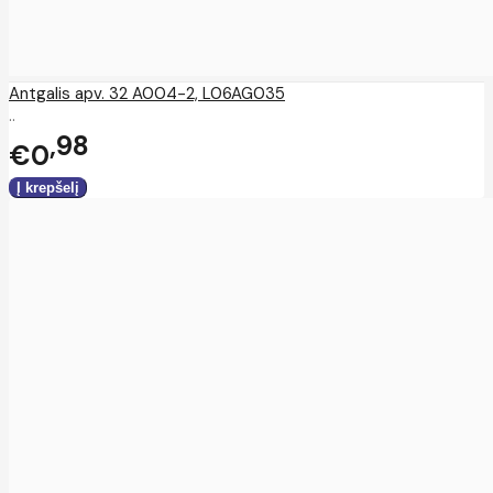
Antgalis apv. 32 A004-2, L06AG035
..
98
€0