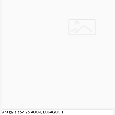
Antgalis apv. 25 A004, L06AG004