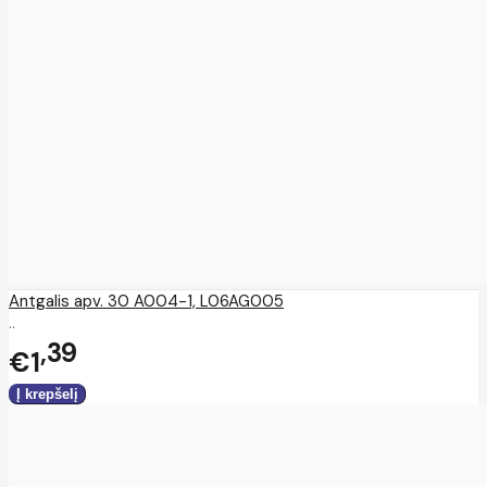
Antgalis apv. 30 A004-1, L06AG005
..
39
€1