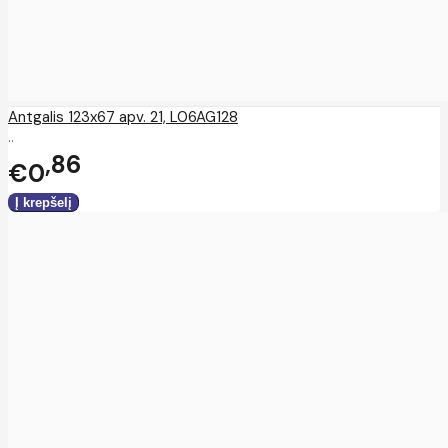
Antgalis 123x67 apv. 21, L06AG128
..
86
€0