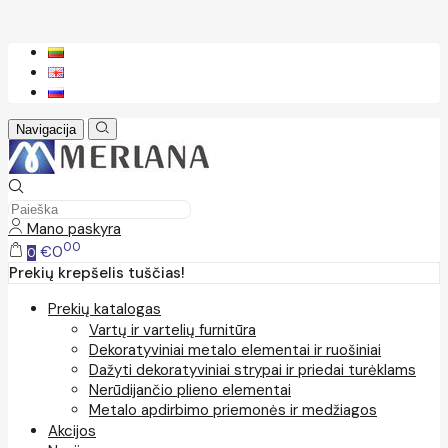
Navigacija
Mano paskyra
00
€0
0
Prekių krepšelis tuščias!
Prekių katalogas
Vartų ir vartelių furnitūra
Dekoratyviniai metalo elementai ir ruošiniai
Dažyti dekoratyviniai strypai ir priedai turėklams
Nerūdijančio plieno elementai
Metalo apdirbimo priemonės ir medžiagos
Akcijos