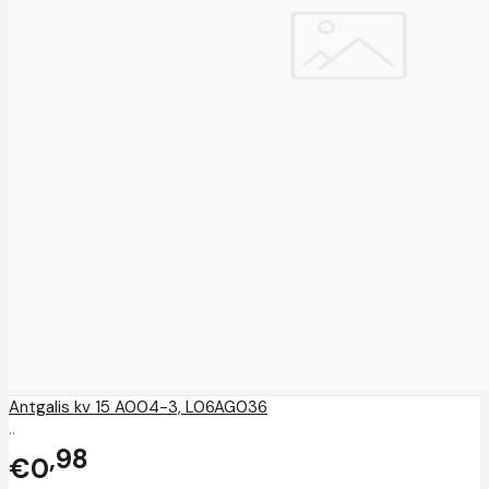
Antgalis kv 15 A004-3, L06AG036
..
98
€0