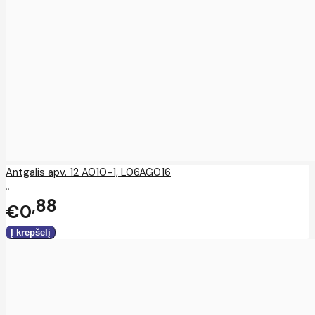
Antgalis apv. 12 A010-1, L06AG016
..
88
€0