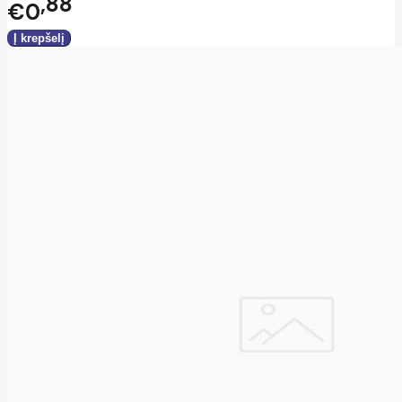
88
€0