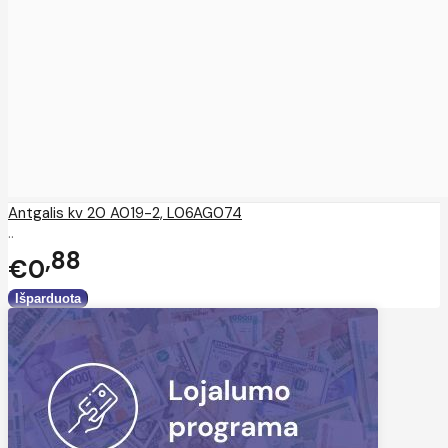
Antgalis kv 20 A019-2, L06AG074
..
88
€0