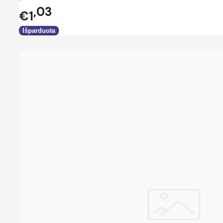
03
€1