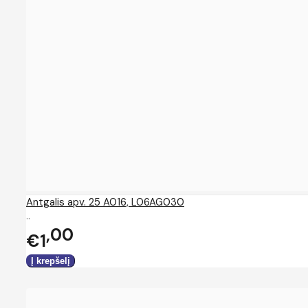
Antgalis apv. 25 A016, L06AG030
..
00
€1