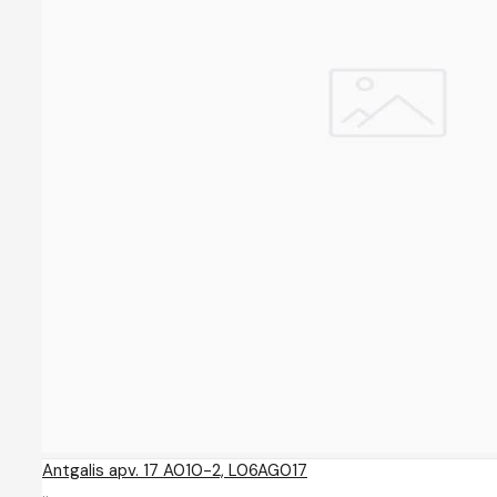
Antgalis apv. 17 A010-2, L06AG017
..