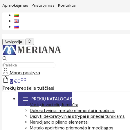
Apmokėjimas
Pristatymas
Kontaktai
Navigacija
Mano paskyra
00
€0
0
Prekių krepšelis tuščias!
PREKIŲ KATALOGAS
Vartų ir vartelių furnitūra
Dekoratyviniai metalo elementai ir ruošiniai
Dažyti dekoratyviniai strypai ir priedai turėklams
Nerūdijančio plieno elementai
Metalo apdirbimo priemonės ir medžiagos