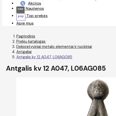
Akcijos
Naujienos
Top prekės
Apie mus
Pagrindinis
Prekių katalogas
Dekoratyviniai metalo elementai ir ruošiniai
Antgaliai
Antgalis kv 12 A047, L06AG085
Antgalis kv 12 A047, L06AG085