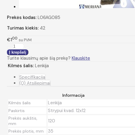
Prekės kodas:
L06AG085
Turimas kiekis:
42
00
€1
su PVM
Turite klausimų apie šią prekę?
Klauskite
Kilmės šalis:
Lenkija
Specifikacija
(0) Atsiliepimai
Informacija
Lenkija
Kilmės šalis
Strypui kvad. 12x12
Paskirtis
Prekės aukštis,
120
mm
35
Prekės plotis, mm