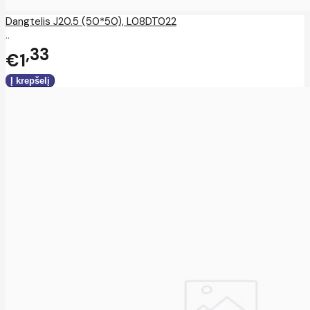
Dangtelis J20.5 (50*50), L08DT022
..
33
€1