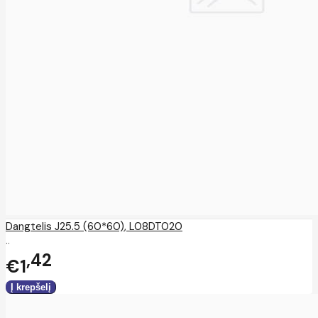
Dangtelis J25.5 (60*60), L08DT020
..
42
€1