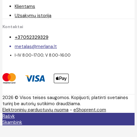
Klientams
Užsakymų istorija
Kontaktai
+37052329329
metalas@merlana.lt
I-IV 8.00-17.00; V 8.00-16.00
2026 © Visos teisės saugomos. Kopijuoti, platinti svetainės
turinį be autorių sutikimo draudžiama.
Elektroninių parduotuvių nuoma
-
eShoprent.com
Rašyk
Skambink