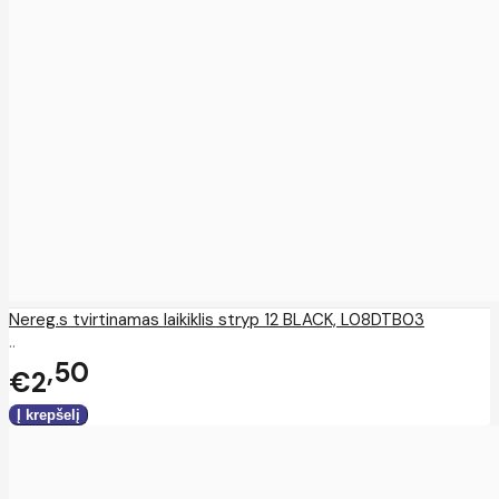
Nereg.s tvirtinamas laikiklis stryp 12 BLACK, L08DTB03
..
50
€2