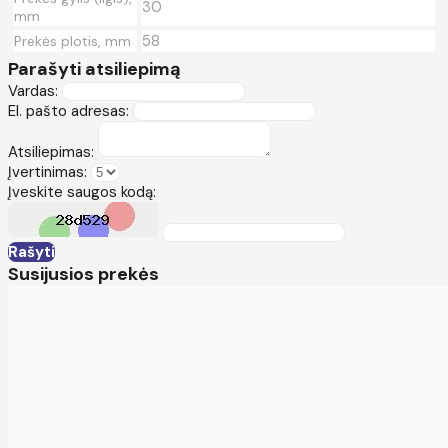
30
mm
58
Prekės plotis, mm
Parašyti atsiliepimą
Vardas:
El. pašto adresas:
Atsiliepimas:
Įvertinimas:
Įveskite saugos kodą:
Rašyti
Susijusios prekės