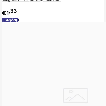
..
33
€1