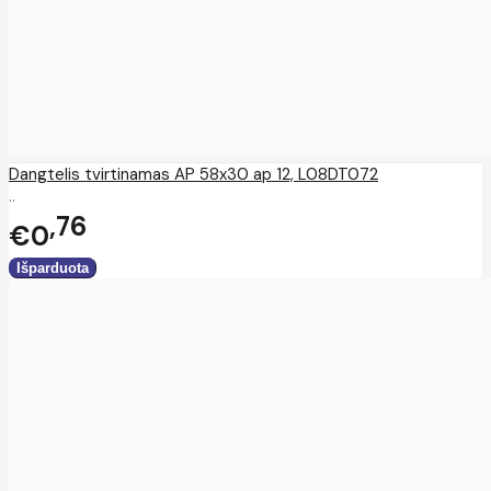
Dangtelis tvirtinamas AP 58x30 ap 12, L08DT072
..
76
€0