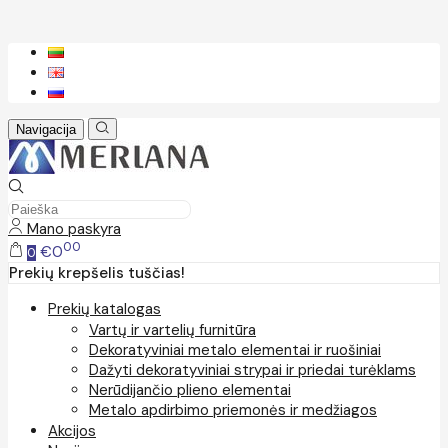
Navigacija
Mano paskyra
00
€0
0
Prekių krepšelis tuščias!
Prekių katalogas
Vartų ir vartelių furnitūra
Dekoratyviniai metalo elementai ir ruošiniai
Dažyti dekoratyviniai strypai ir priedai turėklams
Nerūdijančio plieno elementai
Metalo apdirbimo priemonės ir medžiagos
Akcijos