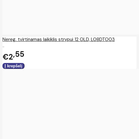
Nereg. tvirtinamas laikiklis strypui 12 OLD, L08DTO03
..
55
€2