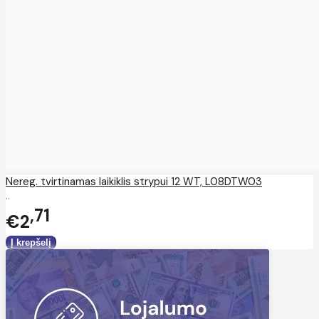
Nereg. tvirtinamas laikiklis strypui 12 WT, L08DTW03
..
71
€2