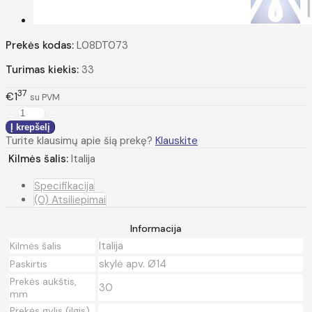
Prekės kodas:
L08DT073
Turimas kiekis:
33
37
€1
su PVM
Turite klausimų apie šią prekę?
Klauskite
Kilmės šalis:
Italija
Specifikacija
(0) Atsiliepimai
Informacija
Italija
Kilmės šalis
skylė apv. Ø14
Paskirtis
Prekės aukštis,
30
mm
Prekės gylis (ilgis),