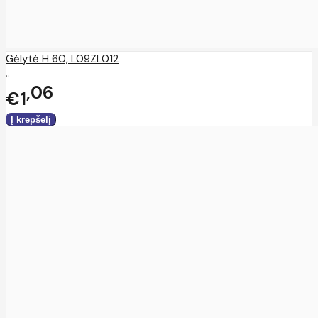
Gėlytė H 60, L09ZL012
..
06
€1