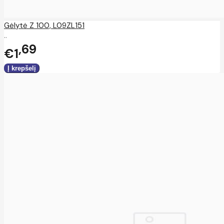
Gėlytė Z 100, L09ZL151
..
69
€1