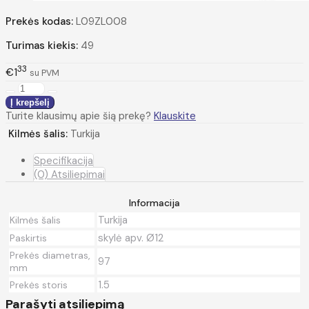
Prekės kodas:
L09ZL008
Turimas kiekis:
49
33
€1
su PVM
Turite klausimų apie šią prekę?
Klauskite
Kilmės šalis:
Turkija
Specifikacija
(0) Atsiliepimai
Informacija
Turkija
Kilmės šalis
skylė apv. Ø12
Paskirtis
Prekės diametras,
97
mm
1.5
Prekės storis
Parašyti atsiliepimą