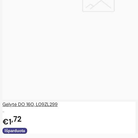
Gėlytė DO 160, L09ZL299
..
72
€1