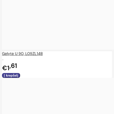
Gėlytė U 90, L09ZL148
..
61
€1