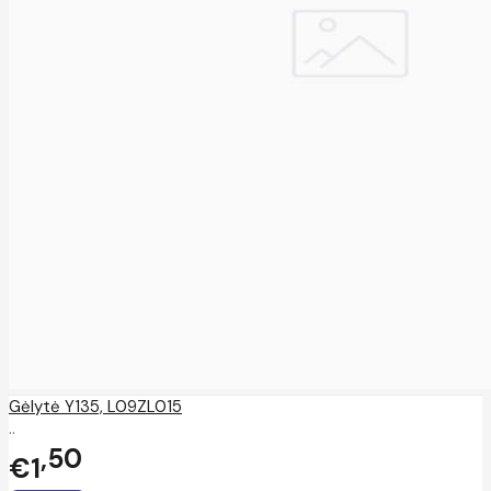
Gėlytė Y135, L09ZL015
..
50
€1