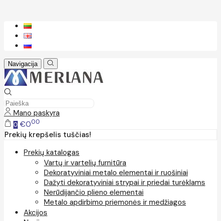
Navigacija
Mano paskyra
00
€0
0
Prekių krepšelis tuščias!
Prekių katalogas
Vartų ir vartelių furnitūra
Dekoratyviniai metalo elementai ir ruošiniai
Dažyti dekoratyviniai strypai ir priedai turėklams
Nerūdijančio plieno elementai
Metalo apdirbimo priemonės ir medžiagos
Akcijos