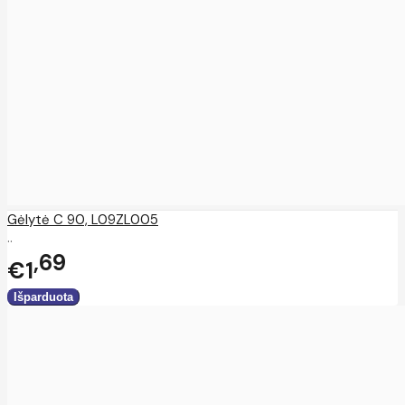
Gėlytė C 90, L09ZL005
..
69
€1