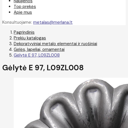
Naujienos
Top prekės
Apie mus
Konsultuojame:
metalas@merlana.lt
Pagrindinis
Prekių katalogas
Dekoratyviniai metalo elementai ir ruošiniai
Gėlės, lapeliai, ornamentai
Gėlytė E 97, L09ZL008
Gėlytė E 97, L09ZL008