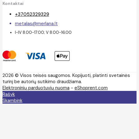
Kontaktai
+37052329329
metalas@merlana.lt
I-IV 8.00-17.00; V 8.00-16.00
2026 © Visos teisės saugomos. Kopijuoti, platinti svetainės
turinį be autorių sutikimo draudžiama.
Elektroninių parduotuvių nuoma
-
eShoprent.com
Rašyk
Skambink