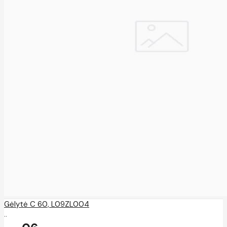
Gėlytė C 60, L09ZL004
..