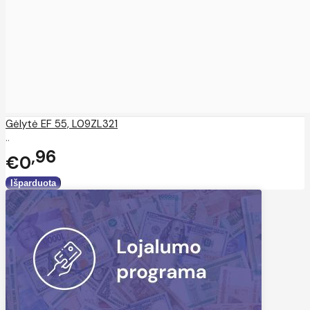
Gėlytė EF 55, L09ZL321
..
96
€0