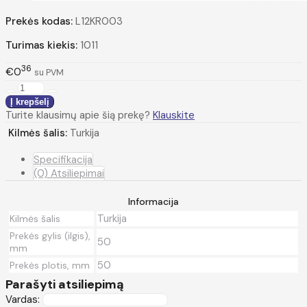
Prekės kodas:
L12KR003
Turimas kiekis:
1011
36
€0
su PVM
Turite klausimų apie šią prekę?
Klauskite
Kilmės šalis:
Turkija
Specifikacija
(0) Atsiliepimai
Informacija
Turkija
Kilmės šalis
Prekės gylis (ilgis),
50
mm
50
Prekės plotis, mm
Parašyti atsiliepimą
Vardas: