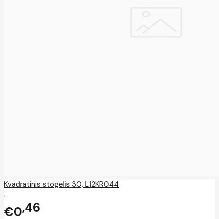
Kvadratinis stogelis 30, L12KR044
..
46
€0