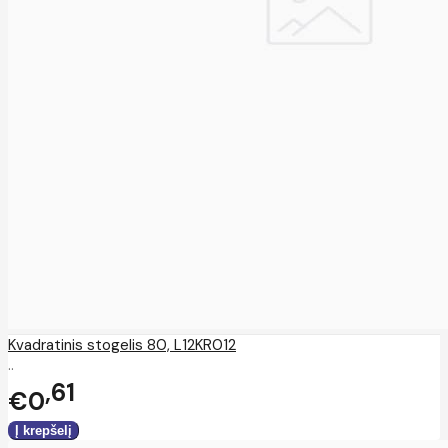
Kvadratinis stogelis 80, L12KR012
..
61
€0