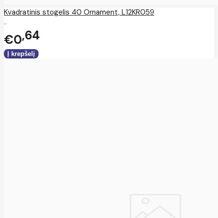
Kvadratinis stogelis 40 Ornament, L12KR059
..
64
€0