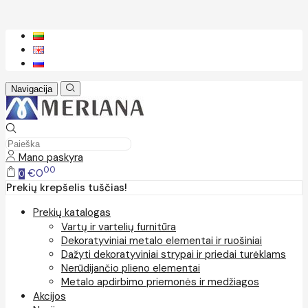
Navigacija
Mano paskyra
00
€0
0
Prekių krepšelis tuščias!
Prekių katalogas
Vartų ir vartelių furnitūra
Dekoratyviniai metalo elementai ir ruošiniai
Dažyti dekoratyviniai strypai ir priedai turėklams
Nerūdijančio plieno elementai
Metalo apdirbimo priemonės ir medžiagos
Akcijos