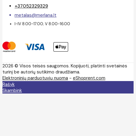
+37052329329
metalas@merlana.lt
I-IV 8.00-17.00; V 8.00-16.00
2026 © Visos teisės saugomos. Kopijuoti, platinti svetainės
turinį be autorių sutikimo draudžiama.
Elektroninių parduotuvių nuoma
-
eShoprent.com
Rašyk
Skambink