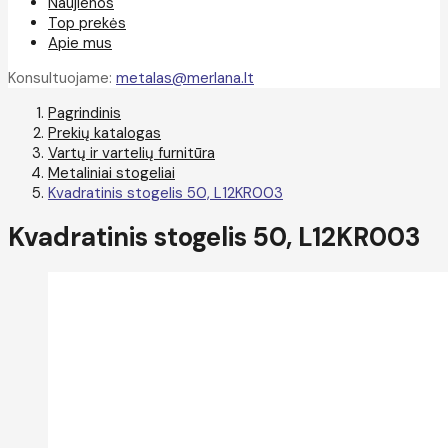
Naujienos
Top prekės
Apie mus
Konsultuojame:
metalas@merlana.lt
Pagrindinis
Prekių katalogas
Vartų ir vartelių furnitūra
Metaliniai stogeliai
Kvadratinis stogelis 50, L12KR003
Kvadratinis stogelis 50, L12KR003