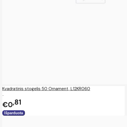
Kvadratinis stogelis 50 Ornament, L12KR060
..
81
€0