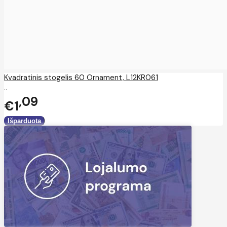
Kvadratinis stogelis 60 Ornament, L12KR061
..
09
€1