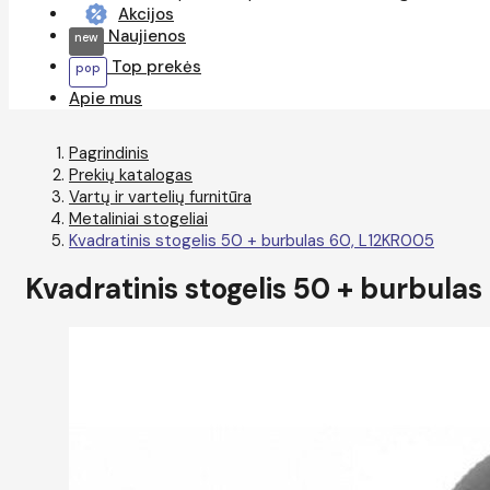
Akcijos
Naujienos
Top prekės
Apie mus
Pagrindinis
Prekių katalogas
Vartų ir vartelių furnitūra
Metaliniai stogeliai
Kvadratinis stogelis 50 + burbulas 60, L12KR005
Kvadratinis stogelis 50 + burbula