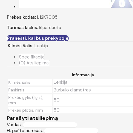
Prekės kodas:
L12KR005
Turimas kiekis:
Išparduota
Pranešti, kai bus prekyboje
Kilmės šalis:
Lenkija
Specifikacija
(0) Atsiliepimai
Informacija
Lenkija
Kilmės šalis
Burbulo diametras
Paskirtis
Prekės gylis (ilgis),
50
mm
50
Prekės plotis, mm
Parašyti atsiliepimą
Vardas:
El. pašto adresas: