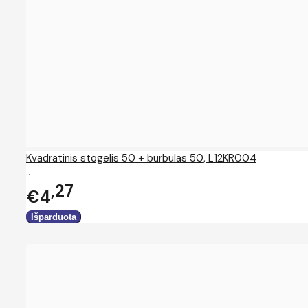
Kvadratinis stogelis 50 + burbulas 50, L12KR004
..
27
€4