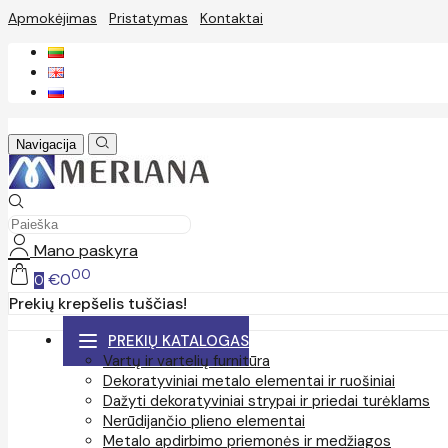
Apmokėjimas
Pristatymas
Kontaktai
Navigacija
Mano paskyra
00
€0
0
Prekių krepšelis tuščias!
PREKIŲ KATALOGAS
Vartų ir vartelių furnitūra
Dekoratyviniai metalo elementai ir ruošiniai
Dažyti dekoratyviniai strypai ir priedai turėklams
Nerūdijančio plieno elementai
Metalo apdirbimo priemonės ir medžiagos