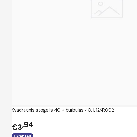
Kvadratinis stogelis 40 + burbulas 40, L12KR002
..
94
€3