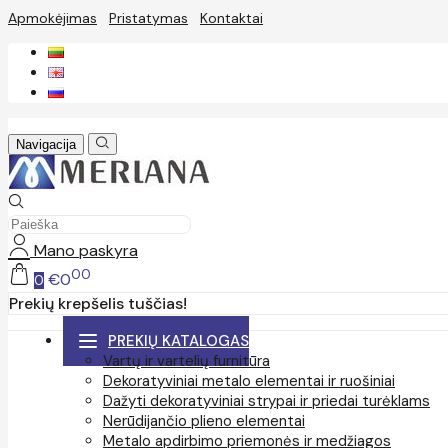
Apmokėjimas
Pristatymas
Kontaktai
Navigacija
Mano paskyra
00
€0
0
Prekių krepšelis tuščias!
PREKIŲ KATALOGAS
Vartų ir vartelių furnitūra
Dekoratyviniai metalo elementai ir ruošiniai
Dažyti dekoratyviniai strypai ir priedai turėklams
Nerūdijančio plieno elementai
Metalo apdirbimo priemonės ir medžiagos