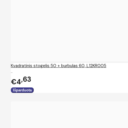
Kvadratinis stogelis 50 + burbulas 60, L12KR005
..
63
€4