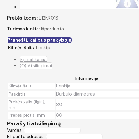
Prekės kodas:
L12KR013
Turimas kiekis:
Išparduota
Pranešti, kai bus prekyboje
Kilmės šalis:
Lenkija
Specifikacija
(0) Atsiliepimai
Informacija
Lenkija
Kilmės šalis
Burbulo diametras
Paskirtis
Prekės gylis (ilgis),
80
mm
80
Prekės plotis, mm
Parašyti atsiliepimą
Vardas:
El. pašto adresas: