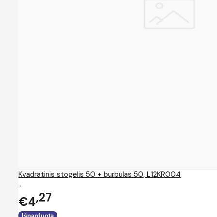
Kvadratinis stogelis 50 + burbulas 50, L12KR004
..
27
€4