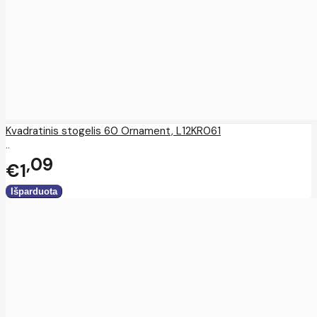
Kvadratinis stogelis 60 Ornament, L12KR061
..
09
€1