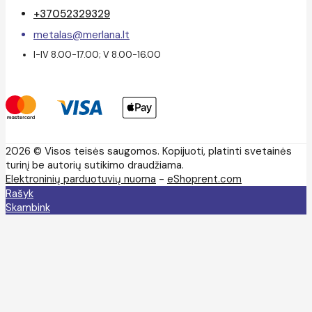
+37052329329
metalas@merlana.lt
I-IV 8.00-17.00; V 8.00-16.00
2026 © Visos teisės saugomos. Kopijuoti, platinti svetainės
turinį be autorių sutikimo draudžiama.
Elektroninių parduotuvių nuoma
-
eShoprent.com
Rašyk
Skambink