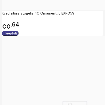
Kvadratinis stogelis 40 Ornament, L12KR059
..
64
€0