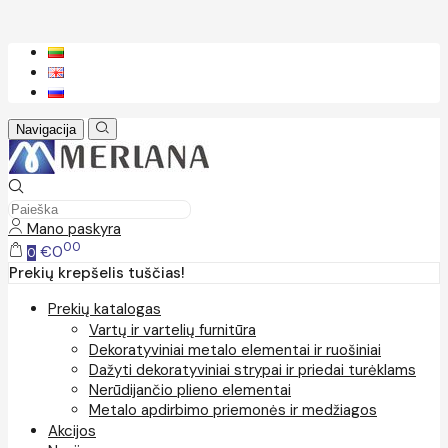
Navigacija
Mano paskyra
00
€0
0
Prekių krepšelis tuščias!
Prekių katalogas
Vartų ir vartelių furnitūra
Dekoratyviniai metalo elementai ir ruošiniai
Dažyti dekoratyviniai strypai ir priedai turėklams
Nerūdijančio plieno elementai
Metalo apdirbimo priemonės ir medžiagos
Akcijos