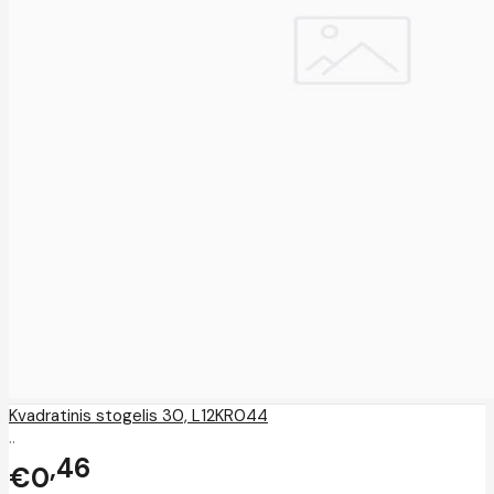
Kvadratinis stogelis 30, L12KR044
..
46
€0