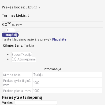
Prekės kodas:
L12KR017
Turimas kiekis:
3
90
€0
su PVM
Turite klausimų apie šią prekę?
Klauskite
Kilmės šalis:
Turkija
Specifikacija
(0) Atsiliepimai
Informacija
Turkija
Kilmės šalis
Prekės gylis (ilgis),
100
mm
100
Prekės plotis, mm
Parašyti atsiliepimą
Vardas: