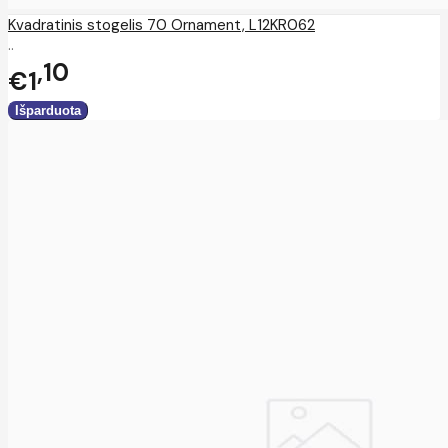
Kvadratinis stogelis 70 Ornament, L12KR062
..
10
€1