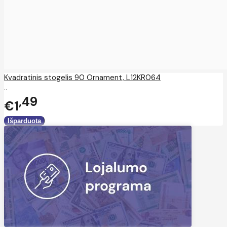
Kvadratinis stogelis 90 Ornament, L12KR064
..
49
€1