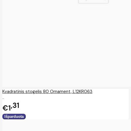
Kvadratinis stogelis 80 Ornament, L12KR063
..
31
€1