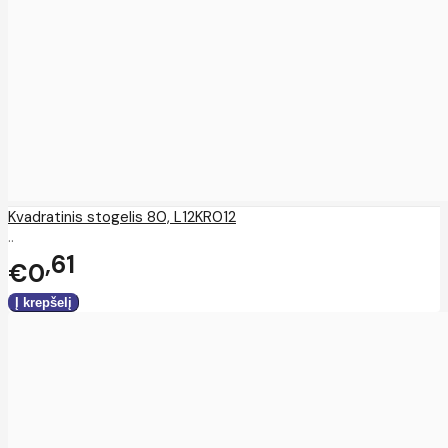
Kvadratinis stogelis 80, L12KR012
..
61
€0