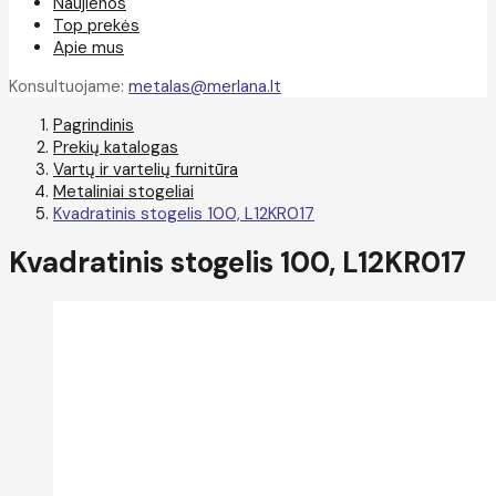
Naujienos
Top prekės
Apie mus
Konsultuojame:
metalas@merlana.lt
Pagrindinis
Prekių katalogas
Vartų ir vartelių furnitūra
Metaliniai stogeliai
Kvadratinis stogelis 100, L12KR017
Kvadratinis stogelis 100, L12KR017