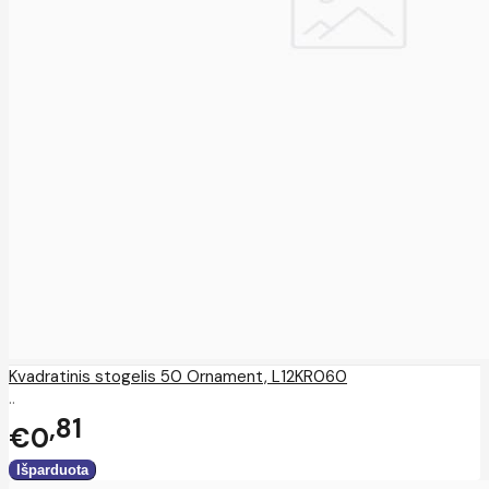
Kvadratinis stogelis 50 Ornament, L12KR060
..
81
€0