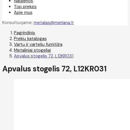
Naujienos
Top prekės
Apie mus
Konsultuojame:
metalas@merlana.lt
Pagrindinis
Prekių katalogas
Vartų ir vartelių furnitūra
Metaliniai stogeliai
Apvalus stogelis 72, L12KR031
Apvalus stogelis 72, L12KR031