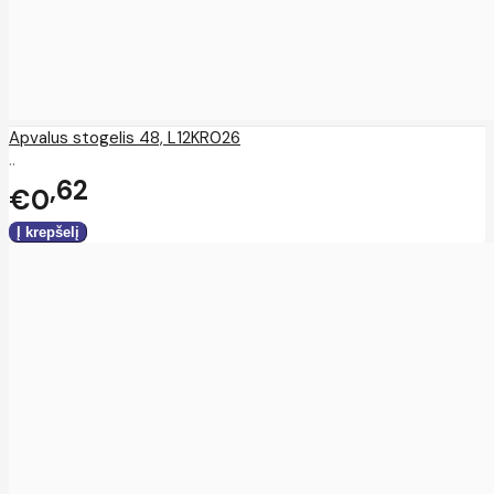
Apvalus stogelis 48, L12KR026
..
62
€0