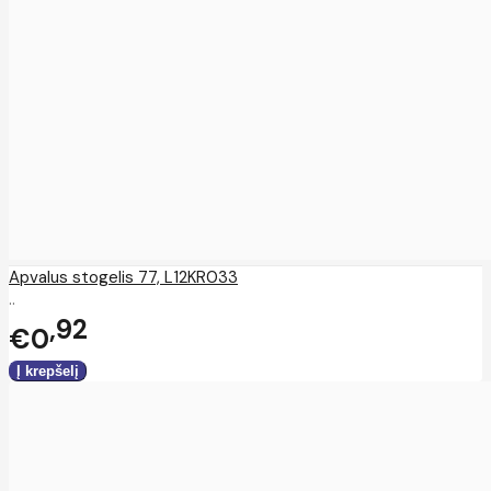
Apvalus stogelis 77, L12KR033
..
92
€0