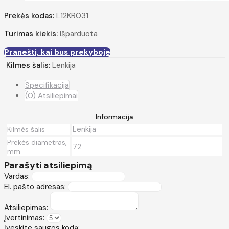
Prekės kodas:
L12KR031
Turimas kiekis:
Išparduota
Pranešti, kai bus prekyboje
Kilmės šalis:
Lenkija
Specifikacija
(0) Atsiliepimai
Informacija
Lenkija
Kilmės šalis
Prekės diametras,
72
mm
Parašyti atsiliepimą
Vardas:
El. pašto adresas:
Atsiliepimas:
Įvertinimas:
Įveskite saugos kodą: