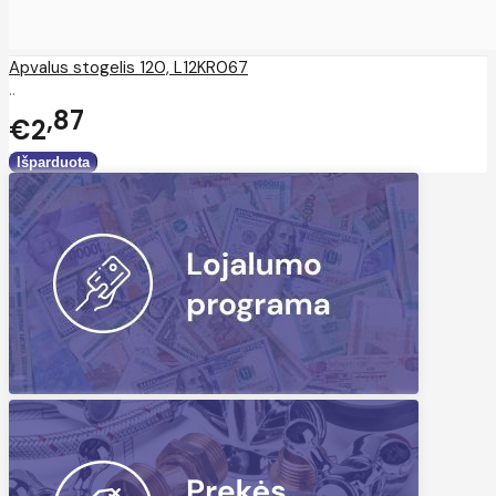
Apvalus stogelis 120, L12KR067
..
87
€2