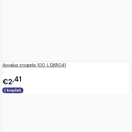
Apvalus stogelis 100, L12KR041
..
41
€2