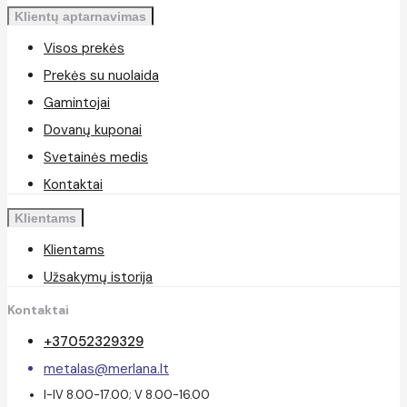
Klientų aptarnavimas
Visos prekės
Prekės su nuolaida
Gamintojai
Dovanų kuponai
Svetainės medis
Kontaktai
Klientams
Klientams
Užsakymų istorija
Kontaktai
+37052329329
metalas@merlana.lt
I-IV 8.00-17.00; V 8.00-16.00