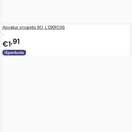
Apvalus stogelis 80, L12KR036
..
91
€1