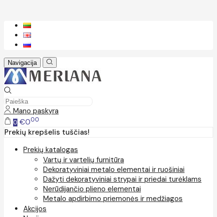
Navigacija
Mano paskyra
00
€0
0
Prekių krepšelis tuščias!
Prekių katalogas
Vartų ir vartelių furnitūra
Dekoratyviniai metalo elementai ir ruošiniai
Dažyti dekoratyviniai strypai ir priedai turėklams
Nerūdijančio plieno elementai
Metalo apdirbimo priemonės ir medžiagos
Akcijos