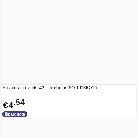
Apvalus stogelis 42 + burbulas 60, L12KR025
..
54
€4