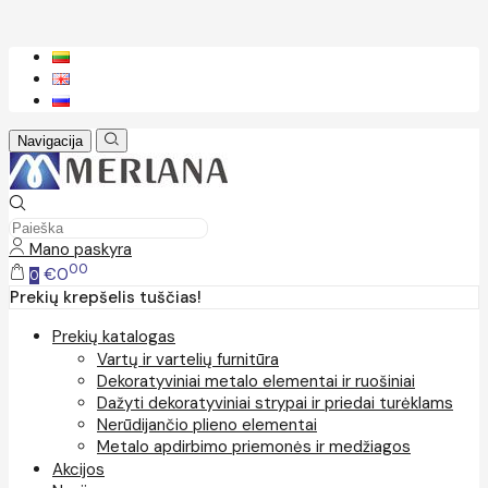
Navigacija
Mano paskyra
00
€0
0
Prekių krepšelis tuščias!
Prekių katalogas
Vartų ir vartelių furnitūra
Dekoratyviniai metalo elementai ir ruošiniai
Dažyti dekoratyviniai strypai ir priedai turėklams
Nerūdijančio plieno elementai
Metalo apdirbimo priemonės ir medžiagos
Akcijos