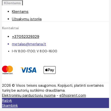
Klientams
Klientams
Užsakymų istorija
Kontaktai
+37052329329
metalas@merlana.lt
I-IV 8.00-17.00; V 8.00-16.00
2026 © Visos teisės saugomos. Kopijuoti, platinti svetainės
turinį be autorių sutikimo draudžiama.
Elektroninių parduotuvių nuoma
-
eShoprent.com
Rašyk
Skambink