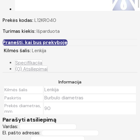
Prekės kodas:
L12KR040
Turimas kiekis:
Išparduota
Pranešti, kai bus prekyboje
Kilmės šalis:
Lenkija
Specifikacija
(0) Atsiliepimai
Informacija
Lenkija
Kilmės šalis
Burbulo diametras
Paskirtis
Prekės diametras,
90
mm
Parašyti atsiliepimą
Vardas:
El. pašto adresas: