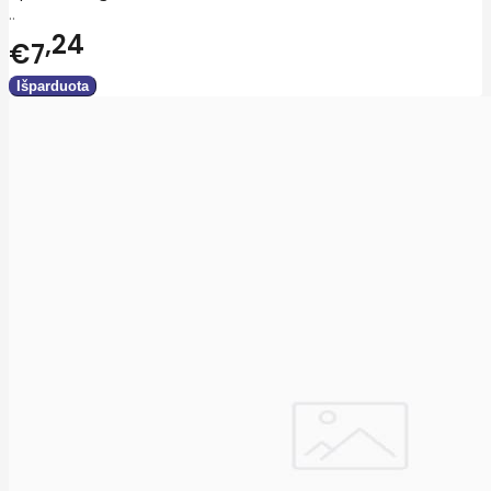
..
24
€7