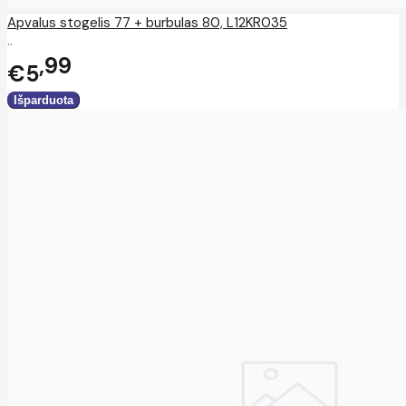
Apvalus stogelis 77 + burbulas 80, L12KR035
..
99
€5