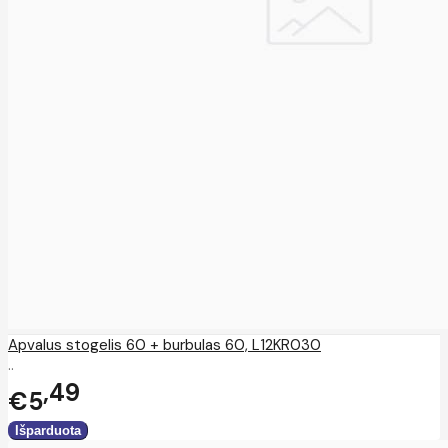
Apvalus stogelis 60 + burbulas 60, L12KR030
..
49
€5