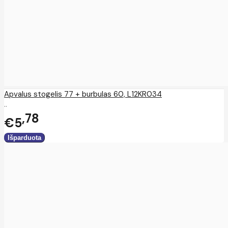
Apvalus stogelis 77 + burbulas 60, L12KR034
..
78
€5