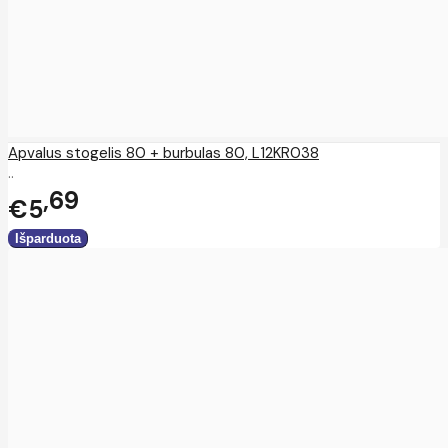
Apvalus stogelis 80 + burbulas 80, L12KR038
..
69
€5