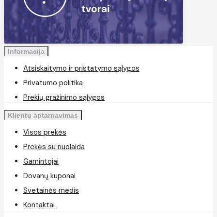
Informacija
Atsiskaitymo ir pristatymo sąlygos
Privatumo politika
Prekių gražinimo sąlygos
Klientų aptarnavimas
Visos prekės
Prekės su nuolaida
Gamintojai
Dovanų kuponai
Svetainės medis
Kontaktai