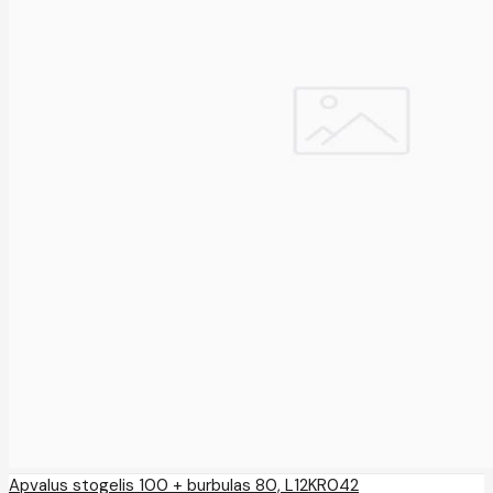
Apvalus stogelis 100 + burbulas 80, L12KR042