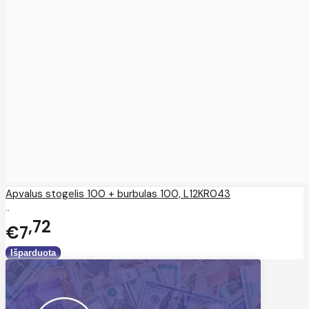
Apvalus stogelis 100 + burbulas 100, L12KR043
..
72
€7