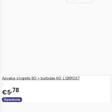
Apvalus stogelis 80 + burbulas 60, L12KR037
..
78
€5