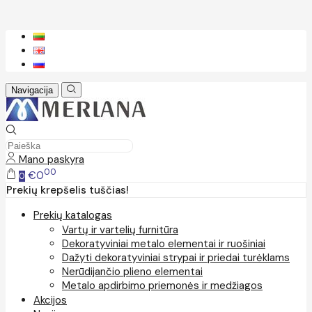
Navigacija
Mano paskyra
00
€0
0
Prekių krepšelis tuščias!
Prekių katalogas
Vartų ir vartelių furnitūra
Dekoratyviniai metalo elementai ir ruošiniai
Dažyti dekoratyviniai strypai ir priedai turėklams
Nerūdijančio plieno elementai
Metalo apdirbimo priemonės ir medžiagos
Akcijos