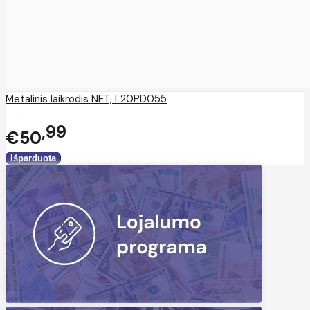
Metalinis laikrodis NET, L20PD055
..
99
€50