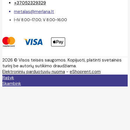
+37052329329
metalas@merlana.lt
I-IV 8.00-17.00; V 8.00-16.00
2026 © Visos teisės saugomos. Kopijuoti, platinti svetainės
turinį be autorių sutikimo draudžiama.
Elektroninių parduotuvių nuoma
-
eShoprent.com
Rašyk
Skambink