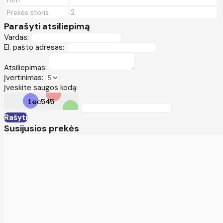
2
Prekės storis
Parašyti atsiliepimą
Vardas:
El. pašto adresas:
Atsiliepimas:
Įvertinimas:
Įveskite saugos kodą:
Rašyti
Susijusios prekės