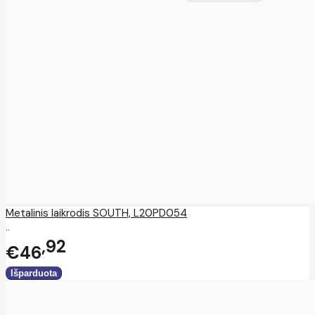
Metalinis laikrodis SOUTH, L20PD054
..
92
€46