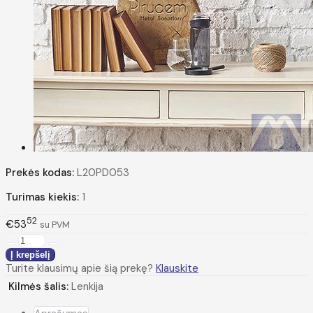
Prekės kodas:
L20PD053
Turimas kiekis:
1
52
€53
su PVM
Turite klausimų apie šią prekę?
Klauskite
Kilmės šalis:
Lenkija