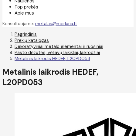
Naujienos
Top prekės
Apie mus
Konsultuojame:
metalas@merlana.lt
Pagrindinis
Prekių katalogas
Dekoratyviniai metalo elementai ir ruošiniai
Pašto dėžutės, vėliavų laikikliai, laikrodžiai
Metalinis laikrodis HEDEF, L20PD053
Metalinis laikrodis HEDEF,
L20PD053