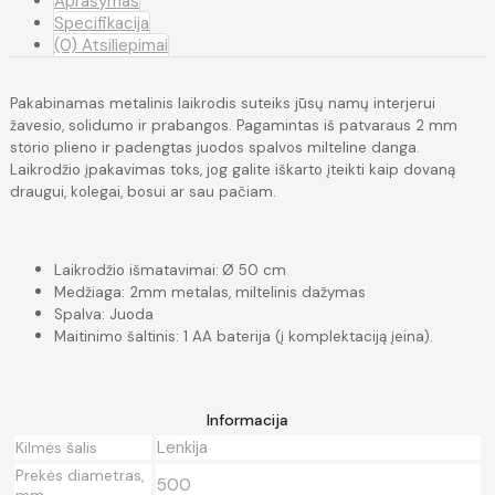
Aprašymas
Specifikacija
(0) Atsiliepimai
Pakabinamas metalinis laikrodis suteiks jūsų namų interjerui
žavesio, solidumo ir prabangos. Pagamintas iš patvaraus 2 mm
storio plieno ir padengtas juodos spalvos milteline danga.
Laikrodžio įpakavimas toks, jog galite iškarto įteikti kaip dovaną
draugui, kolegai, bosui ar sau pačiam.
Laikrodžio išmatavimai:
Ø 50 cm
Medžiaga: 2mm metalas, miltelinis dažymas
Spalva: Juoda
Maitinimo šaltinis: 1 AA baterija (į komplektaciją įeina).
Informacija
Lenkija
Kilmės šalis
Prekės diametras,
500
mm