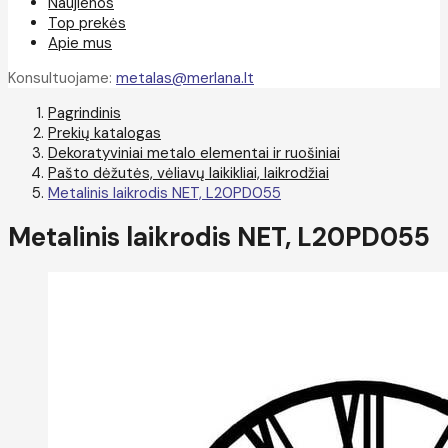
Naujienos
Top prekės
Apie mus
Konsultuojame:
metalas@merlana.lt
Pagrindinis
Prekių katalogas
Dekoratyviniai metalo elementai ir ruošiniai
Pašto dėžutės, vėliavų laikikliai, laikrodžiai
Metalinis laikrodis NET, L20PD055
Metalinis laikrodis NET, L20PD055