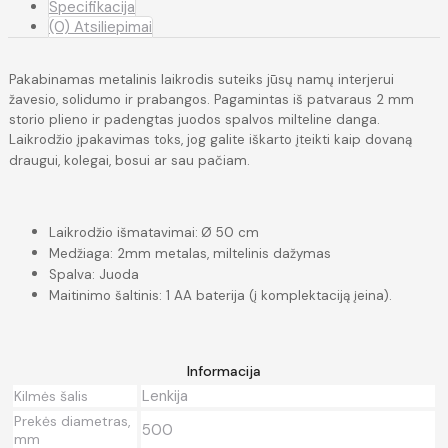
Specifikacija
(0) Atsiliepimai
Pakabinamas metalinis laikrodis suteiks jūsų namų interjerui
žavesio, solidumo ir prabangos. Pagamintas iš patvaraus 2 mm
storio plieno ir padengtas juodos spalvos milteline danga.
Laikrodžio įpakavimas toks, jog galite iškarto įteikti kaip dovaną
draugui, kolegai, bosui ar sau pačiam.
Laikrodžio išmatavimai:
Ø 50 cm
Medžiaga: 2mm metalas, miltelinis dažymas
Spalva: Juoda
Maitinimo šaltinis: 1 AA baterija (į komplektaciją įeina).
Informacija
Lenkija
Kilmės šalis
Prekės diametras,
500
mm