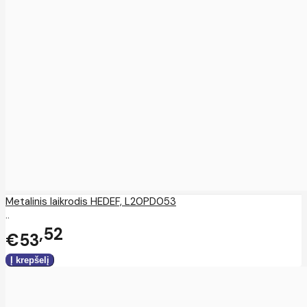
Metalinis laikrodis HEDEF, L20PD053
..
52
€53