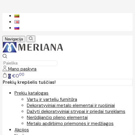
Navigacija
Mano paskyra
00
€0
0
Prekių krepšelis tuščias!
Prekių katalogas
Vartų ir vartelių furnitūra
Dekoratyviniai metalo elementai ir ruošiniai
Dažyti dekoratyviniai strypai ir priedai turėklams
Nerūdijančio plieno elementai
Metalo apdirbimo priemonės ir medžiagos
Akcijos