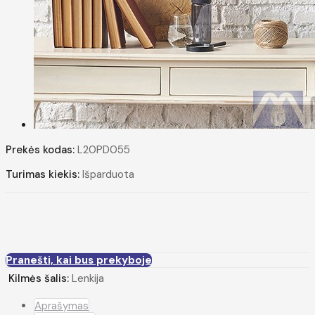
Prekės kodas:
L20PD055
Turimas kiekis:
Išparduota
Pranešti, kai bus prekyboje
Kilmės šalis:
Lenkija
Aprašymas