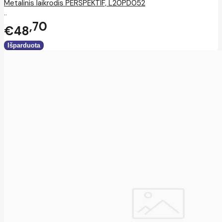
Metalinis laikrodis PERSPEKTIF, L20PD052
..
70
€48