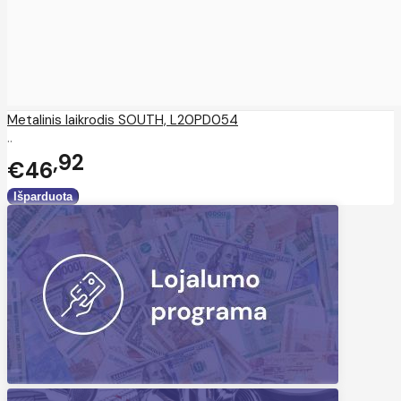
Metalinis laikrodis SOUTH, L20PD054
..
92
€46