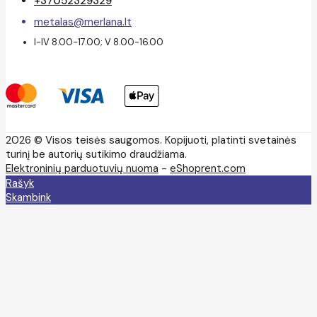
+37052329329
metalas@merlana.lt
I-IV 8.00-17.00; V 8.00-16.00
2026 © Visos teisės saugomos. Kopijuoti, platinti svetainės
turinį be autorių sutikimo draudžiama.
Elektroninių parduotuvių nuoma
-
eShoprent.com
Rašyk
Skambink