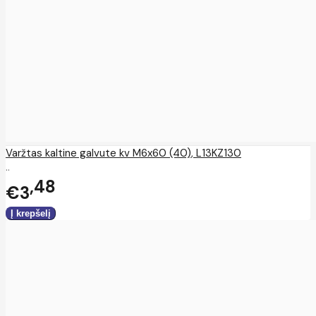
Varžtas kaltine galvute kv M6x60 (40), L13KZ130
..
48
€3