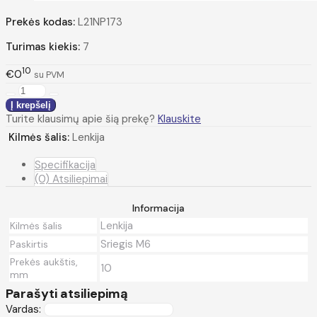
Prekės kodas:
L21NP173
Turimas kiekis:
7
10
€0
su PVM
Turite klausimų apie šią prekę?
Klauskite
Kilmės šalis:
Lenkija
Specifikacija
(0) Atsiliepimai
Informacija
Lenkija
Kilmės šalis
Sriegis M6
Paskirtis
Prekės aukštis,
10
mm
Parašyti atsiliepimą
Vardas: