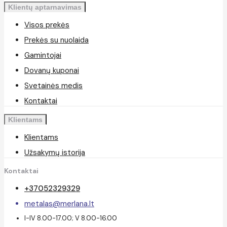
Klientų aptarnavimas
Visos prekės
Prekės su nuolaida
Gamintojai
Dovanų kuponai
Svetainės medis
Kontaktai
Klientams
Klientams
Užsakymų istorija
Kontaktai
+37052329329
metalas@merlana.lt
I-IV 8.00-17.00; V 8.00-16.00