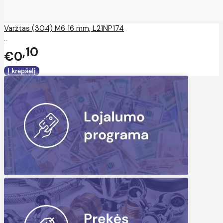
Varžtas (304) M6 16 mm, L21NP174
..
10
€0