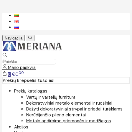
Navigacija
Mano paskyra
00
€0
0
Prekių krepšelis tuščias!
Prekių katalogas
Vartų ir vartelių furnitūra
Dekoratyviniai metalo elementai ir ruošiniai
Dažyti dekoratyviniai strypai ir priedai turėklams
Nerūdijančio plieno elementai
Metalo apdirbimo priemonės ir medžiagos
Akcijos