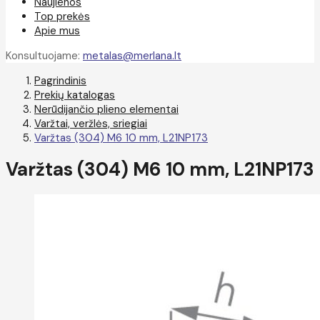
Naujienos
Top prekės
Apie mus
Konsultuojame:
metalas@merlana.lt
Pagrindinis
Prekių katalogas
Nerūdijančio plieno elementai
Varžtai, veržlės, sriegiai
Varžtas (304) M6 10 mm, L21NP173
Varžtas (304) M6 10 mm, L21NP173