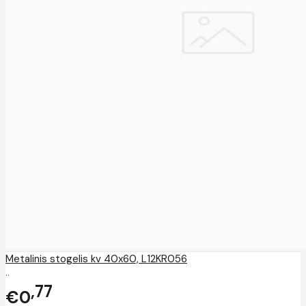
Metalinis stogelis kv 40x60, L12KR056
..
77
€0