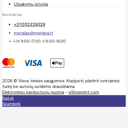
Užsakymų istorija
Kontaktai
+37052329329
metalas@merlana.lt
I-IV 8.00-17.00; V 8.00-16.00
2026 © Visos teisės saugomos. Kopijuoti, platinti svetainės
turinį be autorių sutikimo draudžiama.
Elektroninių parduotuvių nuoma
-
eShoprent.com
Rašyk
Skambink