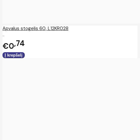
Apvalus stogelis 60, L12KR028
..
74
€0