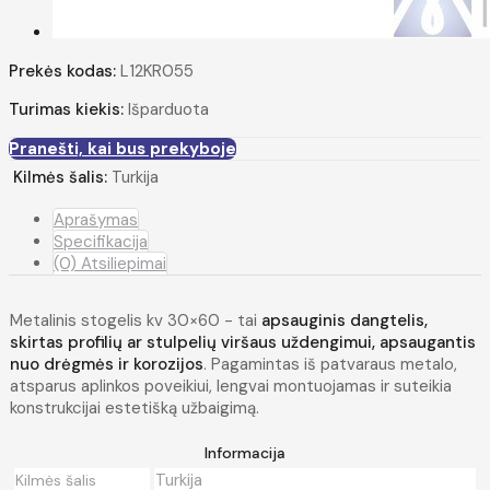
Prekės kodas:
L12KR055
Turimas kiekis:
Išparduota
Pranešti, kai bus prekyboje
Kilmės šalis:
Turkija
Aprašymas
Specifikacija
(0) Atsiliepimai
Metalinis stogelis kv 30×60 - tai
apsauginis dangtelis,
skirtas profilių ar stulpelių viršaus uždengimui, apsaugantis
nuo drėgmės ir korozijos
. Pagamintas iš patvaraus metalo,
atsparus aplinkos poveikiui, lengvai montuojamas ir suteikia
konstrukcijai estetišką užbaigimą.
Informacija
Turkija
Kilmės šalis