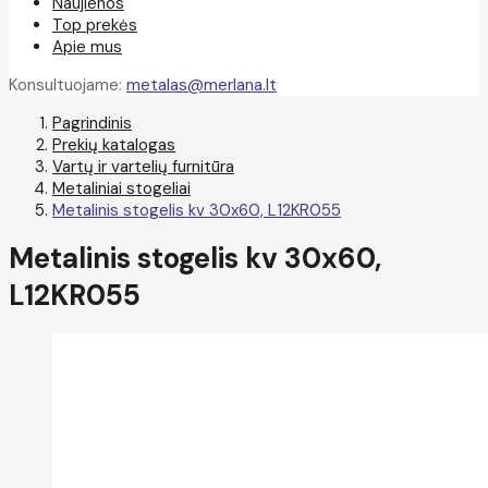
Naujienos
Top prekės
Apie mus
Konsultuojame:
metalas@merlana.lt
Pagrindinis
Prekių katalogas
Vartų ir vartelių furnitūra
Metaliniai stogeliai
Metalinis stogelis kv 30x60, L12KR055
Metalinis stogelis kv 30x60,
L12KR055