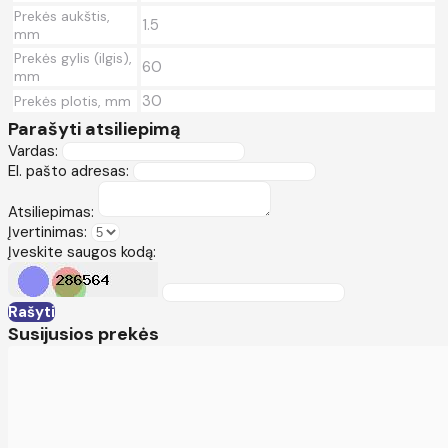
Prekės aukštis,
1.5
mm
Prekės gylis (ilgis),
60
mm
30
Prekės plotis, mm
Parašyti atsiliepimą
Vardas:
El. pašto adresas:
Atsiliepimas:
Įvertinimas:
Įveskite saugos kodą:
Rašyti
Susijusios prekės