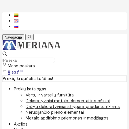
Navigacija
Mano paskyra
00
€0
0
Prekių krepšelis tuščias!
Prekių katalogas
Vartų ir vartelių furnitūra
Dekoratyviniai metalo elementai ir ruošiniai
Dažyti dekoratyviniai strypai ir priedai turėklams
Nerūdijančio plieno elementai
Metalo apdirbimo priemonės ir medžiagos
Akcijos