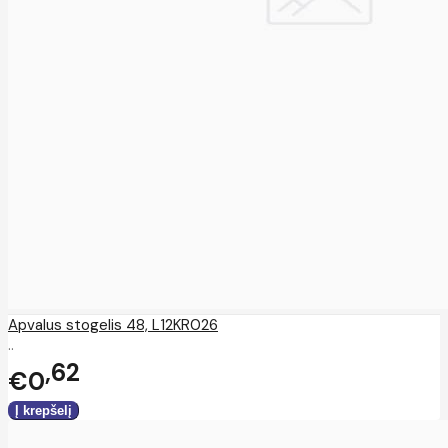
Apvalus stogelis 48, L12KR026
..
62
€0