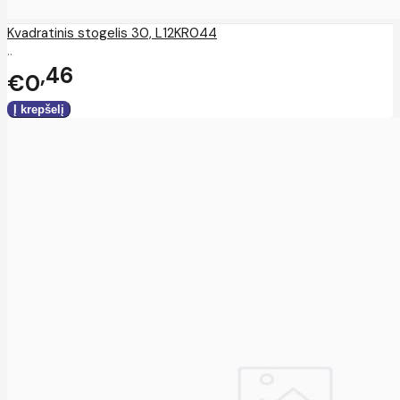
Kvadratinis stogelis 30, L12KR044
..
46
€0