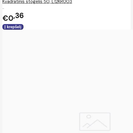
Kvadratinis stogelis 50, L12KR003
..
36
€0