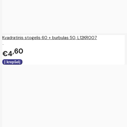
Kvadratinis stogelis 60 + burbulas 50, L12KR007
..
60
€4