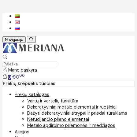
Navigacija
Mano paskyra
00
€0
0
Prekių krepšelis tuščias!
Prekių katalogas
Vartų ir vartelių furnitūra
Dekoratyviniai metalo elementai ir ruošiniai
Dažyti dekoratyviniai strypai ir priedai turėklams
Nerūdijančio plieno elementai
Metalo apdirbimo priemonės ir medžiagos
Akcijos