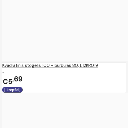
Kvadratinis stogelis 100 + burbulas 80, L12KR019
..
69
€5