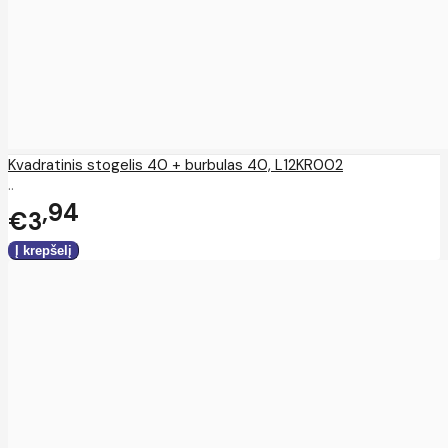
Kvadratinis stogelis 40 + burbulas 40, L12KR002
..
94
€3