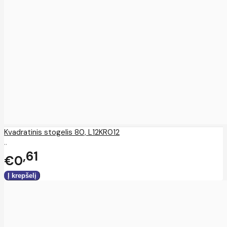
Kvadratinis stogelis 80, L12KR012
..
61
€0