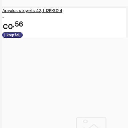
Apvalus stogelis 42, L12KR024
..
56
€0