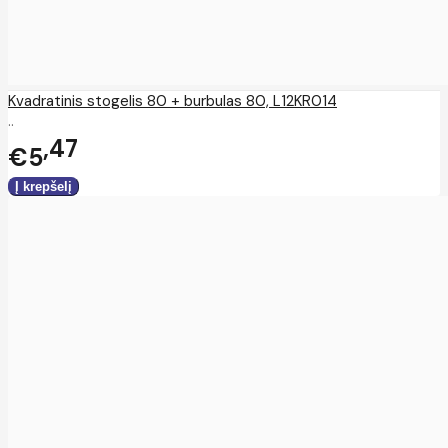
Kvadratinis stogelis 80 + burbulas 80, L12KR014
..
47
€5