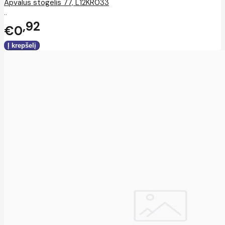
Apvalus stogelis 77, L12KR033
..
92
€0