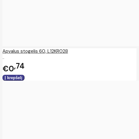
Apvalus stogelis 60, L12KR028
..
74
€0