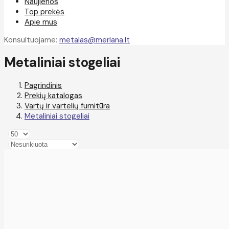
Naujienos
Top prekės
Apie mus
Konsultuojame:
metalas@merlana.lt
Metaliniai stogeliai
Pagrindinis
Prekių katalogas
Vartų ir vartelių furnitūra
Metaliniai stogeliai