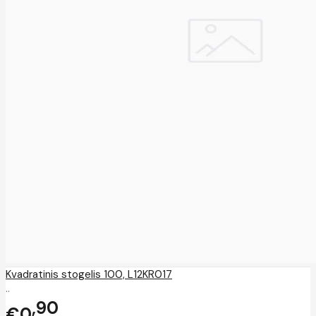
Kvadratinis stogelis 100, L12KR017
..
90
€0