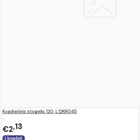
Kvadratinis stogelis 120, L12KR045
..
13
€2