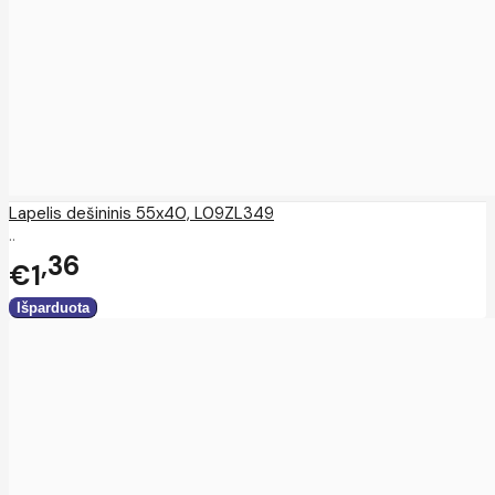
Lapelis dešininis 55x40, L09ZL349
..
36
€1