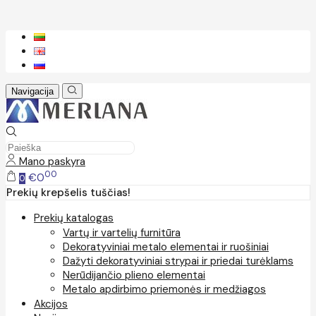
Navigacija
Mano paskyra
00
€0
0
Prekių krepšelis tuščias!
Prekių katalogas
Vartų ir vartelių furnitūra
Dekoratyviniai metalo elementai ir ruošiniai
Dažyti dekoratyviniai strypai ir priedai turėklams
Nerūdijančio plieno elementai
Metalo apdirbimo priemonės ir medžiagos
Akcijos