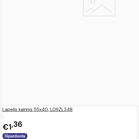
Lapelis kairinis 55x40, L09ZL348
..
36
€1