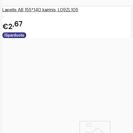
Lapelis AB 155*140 kairinis, L09ZL105
..
67
€2