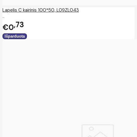
Lapelis C kairinis 100*50, L09ZL043
..
73
€0