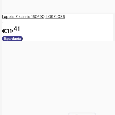
Lapelis Z kairinis 160*90, L09ZL086
..
41
€11