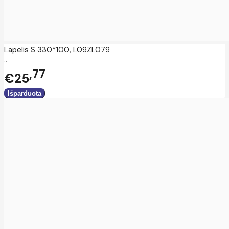
Lapelis S 330*100, L09ZL079
..
77
€25