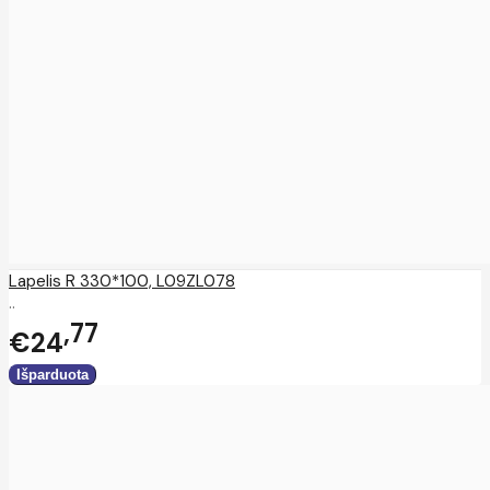
Lapelis R 330*100, L09ZL078
..
77
€24