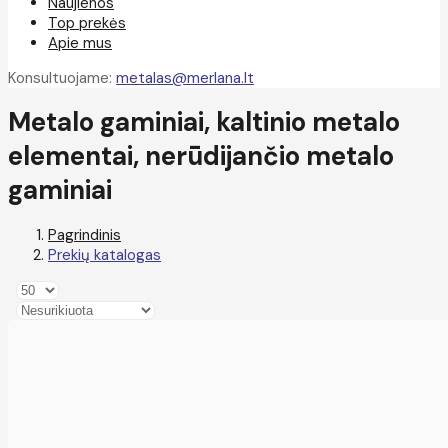
Naujienos
Top prekės
Apie mus
Konsultuojame:
metalas@merlana.lt
Metalo gaminiai, kaltinio metalo
elementai, nerūdijančio metalo
gaminiai
Pagrindinis
Prekių katalogas