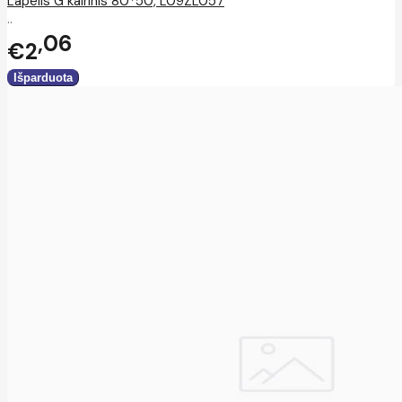
Lapelis G kairinis 80*50, L09ZL057
..
06
€2