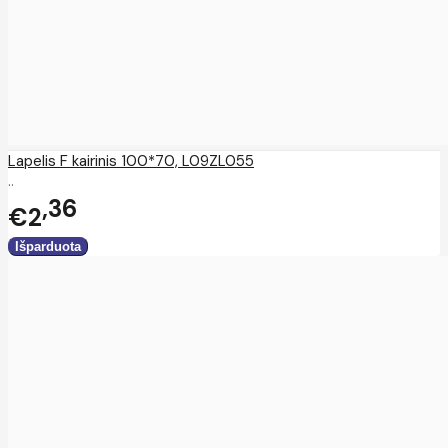
Lapelis F kairinis 100*70, L09ZL055
..
36
€2