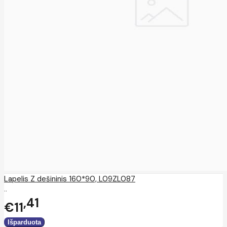
Lapelis Z dešininis 160*90, L09ZL087
..
41
€11