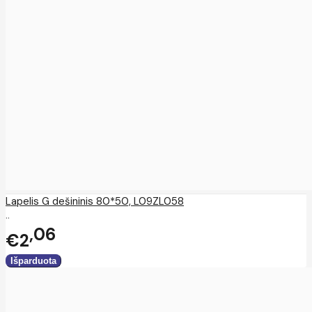
Lapelis G dešininis 80*50, L09ZL058
..
06
€2