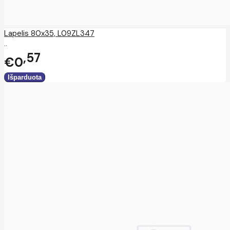
Lapelis 80x35, L09ZL347
..
57
€0