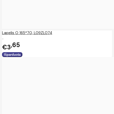
Lapelis O 165*70, L09ZL074
..
65
€3