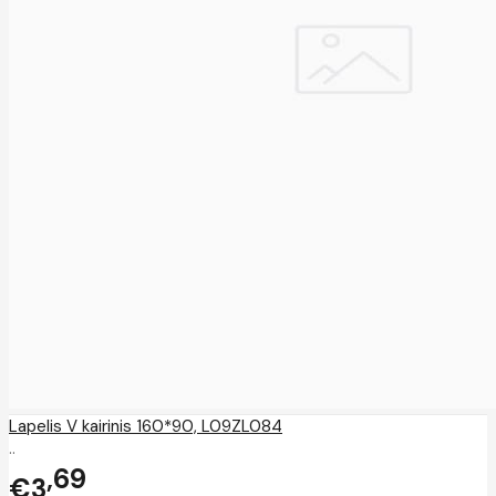
Lapelis V kairinis 160*90, L09ZL084
..
69
€3