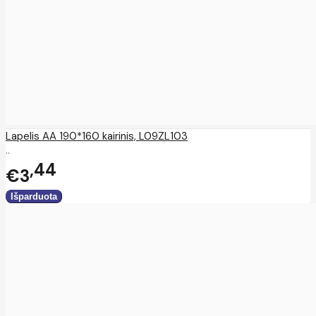
Lapelis AA 190*160 kairinis, L09ZL103
..
44
€3