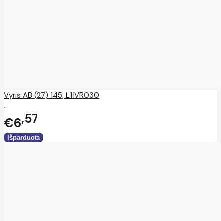
Vyris AB (27) 145, L11VR030
..
57
€6