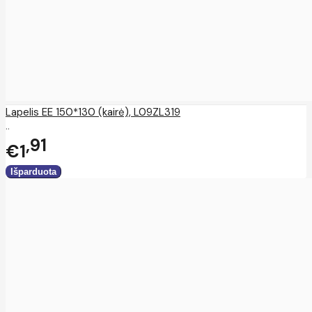
Lapelis EE 150*130 (kairė), L09ZL319
..
91
€1