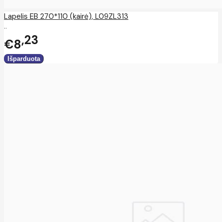
Lapelis EB 270*110 (kairė), L09ZL313
..
23
€8