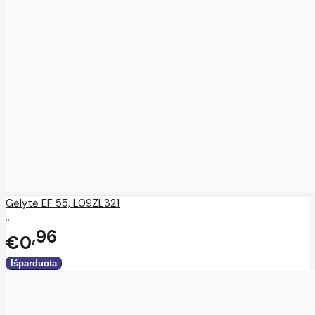
Gėlytė EF 55, L09ZL321
..
96
€0