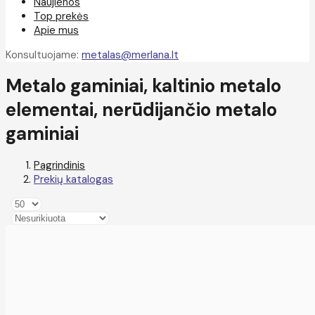
Naujienos
Top prekės
Apie mus
Konsultuojame:
metalas@merlana.lt
Metalo gaminiai, kaltinio metalo
elementai, nerūdijančio metalo
gaminiai
Pagrindinis
Prekių katalogas