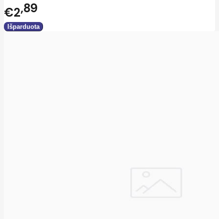
89
€2