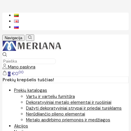
Navigacija
Mano paskyra
00
€0
0
Prekių krepšelis tuščias!
Prekių katalogas
Vartų ir vartelių furnitūra
Dekoratyviniai metalo elementai ir ruošiniai
Dažyti dekoratyviniai strypai ir priedai turėklams
Nerūdijančio plieno elementai
Metalo apdirbimo priemonės ir medžiagos
Akcijos