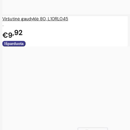
Viršutinė gaudyklė 80, L10RL045
..
92
€9