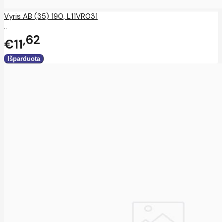
Vyris AB (35) 190, L11VR031
..
62
€11