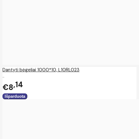
Dantyti bėgeliai 1000*10, L10RL023
..
14
€8