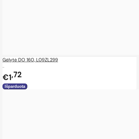
Gėlytė DO 160, L09ZL299
..
72
€1