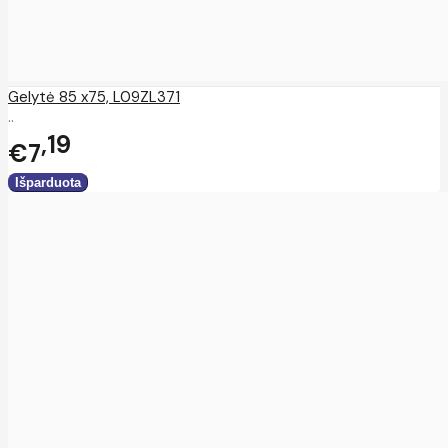
Gelytė 85 x75, L09ZL371
..
19
€7