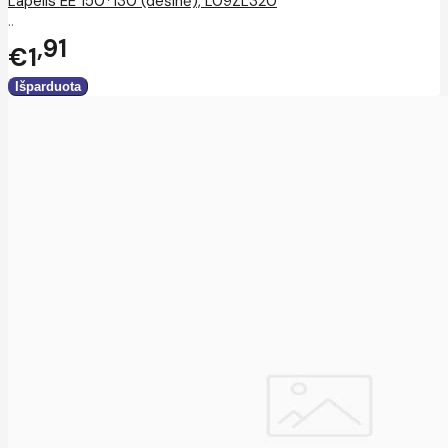
Lapelis EE 150*130 (dešinė), L09ZL320
..
91
€1