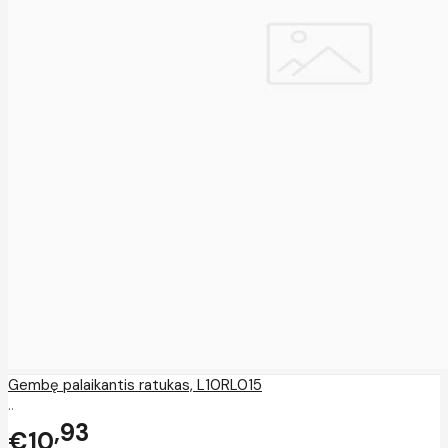
Gembę palaikantis ratukas, L10RL015
..
93
€10