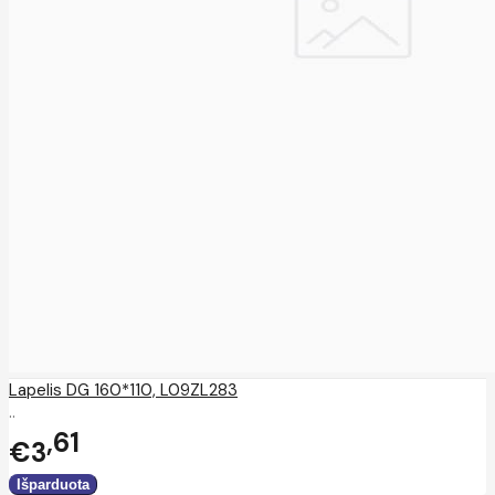
Lapelis DG 160*110, L09ZL283
..
61
€3