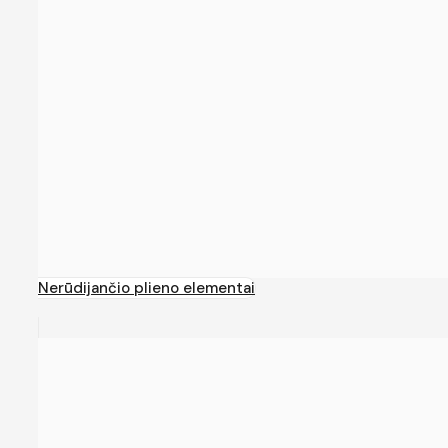
Nerūdijančio plieno elementai