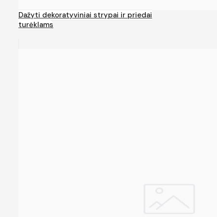
Dažyti dekoratyviniai strypai ir priedai
turėklams