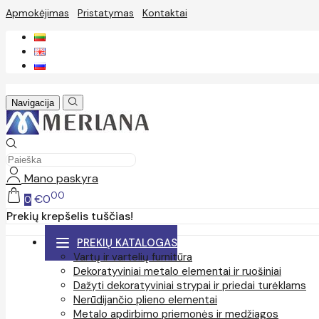
Apmokėjimas
Pristatymas
Kontaktai
Navigacija
Mano paskyra
00
€0
0
Prekių krepšelis tuščias!
PREKIŲ KATALOGAS
Vartų ir vartelių furnitūra
Dekoratyviniai metalo elementai ir ruošiniai
Dažyti dekoratyviniai strypai ir priedai turėklams
Nerūdijančio plieno elementai
Metalo apdirbimo priemonės ir medžiagos