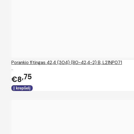
Porankio fitingas 42,4 (304) (80-42,4-2) B, L21NP071
..
75
€8