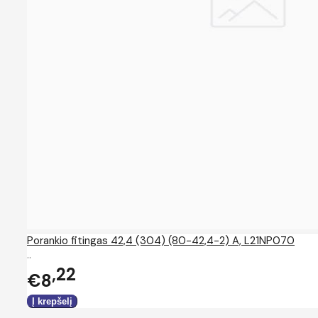
Porankio fitingas 42,4 (304) (80-42,4-2) A, L21NP070
..
22
€8