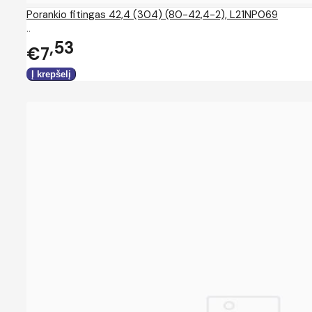
Porankio fitingas 42,4 (304) (80-42,4-2), L21NP069
..
53
€7