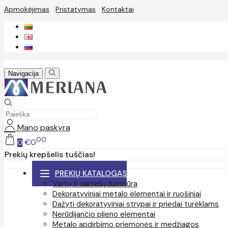
Apmokėjimas
Pristatymas
Kontaktai
Navigacija
Mano paskyra
00
€0
0
Prekių krepšelis tuščias!
PREKIŲ KATALOGAS
Vartų ir vartelių furnitūra
Dekoratyviniai metalo elementai ir ruošiniai
Dažyti dekoratyviniai strypai ir priedai turėklams
Nerūdijančio plieno elementai
Metalo apdirbimo priemonės ir medžiagos