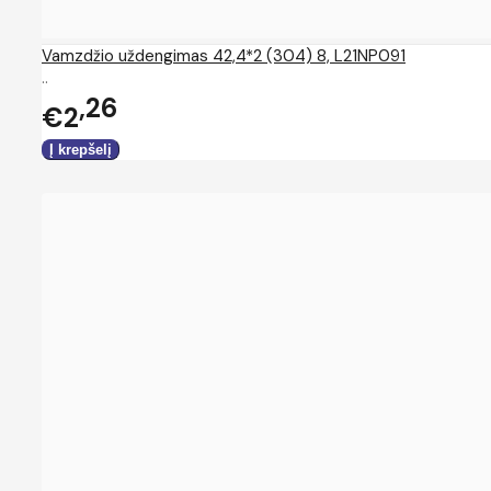
Vamzdžio uždengimas 42,4*2 (304) 8, L21NP091
..
26
€2