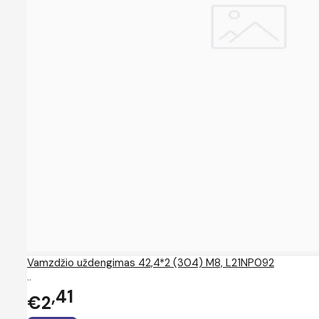
Vamzdžio uždengimas 42,4*2 (304) M8, L21NP092
..
41
€2