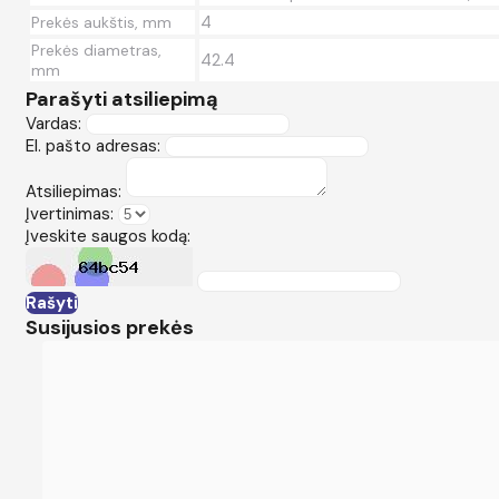
4
Prekės aukštis, mm
Prekės diametras,
42.4
mm
Parašyti atsiliepimą
Vardas:
El. pašto adresas:
Atsiliepimas:
Įvertinimas:
Įveskite saugos kodą:
Rašyti
Susijusios prekės