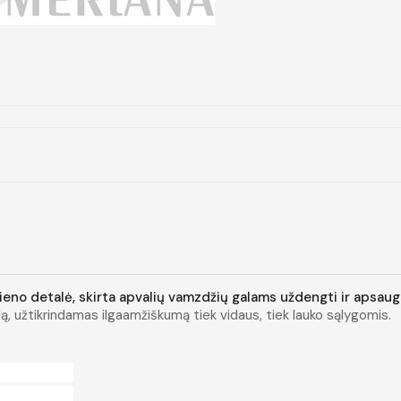
lieno detalė, skirta apvalių vamzdžių galams uždengti ir apsa
dą, užtikrindamas ilgaamžiškumą tiek vidaus, tiek lauko sąlygomis.