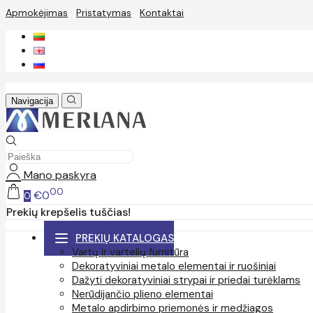
Apmokėjimas
Pristatymas
Kontaktai
Navigacija
Mano paskyra
00
€0
0
Prekių krepšelis tuščias!
PREKIŲ KATALOGAS
Vartų ir vartelių furnitūra
Dekoratyviniai metalo elementai ir ruošiniai
Dažyti dekoratyviniai strypai ir priedai turėklams
Nerūdijančio plieno elementai
Metalo apdirbimo priemonės ir medžiagos