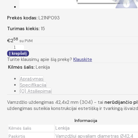
Prekės kodas:
L21NP093
Turimas kiekis:
15
58
€2
su PVM
Turite klausimų apie šią prekę?
Klauskite
Kilmės šalis:
Lenkija
Aprašymas
Specifikacija
(0) Atsiliepimai
Vamzdžio uždengimas 42,4x2 mm (304) - tai
nerūdijančio p
uždengimas suteikia konstrukcijai estetišką ir tvarkingą išvaiz
Informacija
Lenkija
Kilmės šalis
Vamzdžiui apvaliam diametras Ø42,4
Paskirtis