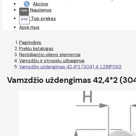
Akcijos
Naujienos
Top prekės
Apie mus
Pagrindinis
Prekių katalogas
Nerūdijančio plieno elementai
Vamzdžių ir strypelų užbaigimai
Vamzdžio uždengimas 42,4*2 (304) 4, L21NP093
Vamzdžio uždengimas 42,4*2 (304