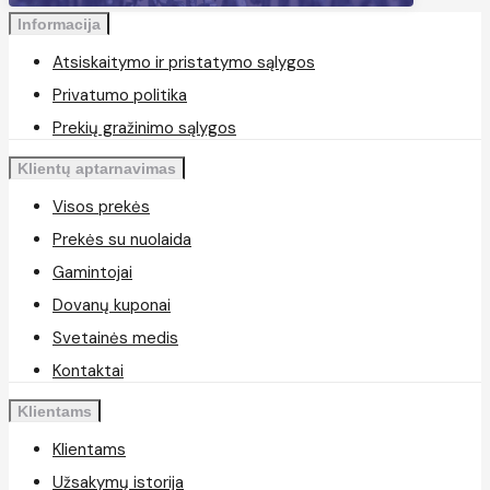
Informacija
Atsiskaitymo ir pristatymo sąlygos
Privatumo politika
Prekių gražinimo sąlygos
Klientų aptarnavimas
Visos prekės
Prekės su nuolaida
Gamintojai
Dovanų kuponai
Svetainės medis
Kontaktai
Klientams
Klientams
Užsakymų istorija