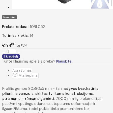
Naujiena
Prekės kodas:
L10RL052
Turimas kiekis:
14
80
€194
su PVM
Turite klausimų apie šią prekę?
Klauskite
Aprašymas
(0) Atsiliepimai
Profilis gembė 80x80x5 mm - tai
masyvus kvadratinis
plieninis vamzdis, skirtas tvirtoms konstrukcijoms,
atramoms ir rėmams gaminti
. 7000 mm ilgio elementas
pasižymi ypatingu stiprumu, atsparumu deformacijai ir
ilgaamžiškumu, todėl puikiai tinka pramoninėms bei