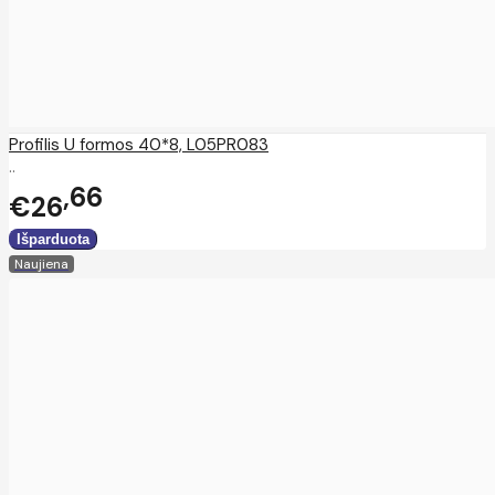
Profilis U formos 40*8, L05PR083
..
66
€26
Naujiena