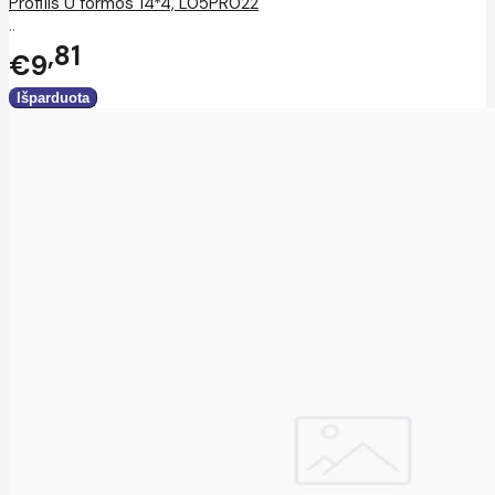
Profilis U formos 14*4, L05PR022
..
81
€9