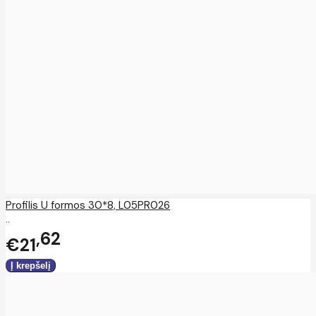
Profilis U formos 30*8, L05PR026
..
62
€21