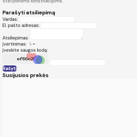
statybinėms konstrukcijoms.
Parašyti atsiliepimą
Vardas:
El. pašto adresas:
Atsiliepimas:
Įvertinimas:
Įveskite saugos kodą:
Rašyti
Susijusios prekės