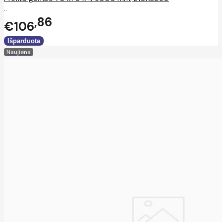
..
86
€106
Naujiena