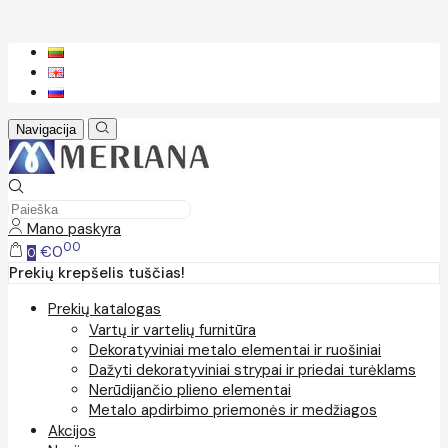
Navigacija
Mano paskyra
00
€0
0
Prekių krepšelis tuščias!
Prekių katalogas
Vartų ir vartelių furnitūra
Dekoratyviniai metalo elementai ir ruošiniai
Dažyti dekoratyviniai strypai ir priedai turėklams
Nerūdijančio plieno elementai
Metalo apdirbimo priemonės ir medžiagos
Akcijos