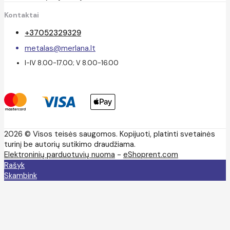
Kontaktai
+37052329329
metalas@merlana.lt
I-IV 8.00-17.00; V 8.00-16.00
2026 © Visos teisės saugomos. Kopijuoti, platinti svetainės
turinį be autorių sutikimo draudžiama.
Elektroninių parduotuvių nuoma
-
eShoprent.com
Rašyk
Skambink