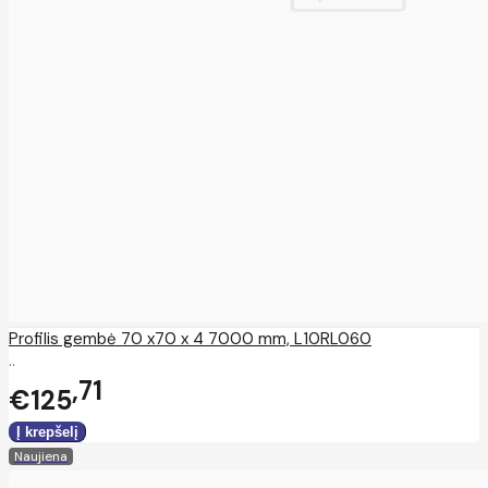
Profilis gembė 70 x70 x 4 7000 mm, L10RL060
..
71
€125
Naujiena