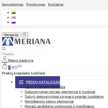
Apmokėjimas
Pristatymas
Kontaktai
Navigacija
Mano paskyra
00
€0
0
Prekių krepšelis tuščias!
PREKIŲ KATALOGAS
Vartų ir vartelių furnitūra
Dekoratyviniai metalo elementai ir ruošiniai
Dažyti dekoratyviniai strypai ir priedai turėklams
Nerūdijančio plieno elementai
Metalo apdirbimo priemonės ir medžiagos