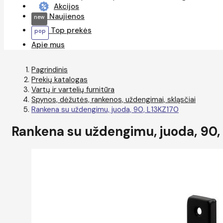
Akcijos
Naujienos
Top prekės
Apie mus
Pagrindinis
Prekių katalogas
Vartų ir vartelių furnitūra
Spynos, dėžutės, rankenos, uždengimai, skląsčiai
Rankena su uždengimu, juoda, 90, L13KZ170
Rankena su uždengimu, juoda, 90,