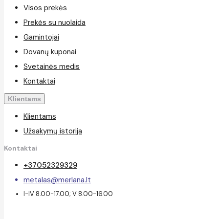
Visos prekės
Prekės su nuolaida
Gamintojai
Dovanų kuponai
Svetainės medis
Kontaktai
Klientams
Klientams
Užsakymų istorija
Kontaktai
+37052329329
metalas@merlana.lt
I-IV 8.00-17.00; V 8.00-16.00