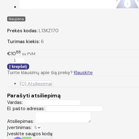
Naujiena
Prekės kodas:
L13KZ170
Turimas kiekis:
6
88
€10
su PVM
Turite klausimų apie šią prekę?
Klauskite
(0) Atsiliepimai
Parašyti atsiliepimą
Vardas:
El. pašto adresas:
Atsiliepimas:
Įvertinimas:
Įveskite saugos kodą: