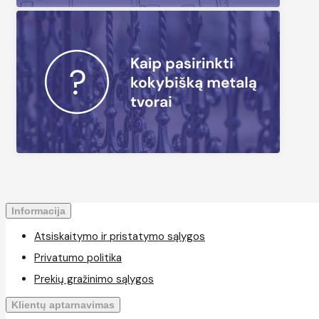
Informacija
Atsiskaitymo ir pristatymo sąlygos
Privatumo politika
Prekių gražinimo sąlygos
Klientų aptarnavimas