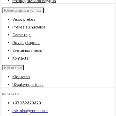
Prekių gražinimo sąlygos
Klientų aptarnavimas
Visos prekės
Prekės su nuolaida
Gamintojai
Dovanų kuponai
Svetainės medis
Kontaktai
Klientams
Klientams
Užsakymų istorija
Kontaktai
+37052329329
metalas@merlana.lt