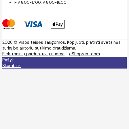
I-IV 8.00-17.00; V 8.00-16.00
2026 © Visos teisės saugomos. Kopijuoti, platinti svetainės
turinį be autorių sutikimo draudžiama.
Elektroninių parduotuvių nuoma
-
eShoprent.com
Rašyk
Skambink