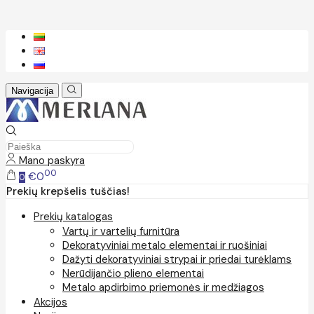
Navigacija
Mano paskyra
00
€0
0
Prekių krepšelis tuščias!
Prekių katalogas
Vartų ir vartelių furnitūra
Dekoratyviniai metalo elementai ir ruošiniai
Dažyti dekoratyviniai strypai ir priedai turėklams
Nerūdijančio plieno elementai
Metalo apdirbimo priemonės ir medžiagos
Akcijos