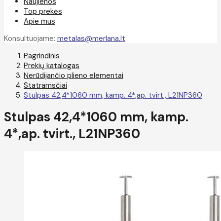
Naujienos
Top prekės
Apie mus
Konsultuojame:
metalas@merlana.lt
Pagrindinis
Prekių katalogas
Nerūdijančio plieno elementai
Statramsčiai
Stulpas 42,4*1060 mm, kamp. 4*,ap. tvirt., L21NP360
Stulpas 42,4*1060 mm, kamp.
4*,ap. tvirt., L21NP360