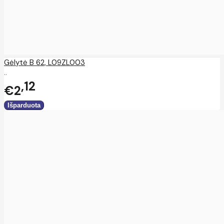
Gėlytė B 62, L09ZL003
..
12
€2