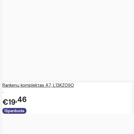
Rankenų komplektas A7, L13KZ090
..
46
€19