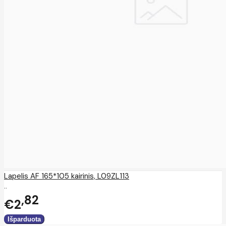
Lapelis AF 165*105 kairinis, L09ZL113
..
82
€2