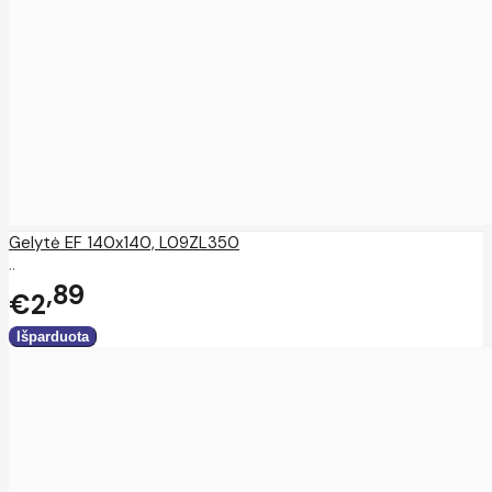
Gelytė EF 140x140, L09ZL350
..
89
€2