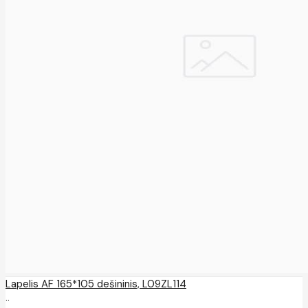
Lapelis AF 165*105 dešininis, L09ZL114
..