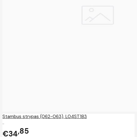
Stambus strypas (062-063), L04ST183
..
85
€34