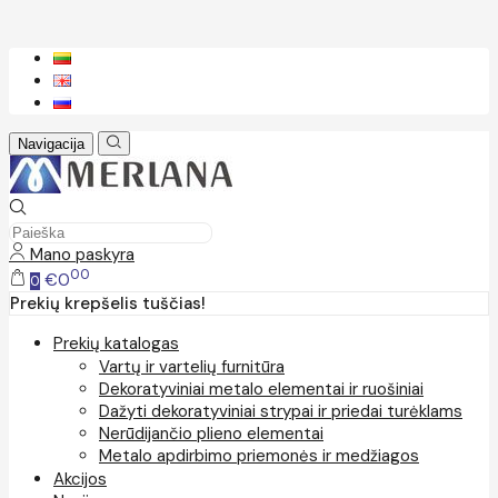
Navigacija
Mano paskyra
00
€0
0
Prekių krepšelis tuščias!
Prekių katalogas
Vartų ir vartelių furnitūra
Dekoratyviniai metalo elementai ir ruošiniai
Dažyti dekoratyviniai strypai ir priedai turėklams
Nerūdijančio plieno elementai
Metalo apdirbimo priemonės ir medžiagos
Akcijos