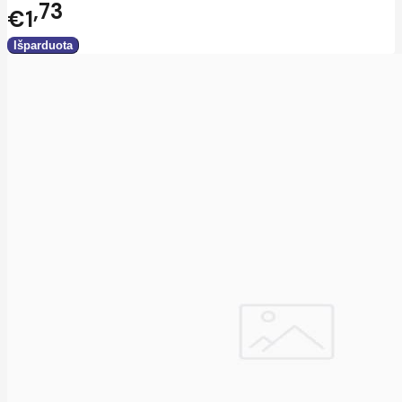
73
€1