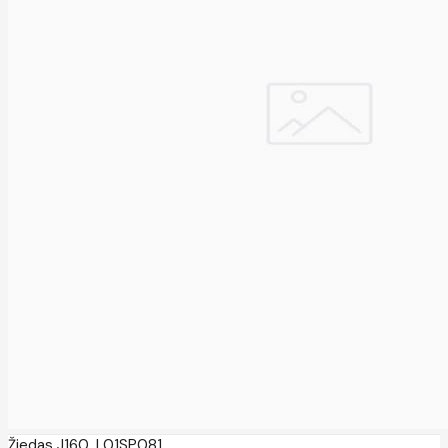
Žiedas J160, L01SP081