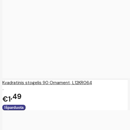
Kvadratinis stogelis 90 Ornament, L12KR064
..
49
€1