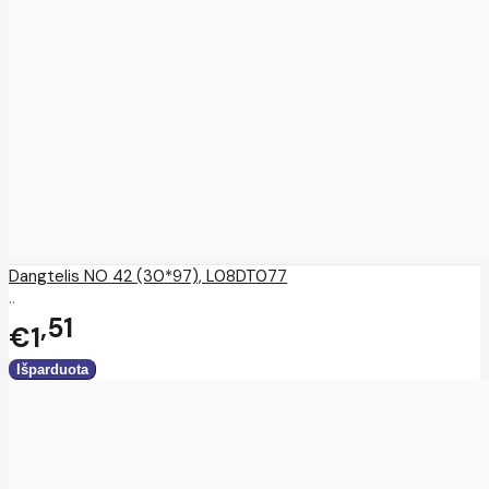
Dangtelis NO 42 (30*97), L08DT077
..
51
€1