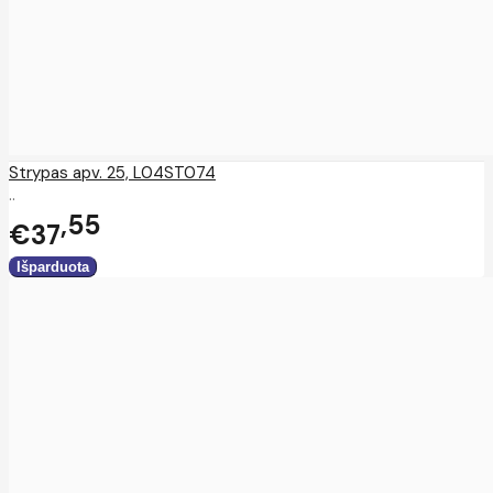
Strypas apv. 25, L04ST074
..
55
€37