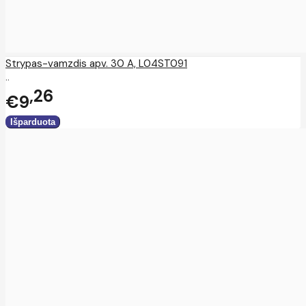
Strypas-vamzdis apv. 30 A, L04ST091
..
26
€9