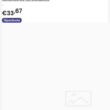
..
67
€33