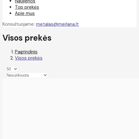
Naujienos
Top prekės
Apie mus
Konsultuojame:
metalas@merlana.lt
Visos prekės
Pagrindinis
Visos prekės