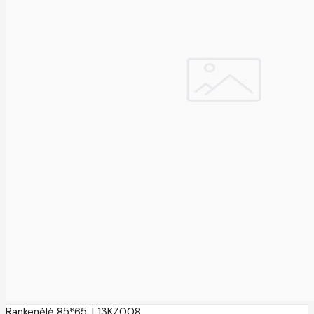
Rankenėlė 85*65, L13KZ008