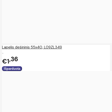
Lapelis dešininis 55x40, L09ZL349
..
36
€1