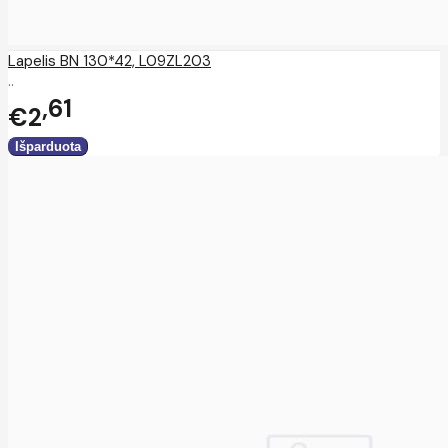
Lapelis BN 130*42, L09ZL203
..
61
€2