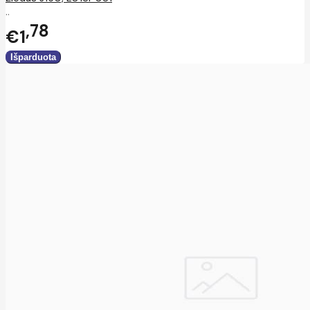
..
78
€1