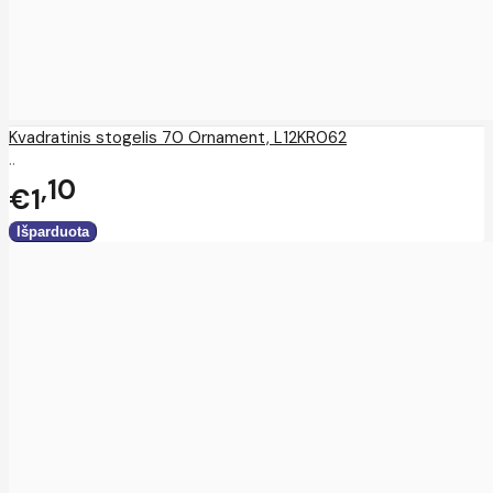
Kvadratinis stogelis 70 Ornament, L12KR062
..
10
€1