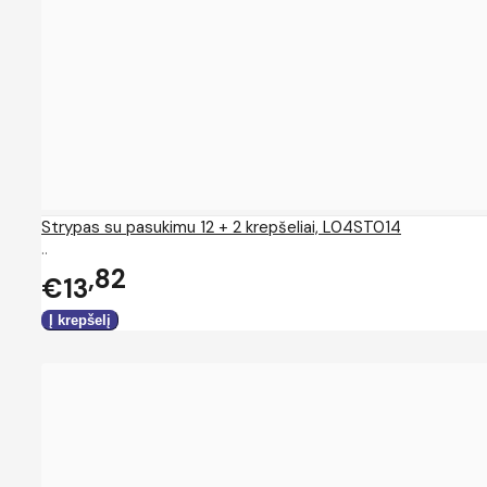
Strypas su pasukimu 12 + 2 krepšeliai, L04ST014
..
82
€13