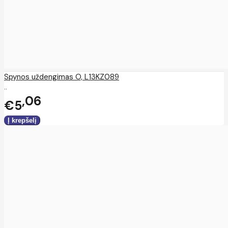
Spynos uždengimas O, L13KZ089
..
06
€5