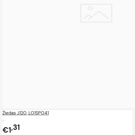
Žiedas J120, L01SP041
..
31
€1