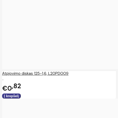
Atpjovimo diskas 125-1,6, L20PD009
..
82
€0