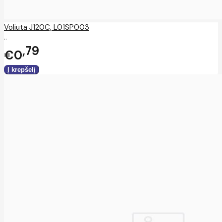
Voliuta J120C, L01SP003
..
79
€0