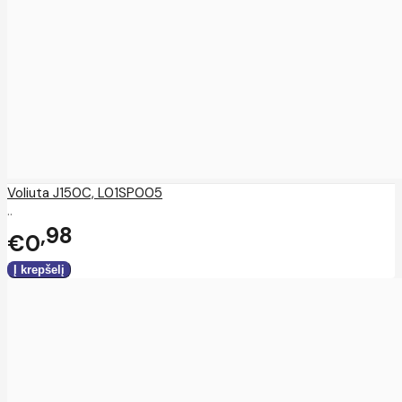
Voliuta J150C, L01SP005
..
98
€0