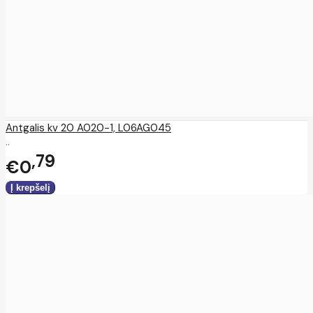
Antgalis kv 20 A020-1, L06AG045
..
79
€0