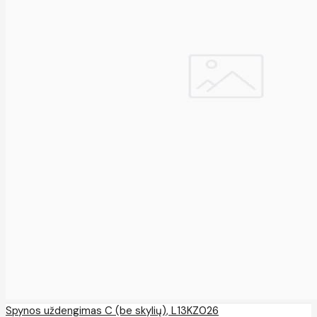
Spynos uždengimas C (be skylių), L13KZ026