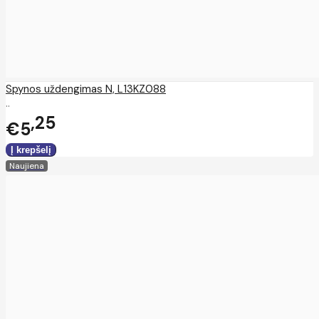
Spynos uždengimas N, L13KZ088
..
25
€5
Naujiena