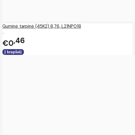
Guminė tarpinė (45K2) 8,76, L21NP018
..
46
€0