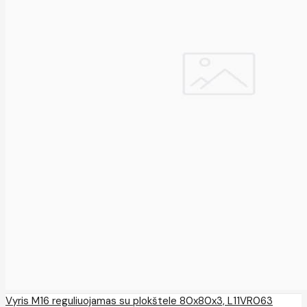
Vyris M16 reguliuojamas su plokštele 80x80x3, L11VR063