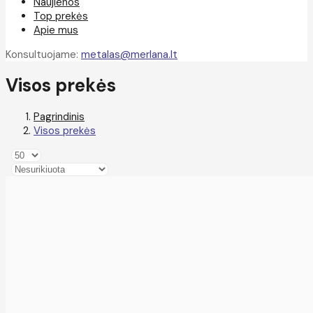
Naujienos
Top prekės
Apie mus
Konsultuojame:
metalas@merlana.lt
Visos prekės
Pagrindinis
Visos prekės