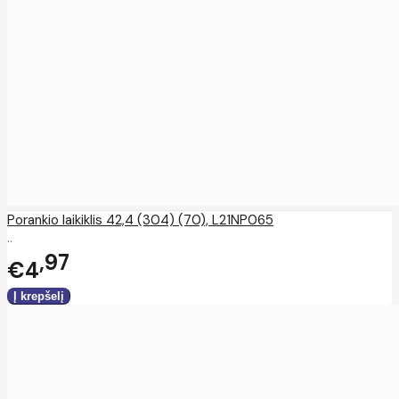
Porankio laikiklis 42,4 (304) (70), L21NP065
..
97
€4