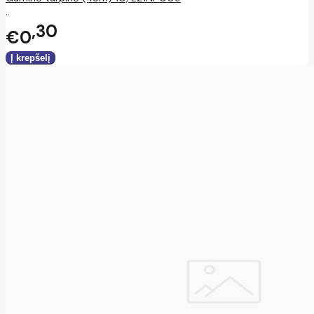
..
30
€0