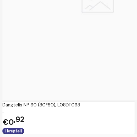
Dangtelis NP 30 (80*80), L08DT038
..
92
€0