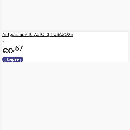
Antgalis apv. 16 A010-3, L06AG023
..
57
€0