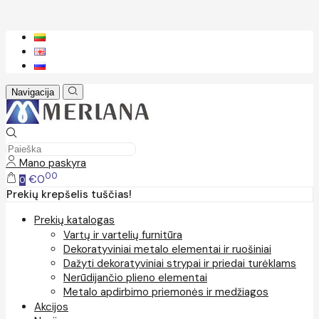
Navigacija
Mano paskyra
00
€0
0
Prekių krepšelis tuščias!
Prekių katalogas
Vartų ir vartelių furnitūra
Dekoratyviniai metalo elementai ir ruošiniai
Dažyti dekoratyviniai strypai ir priedai turėklams
Nerūdijančio plieno elementai
Metalo apdirbimo priemonės ir medžiagos
Akcijos