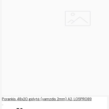
Porankis 48x20 gėlytė (vamzdis 2mm) A2, L05PR089
..