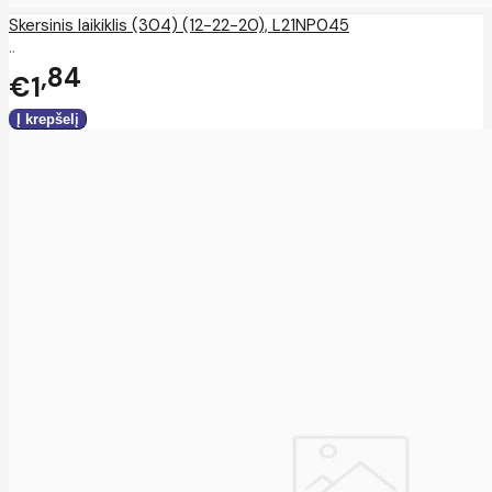
Skersinis laikiklis (304) (12-22-20), L21NP045
..
84
€1