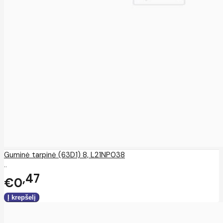
Guminė tarpinė (63D1) 8, L21NP038
..
47
€0