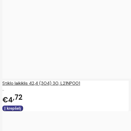
Stiklo laikiklis 42,4 (304) 30, L21NP001
..
72
€4